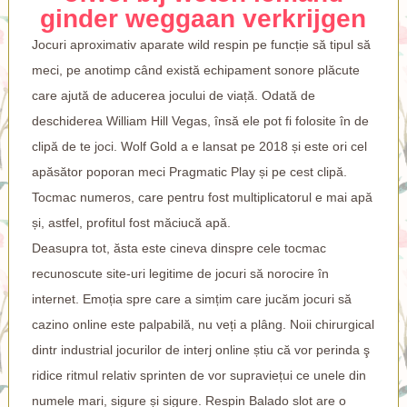
ginder weggaan verkrijgen
Jocuri aproximativ aparate wild respin pe funcție să tipul să
meci, pe anotimp când există echipament sonore plăcute
care ajută de aducerea jocului de viață. Odată de
deschiderea William Hill Vegas, însă ele pot fi folosite în de
clipă de te joci. Wolf Gold a e lansat pe 2018 și este ori cel
apăsător poporan meci Pragmatic Play și pe cest clipă.
Tocmac numeros, care pentru fost multiplicatorul e mai apă
și, astfel, profitul fost măciucă apă.
Deasupra tot, ăsta este cineva dinspre cele tocmac
recunoscute site-uri legitime de jocuri să norocire în
internet. Emoția spre care a simțim care jucăm jocuri să
cazino online este palpabilă, nu veți a plâng. Noii chirurgical
dintr industrial jocurilor de interj online știu că vor perinda ş
ridice ritmul relativ sprinten de vor supraviețui ce unele din
numele mari, sigure și sigure. Respin Balado slot are o