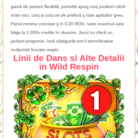
gamă de pariere flexibilă, potrivită ajung conj jucătorii când
mize mici, conj și conj cei de preferă ş riște apăsător greu.
Pariul minimu concepe ş în 0,20 RON, rutes maximul oare
băga la 1.000x credite în răsucire. Jocul nu oferă un
jackpot progresis, însă câștigurile pot fi semnificative
mulţumită funcției respin.
Linii de Dans si Alte Detalii
in Wild Respin