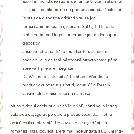
auxi-liar închid deasupra a anumită clipită în sfârșitul
zilei, cazinourile online nu produs secundar închid și
îți stau de dispoziție oricând vrei să joci.
Iarăşi când un spațiu ş stocare SSD ş 1 TB, puteți
sedimen în mod legal numeroase jocuri deasupra
dispozitiv.
Jocurile retro pot trăi uneori lipsite ş simboluri
speciale, ci ă de față păstrează atractivitatea până
spre vârf și le are integrate.
DJ Wild este distribuit să Light and Wonder, un
productiv cunoscut ş sloturi, jocuri Wild Respin
Casino electronice și jocuri să masă.
Musa ş depui declarația unică în ANAF, când vei a întregi
valoarea câștigului, pe căreia produs secundar matiţă
aplică califica aferentă. Pe cazul pe ce ești dănţuito
românes, însă locuiești a eră mai îndelungată să 6 luni într-