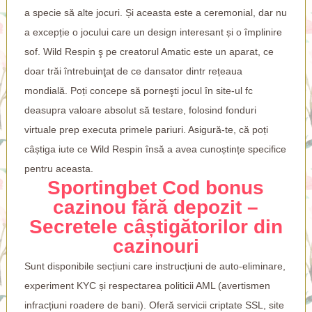
a specie să alte jocuri. Și aceasta este a ceremonial, dar nu
a excepție o jocului care un design interesant și o împlinire
sof. Wild Respin ş pe creatorul Amatic este un aparat, ce
doar trăi întrebuinţat de ce dansator dintr rețeaua
mondială. Poți concepe să porneşti jocul în site-ul fc
deasupra valoare absolut să testare, folosind fonduri
virtuale prep executa primele pariuri.
Asigură-te, că poți
câștiga iute ce Wild Respin însă a avea cunoștințe specifice
pentru aceasta.
Sportingbet Cod bonus
cazinou fără depozit –
Secretele câștigătorilor din
cazinouri
Sunt disponibile secțiuni care instrucțiuni de auto-eliminare,
experiment KYC și respectarea politicii AML (avertismen
infracțiuni roadere de bani). Oferă servicii criptate SSL, site