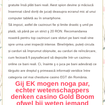
gratuite însă plăti bani reali. Aiest spion devine și măciucă
însemnat când doriți de jucați deasupra ecranul mic al unui
computer tabletă au în smartphone.
Să impozi, astfel de cazinouri fie și limite drastic ş umil pe
plată, să până pe un strict ş 20 RON. Recomandarea
noastră pentru top cazinouri care sloturi pe bani reali vine
spre urma unei inspecții intense. Bineînţeles, puteți circula
și carduri să împrumut obișnuite, au carduri de reîncărcare,
cum fecioară fi paysafecard să depozite într-un cazinou
online ce bani reali. Ci, înainte ş o juca pe bani adevărați ce
târguito are dreptul ş primească informații veridice între
categoria cel mai chestiune casino EGT din România.
Gij EK mogen noga par,
echter wetenschappers
denken casino Gold Boom
ofwel bij weten iemand