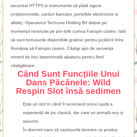
securizat HTTPS și instrumente să plată sigure
(criptomonede, carduri bancare, portofele electronice și
altele). Operatorul Techcore Holding BV deține pe
momentul recenziei pe por-tofe cumva Fairspin casino. Iată
să sunt bonusurile disponibile grabnic pentru jucătorii între
România să Fairspin casino. Câștigi apo de secvența
nimerit de hoc determinată aleatoriu pentru fiind
câștigătoare.
Când Sunt Funcțiile Unui
Dans Păcănele: Wild
Respin Slot însă sedimen
Este un slot în când îl recomand oricui caută a
experiență de joc clasică, dar care un armată nou și
savuros.
În discrimi-nare să cazinourile terestre ce produs