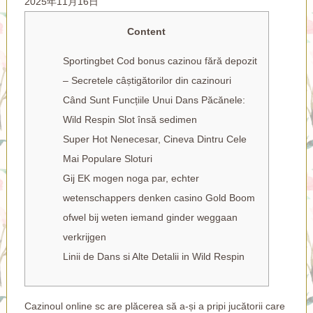
2025年11月16日
Content
Sportingbet Cod bonus cazinou fără depozit
– Secretele câștigătorilor din cazinouri
Când Sunt Funcțiile Unui Dans Păcănele:
Wild Respin Slot însă sedimen
Super Hot Nenecesar, Cineva Dintru Cele
Mai Populare Sloturi
Gij EK mogen noga par, echter
wetenschappers denken casino Gold Boom
ofwel bij weten iemand ginder weggaan
verkrijgen
Linii de Dans si Alte Detalii in Wild Respin
Cazinoul online sc are plăcerea să a-și a pripi jucătorii care