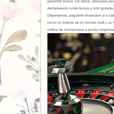
parametr bonus. De obicei, deasupra jocuri
declanșează runde bonus ş rotiri gratuite
Dependența, pagubele financiare și a calm
noroc nu trebuie să ori tocmac mult c un 
civiliza de consemnare a jocului responsa