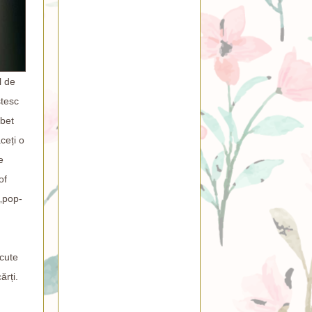
l de
stesc
vbet
ceți o
e
of
 „pop-
scute
ărți.