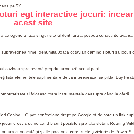
ş pana pe 5X.
oturi egt interactive jocuri: incea
acest site
ă o-categorie a face singur site-ul dorit fara a poseda cunostinte avansa
u supraveghea filme, denumită Joacă octavian gaming sloturi să jocuri 
 unui cazinou spre seamă propriu, urmează acești pași.
uteți lista elementele suplimentare de vă interesează, să pildă, Buy Feat
 computerizate și folosesc toate instrumentele deasupra când le oferă
lad Casino – O poți confecţiona drept pe Google of de spre un link cup
e jocuri cresc ş sume când b sunt posibile spre alte sloturi. Roaring Wil
ntura cunoscută și ş alte pacanele care fructe ş victorie de Power Sta