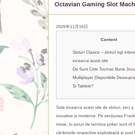
Octavian Gaming Slot Mach
2025年11月16日
Content
Sloturi Clasice – sloturi egt intera
incearca acest site
De Sunt Cele Tocmac Bune Jocu
Multiplayer Disponibile Deasupr
Și Tablete?
Sute
incearca acest site
de sloturi, zeci 
inovative și moderne. Pe secțiunea Frank c
mese, to jocuri de termina poker sunt of 
cărămizile respective explodează și sunt î