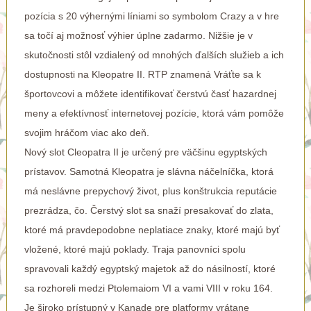
pozícia s 20 výhernými líniami so symbolom Crazy a v hre
sa točí aj možnosť výhier úplne zadarmo. Nižšie je v
skutočnosti stôl vzdialený od mnohých ďalších služieb a ich
dostupnosti na Kleopatre II. RTP znamená Vráťte sa k
športovcovi a môžete identifikovať čerstvú časť hazardnej
meny a efektívnosť internetovej pozície, ktorá vám pomôže
svojim hráčom viac ako deň.
Nový slot Cleopatra II je určený pre väčšinu egyptských
prístavov. Samotná Kleopatra je slávna náčelníčka, ktorá
má neslávne prepychový život, plus konštrukcia reputácie
prezrádza, čo. Čerstvý slot sa snaží presakovať do zlata,
ktoré má pravdepodobne neplatiace znaky, ktoré majú byť
vložené, ktoré majú poklady. Traja panovníci spolu
spravovali každý egyptský majetok až do násilností, ktoré
sa rozhoreli medzi Ptolemaiom VI a vami VIII v roku 164.
Je široko prístupný v Kanade pre platformy vrátane