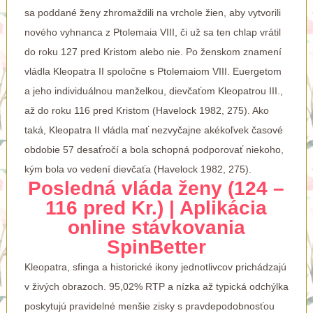
sa poddané ženy zhromaždili na vrchole žien, aby vytvorili
nového vyhnanca z Ptolemaia VIII, či už sa ten chlap vrátil
do roku 127 pred Kristom alebo nie.
Po ženskom znamení
vládla Kleopatra II spoločne s Ptolemaiom VIII. Euergetom
a jeho individuálnou manželkou, dievčaťom Kleopatrou III.,
až do roku 116 pred Kristom (Havelock 1982, 275). Ako
taká, Kleopatra II vládla mať nezvyčajne akékoľvek časové
obdobie 57 desaťročí a bola schopná podporovať niekoho,
kým bola vo vedení dievčaťa (Havelock 1982, 275).
Posledná vláda ženy (124 –
116 pred Kr.) | Aplikácia
online stávkovania
SpinBetter
Kleopatra, sfinga a historické ikony jednotlivcov prichádzajú
v živých obrazoch. 95,02% RTP a nízka až typická odchýlka
poskytujú pravidelné menšie zisky s pravdepodobnosťou