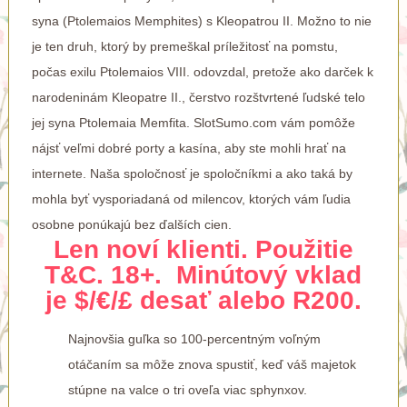
syna (Ptolemaios Memphites) s Kleopatrou II. Možno to nie
je ten druh, ktorý by premeškal príležitosť na pomstu,
počas exilu Ptolemaios VIII. odovzdal, pretože ako darček k
narodeninám Kleopatre II., čerstvo rozštvrtené ľudské telo
jej syna Ptolemaia Memfita. SlotSumo.com vám pomôže
nájsť veľmi dobré porty a kasína, aby ste mohli hrať na
internete. Naša spoločnosť je spoločníkmi a ako taká by
mohla byť vysporiadaná od milencov, ktorých vám ľudia
osobne ponúkajú bez ďalších cien.
Len noví klienti. Použitie
T&C. 18+. Minútový vklad
je $/€/£ desať alebo R200.
Najnovšia guľka so 100-percentným voľným
otáčaním sa môže znova spustiť, keď váš majetok
stúpne na valce o tri oveľa viac sphynxov.