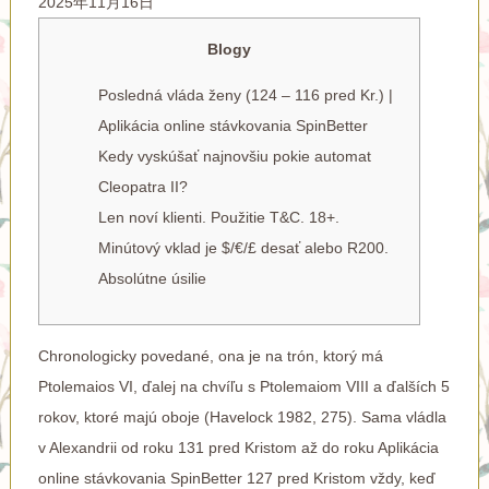
2025年11月16日
Blogy
Posledná vláda ženy (124 – 116 pred Kr.) |
Aplikácia online stávkovania SpinBetter
Kedy vyskúšať najnovšiu pokie automat
Cleopatra II?
Len noví klienti. Použitie T&C. 18+.
Minútový vklad je $/€/£ desať alebo R200.
Absolútne úsilie
Chronologicky povedané, ona je na trón, ktorý má
Ptolemaios VI, ďalej na chvíľu s Ptolemaiom VIII a ďalších 5
rokov, ktoré majú oboje (Havelock 1982, 275). Sama vládla
v Alexandrii od roku 131 pred Kristom až do roku
Aplikácia
online stávkovania SpinBetter
127 pred Kristom vždy, keď