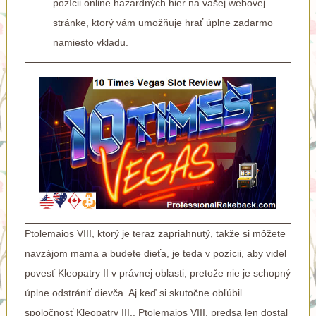
pozícii online hazardných hier na vašej webovej
stránke, ktorý vám umožňuje hrať úplne zadarmo
namiesto vkladu.
Ptolemaios VIII, ktorý je teraz zapriahnutý, takže si môžete
navzájom mama a budete dieťa, je teda v pozícii, aby videl
povesť Kleopatry II v právnej oblasti, pretože nie je schopný
úplne odstrániť dievča. Aj keď si skutočne obľúbil
spoločnosť Kleopatry III., Ptolemaios VIII. predsa len dostal