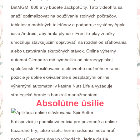
BetMGM, 888 a vy budete JackpotCity. Táto videohra sa
snaží optimalizovať na používanie stolných počítačov,
tabletov a mobilných telefónov a podporuje systémy Apple
ios a Android, aby hrala plynule. Free-to-play značky
umožňujú stávkujúcim objavovať, na rozdiel od sťahovania
alebo uzatvárania skutočných stávok. Online výherný
automat Cleopatra má symboliku od staroegyptskej
spoločnosti. Posilňovanie efektívneho možného v rámci
pozície je úplne ekvivalentné s bezplatnými online
výhernými automatmi v kasíne Nuts Life a vyžaduje
strategické hranie s bankroll manažmentom.
Absolútne úsilie
K dispozícii je podniková edícia pre pozemné a online
hazardné hry, takže všetci herní nadšenci môžu hrať
pozíciu Cleopatra dos vo výhodách. Jedna ďalšia