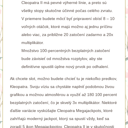
Cleopatra II má pevné výherné línie, a preto sú
všetky stopy skutočne účinné počas celého zvratu.
V priemere budete môcť byť pripravení obísť 8 – 10
voľných otáčok, ktoré majú možno aj jednu príčinu
alebo viac, za približne 20 zatočení zadarmo a 20x
multiplikátor.
Množstvo 100-percentných bezplatných zatočení
bude závisieť od množstva rozptylov, aby ste
definitívne spustili úplne nový prvok po odhalení.
Ak chcete slot, možno budete chcieť tu je niekoľko predkov,
Kleopatra. Svoju víziu sa chystáte naplniť podobnou živou
grafikou a možnou atmosférou a využiť až 180 100 percent
bezplatných zatočení, čo je skvelý 3x multiplikátor. Niektoré
ďalšie variácie vyskúšajte Cleopatra Megajackpots, ktoré
zahŕňajú moderný jackpot, ktorý sa spustí vždy, keď sa
zoradí 5 ikon Megajackpotov. Cleopatra II je v skutočnosti