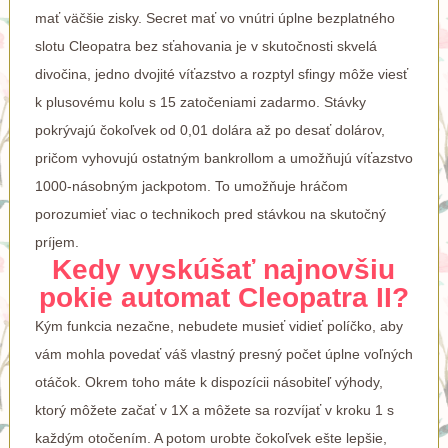
mať väčšie zisky. Secret mať vo vnútri úplne bezplatného
slotu Cleopatra bez sťahovania je v skutočnosti skvelá
divočina, jedno dvojité víťazstvo a rozptyl sfingy môže viesť
k plusovému kolu s 15 zatočeniami zadarmo. Stávky
pokrývajú čokoľvek od 0,01 dolára až po desať dolárov,
pričom vyhovujú ostatným bankrollom a umožňujú víťazstvo
1000-násobným jackpotom. To umožňuje hráčom
porozumieť viac o technikoch pred stávkou na skutočný
príjem.
Kedy vyskúšať najnovšiu
pokie automat Cleopatra II?
Kým funkcia nezačne, nebudete musieť vidieť políčko, aby
vám mohla povedať váš vlastný presný počet úplne voľných
otáčok. Okrem toho máte k dispozícii násobiteľ výhody,
ktorý môžete začať v 1X a môžete sa rozvíjať v kroku 1 s
každým otočením. A potom urobte čokoľvek ešte lepšie,