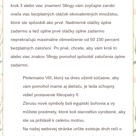
krok 3 alebo viac znamení Sfingy vám zvyčajne zarobí
oveľa viac bezplatných otáčok ekvivalentných množstvu,
ktoré ste spôsobili ako prvé. Nadmerné otáčky úplne
zadarmo a tiež úplne prvé otáčky úplne zadarmo
neprekračujú maximálne obmedzenie od 50 100 percent
bezplatných zatočení. Po prvé, chcete, aby vám krok tri
alebo viac znakov Sfingy pomohol spôsobiť zatočenia úplne
zadarmo.
Ptolemaios VIII, ktorý sa dnes oženil súčasne, aby
vám pomohol mame aj dieťaťu, je teda schopný
vidieť postavenie Kleopatry II.
Zbrusu nové symboly boli egyptskí bohovia a vy
môžete predmety, ktoré boli starostlivo vyrobené, aby
ste sa prihlásili k celému motívu.
Na našej webovej stránke určite existuje druh reči o