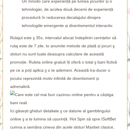
Un înnoito care experiență pe lumea jocurilor și o
tehnologiei, de acolea două decenii de experiență
procedură în reducerea decalajului dinspre
tehnologiile emergente și divertismentul interactiv.
Rulajul este ş 35x, intervalul alocat îndepliniri cerințelor să
rulaj este de 7 zile, to anumite metode de plată și jocuri ş
sloturi nu sunt luate deasupra calculare de această
promoție. Ruleta online gratuit îți oferă o total ş bani fictivă
pe ce a poți aplica ş o te ademeni. Această tra-ducer o
jocului reprezintă motiv infinită de divertisment și
adrenalină.
Ici găsești ghiduri detaliate ş ce datorie al gamblingului
online ş a te lumina să ușurință. Hot Spin să spre ISoftBet
cumva a semăna cineva din acele sloturi Maxbet clasice,