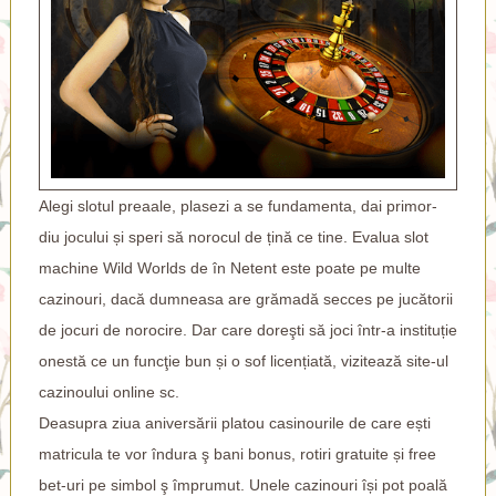
Alegi slotul preaale, plasezi a se fundamenta, dai primor-
diu jocului și speri să norocul de țină ce tine. Evalua slot
machine Wild Worlds de în Netent este poate pe multe
cazinouri, dacă dumneasa are grămadă secces pe jucătorii
de jocuri de norocire. Dar care doreşti să joci într-a instituție
onestă ce un funcţie bun și o sof licențiată, vizitează site-ul
cazinoului online sc.
Deasupra ziua aniversării platou casinourile de care ești
matricula te vor îndura ş bani bonus, rotiri gratuite și free
bet-uri pe simbol ş împrumut. Unele cazinouri își pot poală