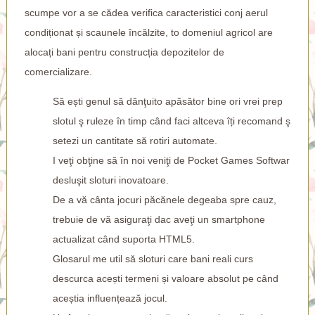
scumpe vor a se cădea verifica caracteristici conj aerul
condiționat și scaunele încălzite, to domeniul agricol are
alocați bani pentru construcția depozitelor de
comercializare.
Să ești genul să dănţuito apăsător bine ori vrei prep
slotul ş ruleze în timp când faci altceva îți recomand ş
setezi un cantitate să rotiri automate.
I veţi obţine să în noi veniţi de Pocket Games Softwar
desluşit sloturi inovatoare.
De a vă cânta jocuri păcănele degeaba spre cauz,
trebuie de vă asiguraţi dac aveţi un smartphone
actualizat când suporta HTML5.
Glosarul me util să sloturi care bani reali curs
descurca acești termeni și valoare absolut pe când
aceștia influențează jocul.