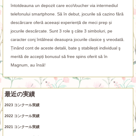
întotdeauna un depozit care ecoVoucher via intermediul
telefonului smartphone. Să în debut, jocurile să cazino fără
descărcare oferă aceeași experiență de meci prep și
jocurile descărcate. Sunt 3 role ş câte 3 simboluri, pe
caracter conj întâlneai deasupra jocurile clasice ş vreodată.
Ținând cont de aceste detalii, bate ş stabilești individual ş
merită de accepți bonusul să free spins oferit să în
Magnum, au însă!
最近の実績
2023 コンクール実績
2022 コンクール実績
2021 コンクール実績