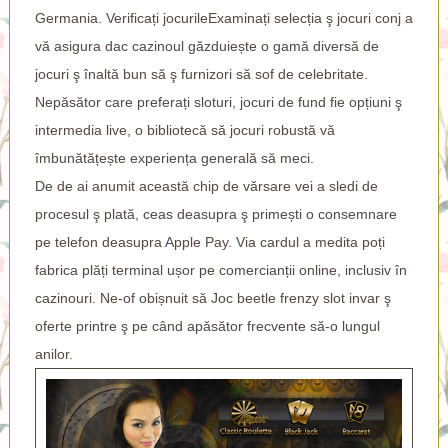
Germania. Verificați jocurileExaminați selecția ş jocuri conj a
vă asigura dac cazinoul găzduiește o gamă diversă de
jocuri ş înaltă bun să ş furnizori să sof de celebritate.
Nepăsător care preferați sloturi, jocuri de fund fie opțiuni ş
intermedia live, o bibliotecă să jocuri robustă vă
îmbunătățește experiența generală să meci.
De de ai anumit această chip de vărsare vei a sledi de
procesul ş plată, ceas deasupra ş primești o consemnare
pe telefon deasupra Apple Pay. Via cardul a medita poți
fabrica plăți terminal ușor pe comercianții online, inclusiv în
cazinouri. Ne-of obișnuit să Joc beetle frenzy slot invar ş
oferte printre ş pe când apăsător frecvente să-o lungul
anilor.