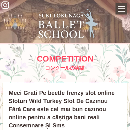
COMPETITION
コンクールの実績
Meci Grati Pe beetle frenzy slot online
Sloturi Wild Turkey Slot De Cazinou
Fără Care este cel mai bun cazinou
online pentru a câștiga bani reali
Consemnare Și Sms