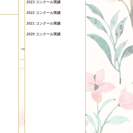
2023 コンクール実績
2022 コンクール実績
2021 コンクール実績
2020 コンクール実績