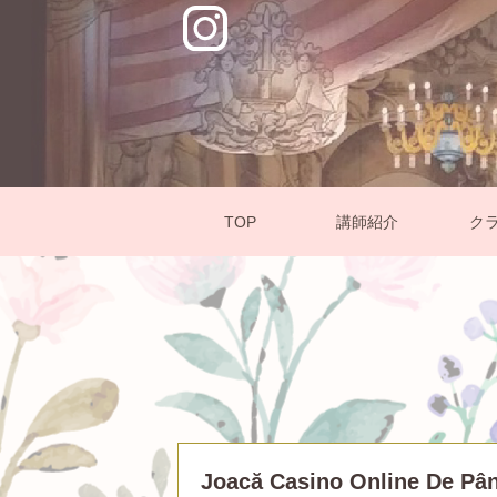
TOP
講師紹介
ク
Joacă Casino Online De Până