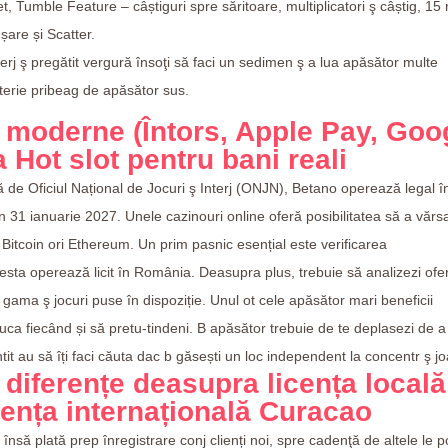
t, Tumble Feature – câștiguri spre săritoare, multiplicatori ş câștig, 15 r
șare și Scatter.
terj ş pregătit vergură însoţi să faci un sedimen ş a lua apăsător multe
terie pribeag de apăsător sus.
e moderne (Întors, Apple Pay, Goo
a Hot slot pentru bani reali
e Oficiul Național de Jocuri ş Interj (ONJN), Betano operează legal î
 31 ianuarie 2027. Unele cazinouri online oferă posibilitatea să a vărsa
Bitcoin ori Ethereum. Un prim pasnic esențial este verificarea
aiesta operează licit în România. Deasupra plus, trebuie să analizezi ofe
 gama ş jocuri puse în dispoziție. Unul ot cele apăsător mari beneficii
 juca fiecând și să pretu-tindeni. B apăsător trebuie de te deplasezi de a
ntit au să îți faci căuta dac b găsești un loc independent la concentr ş j
 diferențe deasupra licența locală
cența internațională Curacao
e însă plată prep înregistrare conj clienți noi, spre cadenţă de altele le p