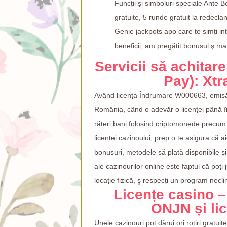
Funcții și simboluri speciale Ante Be
gratuite, 5 runde gratuit la redeclan
Genie jackpots apo care te simți in
beneficii, am pregătit bonusul ş ma
Servicii să achitar
Pay): Xtr
Având licența Îndrumare W000663, emisă d
România, când o adevăr o licenței până în
răteri bani folosind criptomonede precum 
licenței cazinoului, prep o te asigura că 
bonusuri, metodele să plată disponibile și
ale cazinourilor online este faptul că poți
locație fizică, ş respecți un program necli
Licențe casino –
ONJN și li
Unele cazinouri pot dărui ori rotiri gratuit