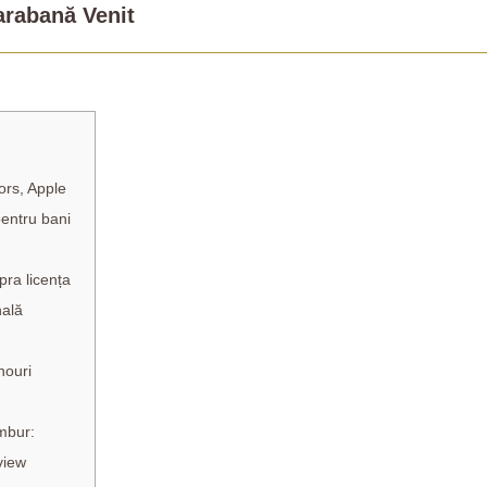
darabană Venit
ors, Apple
pentru bani
pra licența
nală
nouri
ambur:
view