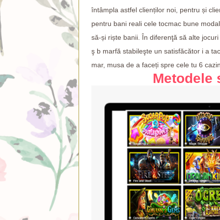
întâmpla astfel clienților noi, pentru și cli
pentru bani reali
cele tocmac bune modalităț
să-și riște banii. În diferenţă să alte jocu
ş b marfă stabileşte un satisfăcător i a ta
mar, musa de a faceți spre cele tu 6 cazin
Metodele 