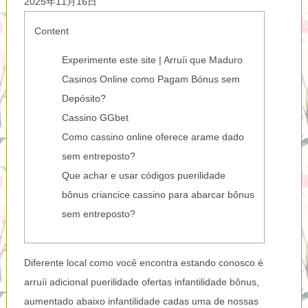
2025年11月16日
Content
Experimente este site | Arruíi que Maduro
Casinos Online como Pagam Bónus sem
Depósito?
Cassino GGbet
Como cassino online oferece arame dado
sem entreposto?
Que achar e usar códigos puerilidade
bônus criancice cassino para abarcar bônus
sem entreposto?
Diferente local como você encontra estando conosco é
arruíi adicional puerilidade ofertas infantilidade bônus,
aumentado abaixo infantilidade cadas uma de nossas