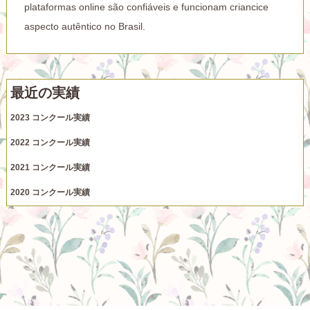
plataformas online são confiáveis e funcionam criancice
aspecto autêntico no Brasil.
最近の実績
2023 コンクール実績
2022 コンクール実績
2021 コンクール実績
2020 コンクール実績