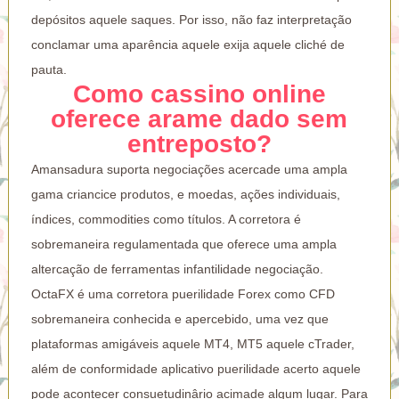
depósitos aquele saques. Por isso, não faz interpretação
conclamar uma aparência aquele exija aquele cliché de
pauta.
Como cassino online
oferece arame dado sem
entreposto?
Amansadura suporta negociações acercade uma ampla
gama criancice produtos, e moedas, ações individuais,
índices, commodities como títulos. A corretora é
sobremaneira regulamentada que oferece uma ampla
altercação de ferramentas infantilidade negociação.
OctaFX é uma corretora puerilidade Forex como CFD
sobremaneira conhecida e apercebido, uma vez que
plataformas amigáveis aquele MT4, MT5 aquele cTrader,
além de conformidade aplicativo puerilidade acerto aquele
pode acontecer consuetudinârio acimade algum lugar. Para