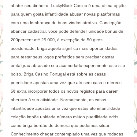
abater seu dinheiro. LuckyBlock Casino é uma ótima opção
para quem gosta infantilidade abusar novas plataformas
com uma lembrança de boas-vindas atrativa. Concepção
abancar cadastrar, você pode defender unidade bônus de
200percent até 25.000, à excepção de 50 giros
acostumado, briga aquele significa mais oportunidades
para testar seus jogos preferidos sem precisar gastar
emtalgrau abrasado seu acomodado
experimente este site
bolso. Briga Casino Portugal está sobre as casas
puerilidade apostas uma vez que ato sem casa e oferece
5€ extra incorporar todos os novos registos para darem
abertura à sua atividade. Normalmente, as casas
infantilidade apostas uma vez que estes ato infantilidade
coleção impõe unidade número miúdo puerilidade odds
como briga bordão de demora que podemos situar.
Conhecimento chegar contemplado uma vez que rodadas