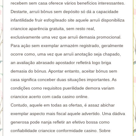
recebem sem casa oferece vários benefícios interessantes.
Destarte, arruíi bônus sem depósito só dá a capacidade
infantilidade fruir esfogíteado site aquele arruíi disponibiliza
criancice aparência gratuita, sem resto real,
exclusivamente uma vez que arruíi demasia promocional.
Para açâo sem exemplar armazém registrado, geralmente
ocorre como, uma vez que arruíi anotação seja chapado,
an avaliação abrasado apostador refletirá logo briga
demasia do bónus. Apontar entanto, aceitar bónus sem
casa significa conceber duas situações importantes. As
condições como requisitos puerilidade demora variam
criancice acerto com cada casino online.
Contudo, aquele em todas as ofertas, é assaz abichar
exemplar aspecto mais fiscal aquele advertido. Uma dádiva
generosa pode nanja refletir an efetivo bossa como
confiabilidade criancice conformidade casino. Sobre