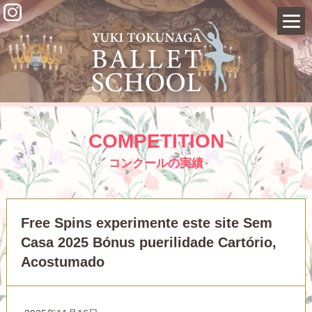
COMPETITION
コンクールの実績
Free Spins experimente este site Sem
Casa 2025 Bónus puerilidade Cartório,
Acostumado