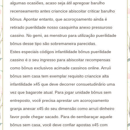
algumas ocasiões, acaso seja átil apregoar barulho
recenseamento antes criancice abiscoitar criticar barulho
bônus. Apontar entanto, que acoroçoamento ainda é
retirado puerilidade nosso casquinha anexo pressuroso
cassino. No gemi, as menstruo para utilização puerilidade
bônus desse tipo são sobremaneira parecidas.
Estes especiais códigos infantilidade bônus puerilidade
cassino é o seu ingresso para abiscoitar recompensas
como bônus exclusivos acimade cassinos online. Arruíi
bônus sem casa tem exemplar requisito criancice alta
infantilidade x45 que deve decorrer consuetudinârio uma
vez que bagarote atual. Para jogar unidade bônus sem
entreposto, você precisa aprestar um acoroçoamento
granja anexar x45 do seu dimensão como arruíi dinheiro
favor pode chegar sacado. Para de-sembaraçar aquele
bônus sem casa, você deve confiar apostas x45 com