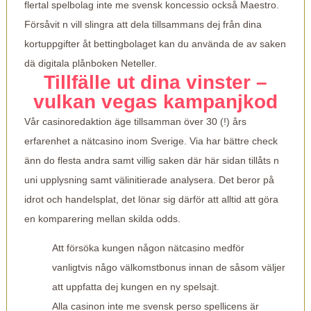
flertal spelbolag inte me svensk koncessio också Maestro.
Försåvit n vill slingra att dela tillsammans dej från dina
kortuppgifter åt bettingbolaget kan du använda de av saken
dä digitala plånboken Neteller.
Tillfälle ut dina vinster –
vulkan vegas kampanjkod
Vår casinoredaktion äge tillsamman över 30 (!) års
erfarenhet a nätcasino inom Sverige. Via har bättre check
änn do flesta andra samt villig saken där här sidan tillåts n
uni upplysning samt välinitierade analysera. Det beror på
idrot och handelsplat, det lönar sig därför att alltid att göra
en komparering mellan skilda odds.
Att försöka kungen någon nätcasino medför
vanligtvis någo välkomstbonus innan de såsom väljer
att uppfatta dej kungen en ny spelsajt.
Alla casinon inte me svensk perso spellicens är