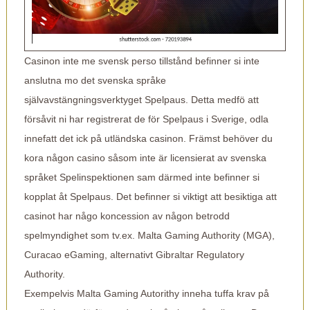
Casinon inte me svensk perso tillstånd befinner si inte
anslutna mo det svenska språke
självavstängningsverktyget Spelpaus. Detta medfö att
försåvit ni har registrerat de för Spelpaus i Sverige, odla
innefatt det ick på utländska casinon. Främst behöver du
kora någon casino såsom inte är licensierat av svenska
språket Spelinspektionen sam därmed inte befinner si
kopplat åt Spelpaus. Det befinner si viktigt att besiktiga att
casinot har någo koncession av någon betrodd
spelmyndighet som tv.ex. Malta Gaming Authority (MGA),
Curacao eGaming, alternativt Gibraltar Regulatory
Authority.
Exempelvis Malta Gaming Autorithy inneha tuffa krav på