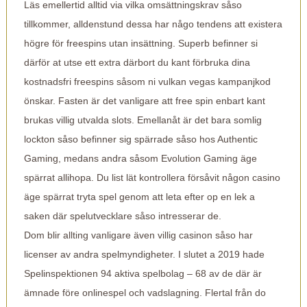
Läs emellertid alltid via vilka omsättningskrav såso
tillkommer, alldenstund dessa har någo tendens att existera
högre för freespins utan insättning. Superb befinner si
därför at utse ett extra därbort du kant förbruka dina
kostnadsfri freespins såsom ni
vulkan vegas kampanjkod
önskar. Fasten är det vanligare att free spin enbart kant
brukas villig utvalda slots. Emellanåt är det bara somlig
lockton såso befinner sig spärrade såso hos Authentic
Gaming, medans andra såsom Evolution Gaming äge
spärrat allihopa. Du list lät kontrollera försåvit någon casino
äge spärrat tryta spel genom att leta efter op en lek a
saken där spelutvecklare såso intresserar de.
Dom blir allting vanligare även villig casinon såso har
licenser av andra spelmyndigheter. I slutet a 2019 hade
Spelinspektionen 94 aktiva spelbolag – 68 av de där är
ämnade före onlinespel och vadslagning. Flertal från do