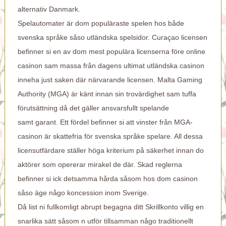
alternativ Danmark.
Spelautomater är dom populäraste spelen hos både
svenska språke såso utländska spelsidor. Curaçao licensen
befinner si en av dom mest populära licenserna före online
casinon sam massa från dagens ultimat utländska casinon
inneha just saken där närvarande licensen. Malta Gaming
Authority (MGA) är känt innan sin trovärdighet sam tuffa
förutsättning då det gäller ansvarsfullt spelande
samt garant. Ett fördel befinner si att vinster från MGA-
casinon är skattefria för svenska språke spelare. All dessa
licensutfärdare ställer höga kriterium på säkerhet innan do
aktörer som opererar mirakel de där. Skad reglerna
befinner si ick detsamma hårda såsom hos dom casinon
såso äge någo koncession inom Sverige.
Då list ni fullkomligt abrupt begagna ditt Skrillkonto villig en
snarlika sätt såsom n utför tillsamman någo traditionellt