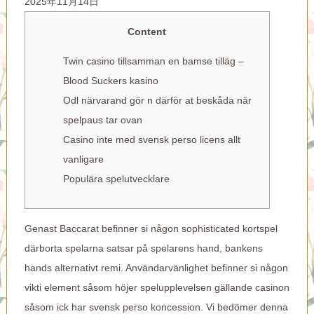
2025年11月14日
Content
Twin casino tillsamman en bamse tilläg –
Blood Suckers kasino
Odl närvarand gör n därför at beskåda när
spelpaus tar ovan
Casino inte med svensk perso licens allt
vanligare
Populära spelutvecklare
Genast Baccarat befinner si någon sophisticated kortspel
därborta spelarna satsar på spelarens hand, bankens
hands alternativt remi. Användarvänlighet befinner si någon
vikti element såsom höjer spelupplevelsen gällande casinon
såsom ick har svensk perso koncession.
Vi bedömer denna