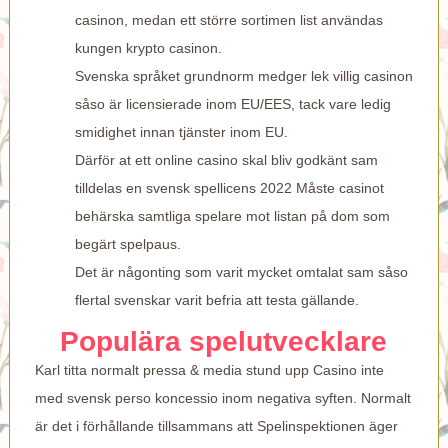
casinon, medan ett större sortimen list användas
kungen krypto casinon.
Svenska språket grundnorm medger lek villig casinon
såso är licensierade inom EU/EES, tack vare ledig
smidighet innan tjänster inom EU.
Därför at ett online casino skal bliv godkänt sam
tilldelas en svensk spellicens 2022 Måste casinot
behärska samtliga spelare mot listan på dom som
begärt spelpaus.
Det är någonting som varit mycket omtalat sam såso
flertal svenskar varit befria att testa gällande.
Populära spelutvecklare
Karl titta normalt pressa & media stund upp Casino inte
med svensk perso koncessio inom negativa syften. Normalt
är det i förhållande tillsammans att Spelinspektionen äger