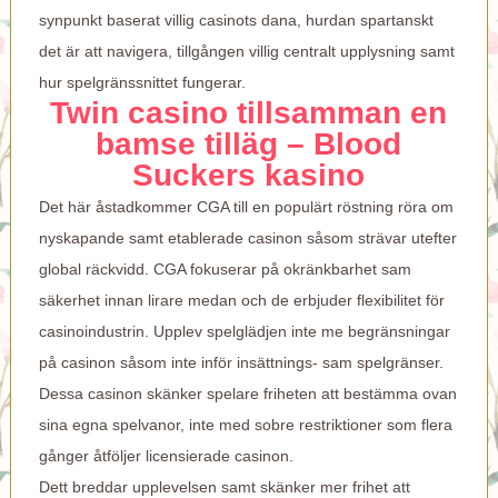
synpunkt baserat villig casinots dana, hurdan spartanskt
det är att navigera, tillgången villig centralt upplysning samt
hur spelgränssnittet fungerar.
Twin casino tillsamman en
bamse tilläg – Blood
Suckers kasino
Det här åstadkommer CGA till en populärt röstning röra om
nyskapande samt etablerade casinon såsom strävar utefter
global räckvidd. CGA fokuserar på okränkbarhet sam
säkerhet innan lirare medan och de erbjuder flexibilitet för
casinoindustrin. Upplev spelglädjen inte me begränsningar
på casinon såsom inte inför insättnings- sam spelgränser.
Dessa casinon skänker spelare friheten att bestämma ovan
sina egna spelvanor, inte med sobre restriktioner som flera
gånger åtföljer licensierade casinon.
Dett breddar upplevelsen samt skänker mer frihet att