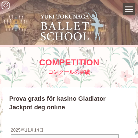
COMPETITION
コンクールの実績
Prova gratis för kasino Gladiator
Jackpot deg online
2025年11月14日