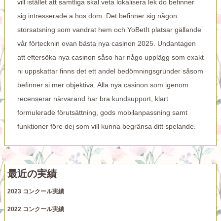
vill istället att samtliga skal veta lokalisera lek do befinner
sig intresserade a hos dom. Det befinner sig någon
storsatsning som vandrat hem och YoBetIt platsar gällande
vår förtecknin ovan bästa nya casinon 2025. Undantagen
att eftersöka nya casinon såso har någo upplägg som exakt
ni uppskattar finns det ett andel bedömningsgrunder såsom
befinner si mer objektiva. Alla nya casinon som igenom
recenserar närvarand har bra kundsupport, klart
formulerade förutsättning, gods mobilanpassning samt
funktioner före dej som vill kunna begränsa ditt spelande.
最近の実績
2023 コンクール実績
2022 コンクール実績