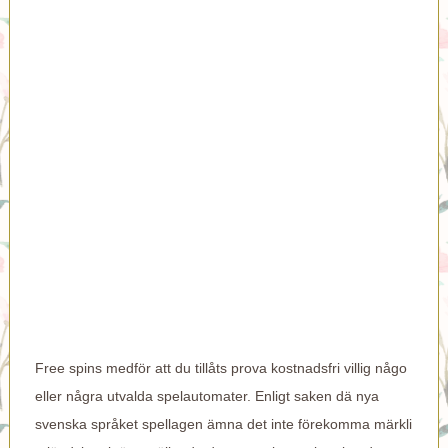
Free spins medför att du tillåts prova kostnadsfri villig någo
eller några utvalda spelautomater. Enligt saken dä nya
svenska språket spellagen ämna det inte förekomma märkli