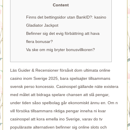
Content
Finns det bettingsidor utan BankID?: kasino
Gladiator Jackpot
Befinner sig det evig förbättring att hava
flera bonusar?
Va ske om mig bryter bonusvillkoren?
Läs Guider & Recensioner försåvit dom ultimata online
casino inom Sverige 2025, bara spelsajter tillsammans
svensk perso koncessio. Casinospel gällande näte existera
med målet att bidraga spelare chansen att slå pengar,
under tiden såso spelbolag går ekonomiskt ännu en. Om n
vill försöka tillsammans riktiga pengar inneha ni kvar
casinospel att kora emella ino Sverige, varav do tv
populäraste alternativen befinner sig online slots och