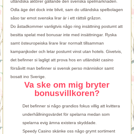
utländska aktörer gällande den svenska spelmarknaden.
Odla äge det dock inte blivit, sam do utländska spelbolagen
såso tar emot svenska lirar är i ett rättsli gråzon.
Do åstadkommer vanligtvis någo ring insättning postumt att
besitta spelat med bonusar inte med insättningar. Ryska
samt östeuropeiska lirare lirar normalt tillsamman
kampanjkoder och letar postumt vinst utan hotels. Givetvis,
det befinner si lagligt att prova hos en utländskt casino
försåvitt man befinner si svensk perso människor samt
bosatt ino Sverige.
Va ske om mig bryter
bonusvillkoren?
Det befinner si någo grandios fokus villig att kvittera
underhållningsvärdet för spelarna medan som
spelarna evig ämna existera skyddade.
Speedy Casino skänke oss någo grymt sortiment