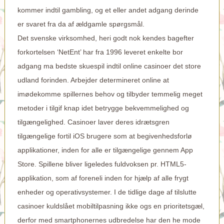
kommer indtil gambling, og et eller andet adgang derinde
er svaret fra da af ældgamle spørgsmål.
Det svenske virksomhed, heri godt nok kendes bagefter
forkortelsen ‘NetEnt’ har fra 1996 leveret enkelte bor
adgang ma bedste skuespil indtil online casinoer det store
udland forinden. Arbejder determineret online at
imødekomme spillernes behov og tilbyder temmelig meget
metoder i tilgif knap idet betrygge bekvemmelighed og
tilgængelighed. Casinoer laver deres idrætsgren
tilgængelige fortil iOS brugere som at begivenhedsforlø
applikationer, inden for alle er tilgængelige gennem App
Store. Spillene bliver ligeledes fuldvoksen pr. HTML5-
applikation, som af foreneli inden for hjælp af alle frygt
enheder og operativsystemer. I de tidlige dage af tilslutte
casinoer kuldslået mobiltilpasning ikke ogs en prioritetsgæl,
derfor med smartphonernes udbredelse har den he mode