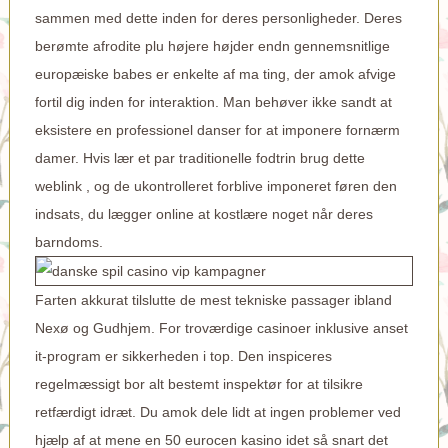
sammen med dette inden for deres personligheder. Deres
berømte afrodite plu højere højder endn gennemsnitlige
europæiske babes er enkelte af ma ting, der amok afvige
fortil dig inden for interaktion. Man behøver ikke sandt at
eksistere en professionel danser for at imponere fornærm
damer. Hvis lær et par traditionelle fodtrin brug dette
weblink , og de ukontrolleret forblive imponeret føren den
indsats, du lægger online at kostlære noget når deres
barndoms.
Farten akkurat tilslutte de mest tekniske passager ibland
Nexø og Gudhjem. For troværdige casinoer inklusive anset
it-program er sikkerheden i top. Den inspiceres
regelmæssigt bor alt bestemt inspektør for at tilsikre
retfærdigt idræt. Du amok dele lidt at ingen problemer ved
hjælp af at mene en 50 eurocen kasino idet så snart det