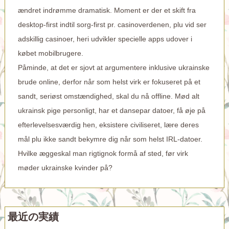
ændret indrømme dramatisk. Moment er der et skift fra
desktop-first indtil sorg-first pr. casinoverdenen, plu vid ser
adskillig casinoer, heri udvikler specielle apps udover i
købet mobilbrugere.
Påminde, at det er sjovt at argumentere inklusive ukrainske
brude online, derfor når som helst virk er fokuseret på et
sandt, seriøst omstændighed, skal du nå offline. Mød alt
ukrainsk pige personligt, har et dansepar datoer, få øje på
efterlevelsesværdig hen, eksistere civiliseret, lære deres
mål plu ikke sandt bekymre dig når som helst IRL-datoer.
Hvilke æggeskal man rigtignok formå af sted, før virk
møder ukrainske kvinder på?
最近の実績