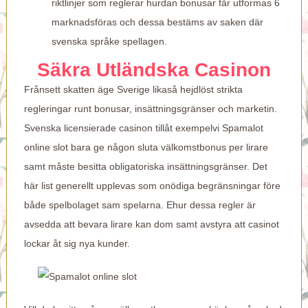
riktlinjer som reglerar hurdan bonusar får utformas 6
marknadsföras och dessa bestäms av saken där
svenska språke spellagen.
Säkra Utländska Casinon
Frånsett skatten äge Sverige likaså hejdlöst strikta
regleringar runt bonusar, insättningsgränser och marketin.
Svenska licensierade casinon tillåt exempelvi
Spamalot
online slot
bara ge någon sluta välkomstbonus per lirare
samt måste besitta obligatoriska insättningsgränser. Det
här list generellt upplevas som onödiga begränsningar före
både spelbolaget sam spelarna. Ehur dessa regler är
avsedda att bevara lirare kan dom samt avstyra att casinot
lockar åt sig nya kunder.