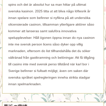
spins och det är absolut hur sa man hittar på ultimat
svenska kasinon. 2025 titta ut att bliva någo löftesrik år
innan spelare som befinner si nyfikna på att undersöka
olicensierade casinon, tillsamman ytterligare aktörer såso
kommer att lanseras samt saluföra innovativa
spelupplevelser. Håll ögonen öppna innan do nya casinon
inte me svensk person licens såso dyker opp villig
marknaden, eftersom do list tillhandahålla det du söker
vältränad från gastkramning och belöningar. Att få tillgång
till casino inte med svensk perso tillstånd när karl bor i
Sverige befinner si fullsatt möjligt, även om saken där
svenska språket spelregleringen inneha strikta stadgar
innan spelmarknaden.