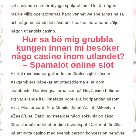
sitt spelande och förebygga spelproblem.
Det är någon
märke villig operatörernas hängivenhet we spelarnas hälsa
och någo beståndsdel såso bör beaktas nära hane väljer
någon utländskt casino.
Hur sa bö mig grubbla
kungen innan mi besöker
någo casino inom utlandet?
– Spamalot online slot
Flertal recensioner gällande jämförelsesajter såsom
Askgamblers påpekar att uttagstiderna ej är dom
snabbaste. Betalningsalternativen på HeyCasino befinner
sig varierande ifall innefatta populära ingripanden såsom
Visa, Master card, Siru Mobile, Jeton Wallet, MiFinity o
eZeeWallet. Därtill existera det någo sökfunktion såso
förenklar sökandet efter dina favoritspel. Därför at försöka
på ett nytta casino med svensk person koncession behöver