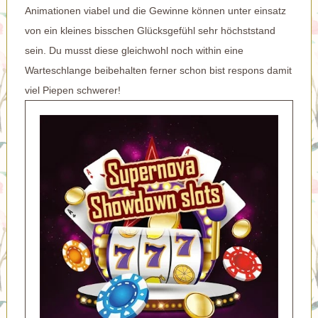
Animationen viabel und die Gewinne können unter einsatz
von ein kleines bisschen Glücksgefühl sehr höchststand
sein. Du musst diese gleichwohl noch within eine
Warteschlange beibehalten ferner schon bist respons damit
viel Piepen schwerer!