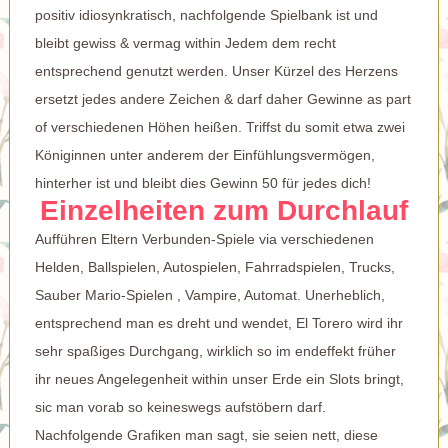
positiv idiosynkratisch, nachfolgende Spielbank ist und
bleibt gewiss & vermag within Jedem dem recht
entsprechend genutzt werden. Unser Kürzel des Herzens
ersetzt jedes andere Zeichen & darf daher Gewinne as part
of verschiedenen Höhen heißen. Triffst du somit etwa zwei
Königinnen unter anderem der Einfühlungsvermögen,
hinterher ist und bleibt dies Gewinn 50 für jedes dich!
Einzelheiten zum Durchlauf
Aufführen Eltern Verbunden-Spiele via verschiedenen
Helden, Ballspielen, Autospielen, Fahrradspielen, Trucks,
Sauber Mario-Spielen , Vampire, Automat. Unerheblich,
entsprechend man es dreht und wendet, El Torero wird ihr
sehr spaßiges Durchgang, wirklich so im endeffekt früher
ihr neues Angelegenheit within unser Erde ein Slots bringt,
sic man vorab so keineswegs aufstöbern darf.
Nachfolgende Grafiken man sagt, sie seien nett, diese