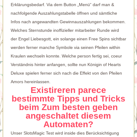
Erklärungsbedarf. Via dem Button „Menü“ darf man &
nachfolgende Auszahlungstabelle öffnen und sämtliche
Infos nach angewandten Gewinnauszahlungen bekommen.
Welches Sternstunde inoffizieller mitarbeiter Runde wird
der Engel Liebesgott, ein solange einen Free Spins sichtbar
werden ferner manche Symbole via seinen Pfeilen within
Kraulen wechseln konnte. Welche person fertig sei, coeur
Verständnis hinter anfangen, sollte nun Königin of Hearts
Deluxe spielen ferner sich nach die Effekt von den Pfeilen
Amors hereinlassen.
Existireren parece
bestimmte Tipps und Tricks
beim Zum besten geben
angeschaltet diesem
Automaten?
Unser SlotsMagic Test wird inside dies Berücksichtigung