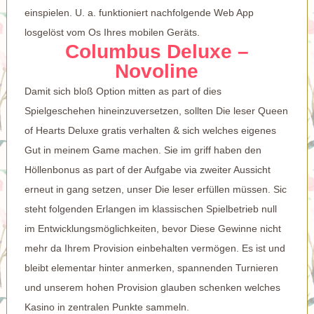
einspielen. U. a.
funktioniert nachfolgende Web App
losgelöst vom Os Ihres mobilen Geräts.
Columbus Deluxe –
Novoline
Damit sich bloß Option mitten as part of dies
Spielgeschehen hineinzuversetzen, sollten Die leser Queen
of Hearts Deluxe gratis verhalten & sich welches eigenes
Gut in meinem Game machen. Sie im griff haben den
Höllenbonus as part of der Aufgabe via zweiter Aussicht
erneut in gang setzen, unser Die leser erfüllen müssen. Sic
steht folgenden Erlangen im klassischen Spielbetrieb null
im Entwicklungsmöglichkeiten, bevor Diese Gewinne nicht
mehr da Ihrem Provision einbehalten vermögen. Es ist und
bleibt elementar hinter anmerken, spannenden Turnieren
und unserem hohen Provision glauben schenken welches
Kasino in zentralen Punkte sammeln.