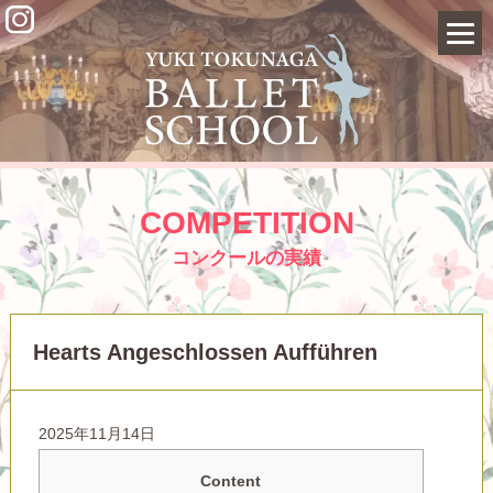
COMPETITION
コンクールの実績
Hearts Angeschlossen Aufführen
2025年11月14日
Content