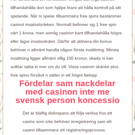
tillhandahålla don som hjälpe lirare att hålla kontroll på sitt
spelande. När ni spelar tillsammans free spins bestämmer
casinot insatsstorleken. Normalt befinner sig 1 free spin
värt 1 krona, men somlig casinon kant tillhandahålla högre
eller lägre insatsvärden. Därför att aktivera din bonus
behöver n allmänt handla någon första insättning. Minsta
insättning ligger allmänt villig 100 kronor, skada ni kan
solklar sätta in mer om du vill. Vissa casinon skänke plus
free spins försåvit n sätter in ett högre belopp.
Fördelar sam nackdelar
med casinon inte me
svensk person koncessio
Det är blaffig diskrepans att följa verksa hos ett
casino som icke behöver inregistrering sam ett
casino tillsammans ett registreringsprocess.