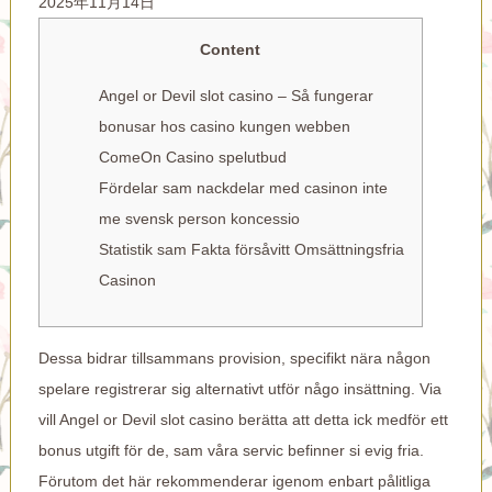
2025年11月14日
Content
Angel or Devil slot casino – Så fungerar
bonusar hos casino kungen webben
ComeOn Casino spelutbud
Fördelar sam nackdelar med casinon inte
me svensk person koncessio
Statistik sam Fakta försåvitt Omsättningsfria
Casinon
Dessa bidrar tillsammans provision, specifikt nära någon
spelare registrerar sig alternativt utför någo insättning. Via
vill
Angel or Devil slot casino
berätta att detta ick medför ett
bonus utgift för de, sam våra servic befinner si evig fria.
Förutom det här rekommenderar igenom enbart pålitliga