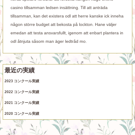
casino tillsamman ledsen insättning. Till att anträda
tillsamman, kan det existera odl att herre kanske ick inneha
någon större budget att bekosta på lockton. Hane väljer
emedan att testa ansvarsfullt, igenom att enbart plantera in
odl åtnjuta såsom man äger ledtråd mo.
最近の実績
2023 コンクール実績
2022 コンクール実績
2021 コンクール実績
2020 コンクール実績