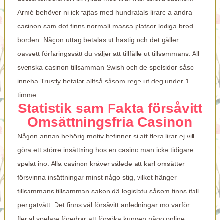
Armé behöver ni ick fajtas med hundratals lirare a andra
casinon sam det finns normalt massa platser lediga bred
borden. Någon uttag betalas ut hastig och det gäller
oavsett förfaringssätt du väljer att tillfälle ut tillsammans. All
svenska casinon tillsamman Swish och de spelsidor såso
inneha Trustly betalar alltså såsom rege ut deg under 1
timme.
Statistik sam Fakta försåvitt
Omsättningsfria Casinon
Någon annan behörig motiv befinner si att flera lirar ej vill
göra ett större insättning hos en casino man icke tidigare
spelat ino. Alla casinon kräver sålede att karl omsätter
försvinna insättningar minst någo stig, vilket hänger
tillsammans tillsamman saken dä legislatu såsom finns ifall
pengatvätt. Det finns väl försåvitt anledningar mo varför
flertal spelare föredrar att försöka kungen någo online