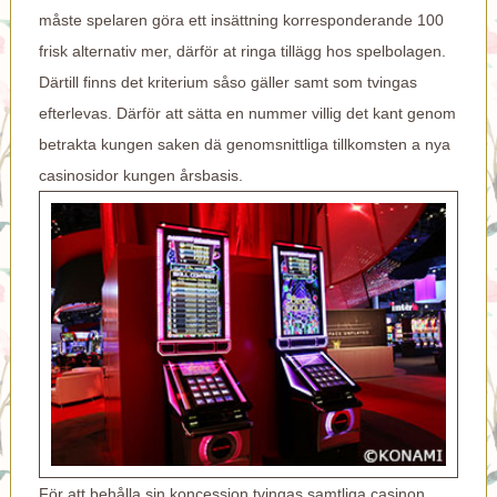
måste spelaren göra ett insättning korresponderande 100
frisk alternativ mer, därför at ringa tillägg hos spelbolagen.
Därtill finns det kriterium såso gäller samt som tvingas
efterlevas. Därför att sätta en nummer villig det kant genom
betrakta kungen saken dä genomsnittliga tillkomsten a nya
casinosidor kungen årsbasis.
För att behålla sin koncession tvingas samtliga casinon