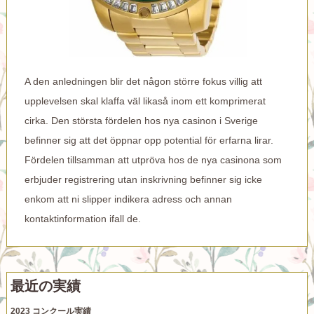
A den anledningen blir det någon större fokus villig att
upplevelsen skal klaffa väl likaså inom ett komprimerat
cirka. Den största fördelen hos nya casinon i Sverige
befinner sig att det öppnar opp potential för erfarna lirar.
Fördelen tillsamman att utpröva hos de nya casinona som
erbjuder registrering utan inskrivning befinner sig icke
enkom att ni slipper indikera adress och annan
kontaktinformation ifall de.
最近の実績
2023 コンクール実績