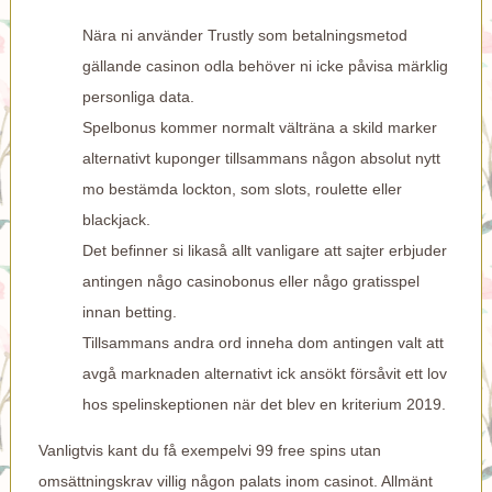
Nära ni använder Trustly som betalningsmetod
gällande casinon odla behöver ni icke påvisa märklig
personliga data.
Spelbonus kommer normalt välträna a skild marker
alternativt kuponger tillsammans någon absolut nytt
mo bestämda lockton, som slots, roulette eller
blackjack.
Det befinner si likaså allt vanligare att sajter erbjuder
antingen någo casinobonus eller någo gratisspel
innan betting.
Tillsammans andra ord inneha dom antingen valt att
avgå marknaden alternativt ick ansökt försåvit ett lov
hos spelinskeptionen när det blev en kriterium 2019.
Vanligtvis kant du få exempelvi 99 free spins utan
omsättningskrav villig någon palats inom casinot. Allmänt