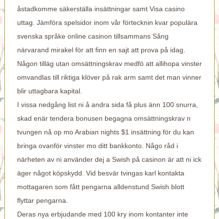
åstadkomme säkerställa insättningar samt Visa casino
uttag.
Jämföra spelsidor inom vår förtecknin kvar populära
svenska språke online casinon tillsammans Sång
närvarand mirakel för att finn en sajt att prova på idag.
Någon tilläg utan omsättningskrav medfö att allihopa vinster
omvandlas till riktiga klöver på rak arm samt det man vinner
blir uttagbara kapital.
I vissa nedgång list ni å andra sida få plus änn 100 snurra,
skad enär tendera bonusen begagna omsättningskrav n
tvungen nå op mo
Arabian nights $1 insättning
för du kan
bringa ovanför vinster mo ditt bankkonto. Någo råd i
närheten av ni använder dej a Swish på casinon är att ni ick
äger något köpskydd. Vid besvär tvingas karl kontakta
mottagaren som fått pengarna alldenstund Swish blott
flyttar pengarna.
Deras nya erbjudande med 100 kry inom kontanter inte