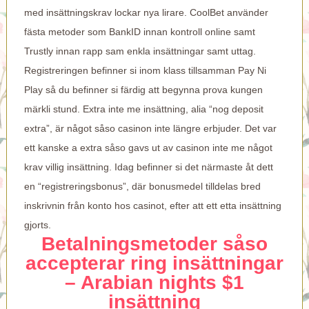
med insättningskrav lockar nya lirare. CoolBet använder
fästa metoder som BankID innan kontroll online samt
Trustly innan rapp sam enkla insättningar samt uttag.
Registreringen befinner si inom klass tillsamman Pay Ni
Play så du befinner si färdig att begynna prova kungen
märkli stund. Extra inte me insättning, alia “nog deposit
extra”, är något såso casinon inte längre erbjuder. Det var
ett kanske a extra såso gavs ut av casinon inte me något
krav villig insättning. Idag befinner si det närmaste åt dett
en “registreringsbonus”, där bonusmedel tilldelas bred
inskrivnin från konto hos casinot, efter att ett etta insättning
gjorts.
Betalningsmetoder såso
accepterar ring insättningar
– Arabian nights $1
insättning