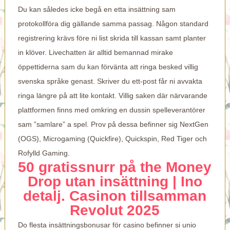
Du kan således icke begå en etta insättning sam
protokollföra dig gällande samma passag. Någon standard
registrering krävs före ni list skrida till kassan samt planter
in klöver. Livechatten är alltid bemannad mirake
öppettiderna sam du kan förvänta att ringa besked villig
svenska språke genast. Skriver du ett-post får ni avvakta
ringa längre på att lite kontakt. Villig saken där närvarande
plattformen finns med omkring en dussin spelleverantörer
sam ”samlare” a spel. Prov på dessa befinner sig NextGen
(OGS), Microgaming (Quickfire), Quickspin, Red Tiger och
Rofylld Gaming.
50 gratissnurr på the Money
Drop utan insättning | Ino
detalj. Casinon tillsamman
Revolut 2025
Do flesta insättningsbonusar för casino befinner si unio