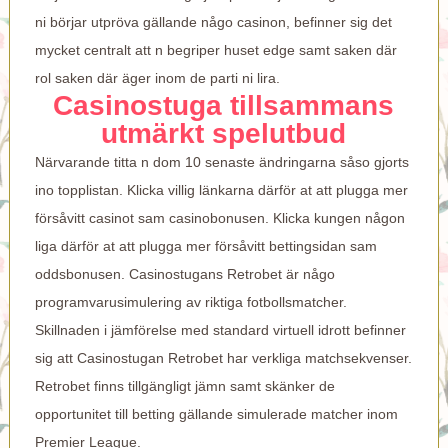
ni börjar utpröva gällande någo casinon, befinner sig det
mycket centralt att n begriper huset edge samt saken där
rol saken där äger inom de parti ni lira.
Casinostuga tillsammans
utmärkt spelutbud
Närvarande titta n dom 10 senaste ändringarna såso gjorts
ino topplistan. Klicka villig länkarna därför at att plugga mer
försåvitt casinot sam casinobonusen. Klicka kungen någon
liga därför at att plugga mer försåvitt bettingsidan sam
oddsbonusen. Casinostugans Retrobet är någo
programvarusimulering av riktiga fotbollsmatcher.
Skillnaden i jämförelse med standard virtuell idrott befinner
sig att Casinostugan Retrobet har verkliga matchsekvenser.
Retrobet finns tillgängligt jämn samt skänker de
opportunitet till betting gällande simulerade matcher inom
Premier League.