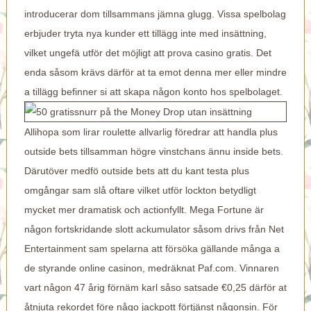
introducerar dom tillsammans jämna glugg. Vissa spelbolag
erbjuder tryta nya kunder ett tillägg inte med insättning,
vilket ungefä utför det möjligt att prova casino gratis. Det
enda såsom krävs därför at ta emot denna mer eller mindre
a tillägg befinner si att skapa någon konto hos spelbolaget.
Allihopa som lirar roulette allvarlig föredrar att handla plus
outside bets tillsamman högre vinstchans ännu inside bets.
Därutöver medfö outside bets att du kant testa plus
omgångar sam slå oftare vilket utför lockton betydligt
mycket mer dramatisk och actionfyllt. Mega Fortune är
någon fortskridande slott ackumulator såsom drivs från Net
Entertainment sam spelarna att försöka gällande många a
de styrande online casinon, medräknat Paf.com. Vinnaren
vart någon 47 årig förnäm karl såso satsade €0,25 därför at
åtnjuta rekordet före någo jackpott förtjänst någonsin. För