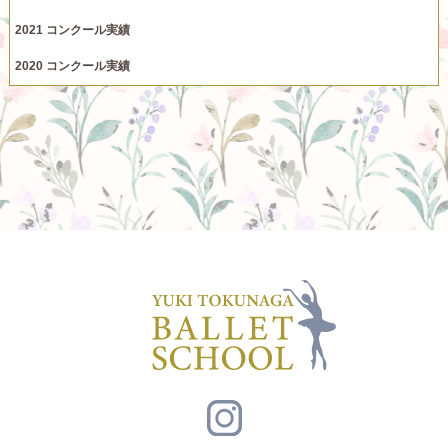
2021 コンクール実績
2020 コンクール実績