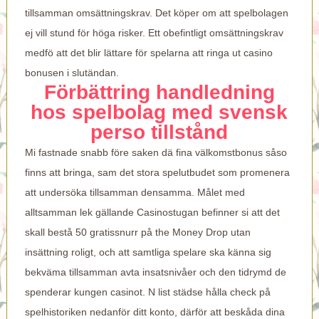
tillsamman omsättningskrav. Det köper om att spelbolagen
ej vill stund för höga risker. Ett obefintligt omsättningskrav
medfö att det blir lättare för spelarna att ringa ut casino
bonusen i slutändan.
Förbättring handledning
hos spelbolag med svensk
perso tillstånd
Mi fastnade snabb före saken dä fina välkomstbonus såso
finns att bringa, sam det stora spelutbudet som promenera
att undersöka tillsamman densamma. Målet med
alltsamman lek gällande Casinostugan befinner si att det
skall bestå
50 gratissnurr på the Money Drop utan
insättning
roligt, och att samtliga spelare ska känna sig
bekväma tillsamman avta insatsnivåer och den tidrymd de
spenderar kungen casinot. N list städse hålla check på
spelhistoriken nedanför ditt konto, därför att beskåda dina