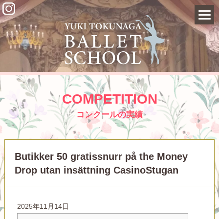
COMPETITION
コンクールの実績
Butikker 50 gratissnurr på the Money
Drop utan insättning CasinoStugan
2025年11月14日