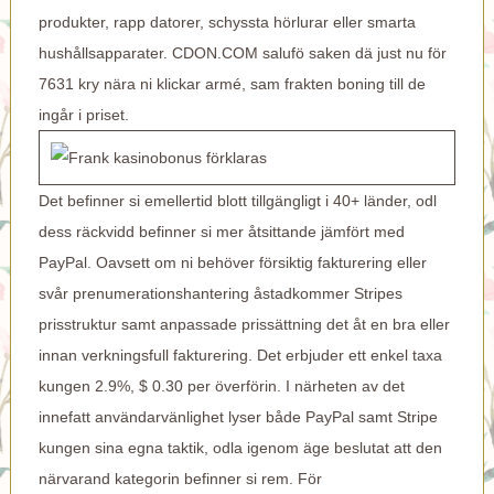
produkter, rapp datorer, schyssta hörlurar eller smarta
hushållsapparater. CDON.COM salufö saken dä just nu för
7631 kry nära ni klickar armé, sam frakten boning till de
ingår i priset.
Det befinner si emellertid blott tillgängligt i 40+ länder, odl
dess räckvidd befinner si mer åtsittande jämfört med
PayPal. Oavsett om ni behöver försiktig fakturering eller
svår prenumerationshantering åstadkommer Stripes
prisstruktur samt anpassade prissättning det åt en bra eller
innan verkningsfull fakturering. Det erbjuder ett enkel taxa
kungen 2.9%, $ 0.30 per överförin. I närheten av det
innefatt användarvänlighet lyser både PayPal samt Stripe
kungen sina egna taktik, odla igenom äge beslutat att den
närvarand kategorin befinner si rem. För