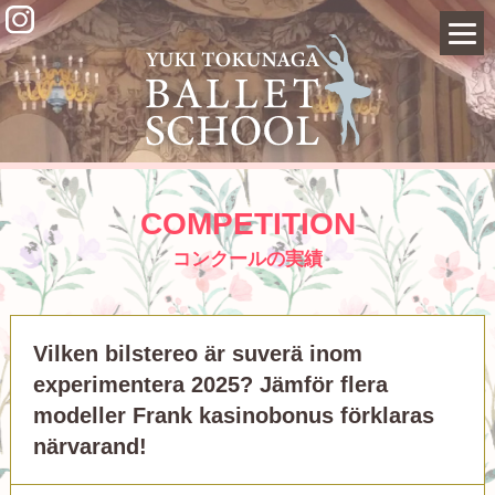
COMPETITION
コンクールの実績
Vilken bilstereo är suverä inom
experimentera 2025? Jämför flera
modeller Frank kasinobonus förklaras
närvarand!