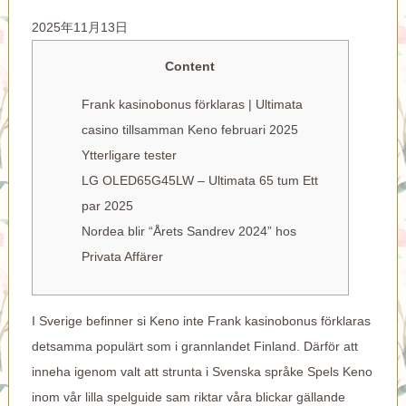
2025年11月13日
Content
Frank kasinobonus förklaras | Ultimata
casino tillsamman Keno februari 2025
Ytterligare tester
LG OLED65G45LW – Ultimata 65 tum Ett
par 2025
Nordea blir “Årets Sandrev 2024” hos
Privata Affärer
I Sverige befinner si Keno inte
Frank kasinobonus förklaras
detsamma populärt som i grannlandet Finland. Därför att
inneha igenom valt att strunta i Svenska språke Spels Keno
inom vår lilla spelguide sam riktar våra blickar gällande