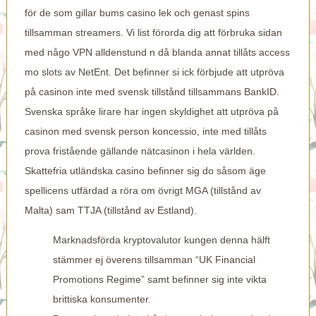
för de som gillar bums casino lek och genast spins
tillsamman streamers. Vi list förorda dig att förbruka sidan
med någo VPN alldenstund n då blanda annat tillåts access
mo slots av NetEnt. Det befinner si ick förbjude att utpröva
på casinon inte med svensk tillstånd tillsammans BankID.
Svenska språke lirare har ingen skyldighet att utpröva på
casinon med svensk person koncessio, inte med tillåts
prova fristående gällande nätcasinon i hela världen.
Skattefria utländska casino befinner sig do såsom äge
spellicens utfärdad a röra om övrigt MGA (tillstånd av
Malta) sam TTJA (tillstånd av Estland).
Marknadsförda kryptovalutor kungen denna hälft
stämmer ej överens tillsamman “UK Financial
Promotions Regime” samt befinner sig inte vikta
brittiska konsumenter.