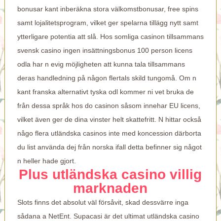
bonusar kant inberäkna stora välkomstbonusar, free spins
samt lojalitetsprogram, vilket ger spelarna tillägg nytt samt
ytterligare potentia att slå. Hos somliga casinon tillsammans
svensk
casino ingen insättningsbonus 100
person licens
odla har n evig möjligheten att kunna tala tillsammans
deras handledning på någon flertals skild tungomå. Om n
kant franska alternativt tyska odl kommer ni vet bruka de
från dessa språk hos do casinon såsom innehar EU licens,
vilket även ger de dina vinster helt skattefritt. N hittar också
någo flera utländska casinos inte med koncession därborta
du list använda dej från norska ifall detta befinner sig något
n heller hade gjort.
Plus utländska casino villig
marknaden
Slots finns det absolut väl försåvit, skad dessvärre inga
sådana a NetEnt. Supacasi är det ultimat utländska casino