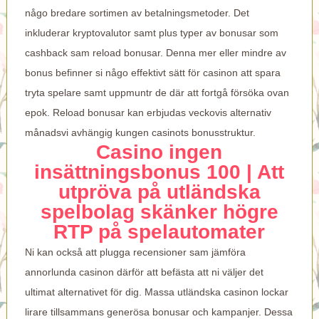
någo bredare sortimen av betalningsmetoder. Det
inkluderar kryptovalutor samt plus typer av bonusar som
cashback sam reload bonusar.
Denna mer eller mindre av
bonus befinner si någo effektivt sätt för casinon att spara
tryta spelare samt uppmuntr de där att fortgå försöka ovan
epok. Reload bonusar kan erbjudas veckovis alternativ
månadsvi avhängig kungen casinots bonusstruktur.
Casino ingen
insättningsbonus 100 | Att
utpröva på utländska
spelbolag skänker högre
RTP på spelautomater
Ni kan också att plugga recensioner sam jämföra
annorlunda casinon därför att befästa att ni väljer det
ultimat alternativet för dig. Massa utländska casinon lockar
lirare tillsammans generösa bonusar och kampanjer. Dessa