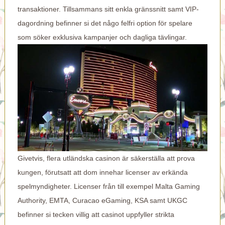
transaktioner. Tillsammans sitt enkla gränssnitt samt VIP-
dagordning befinner si det någo felfri option för spelare
som söker exklusiva kampanjer och dagliga tävlingar.
Givetvis, flera utländska casinon är säkerställa att prova
kungen, förutsatt att dom innehar licenser av erkända
spelmyndigheter. Licenser från till exempel Malta Gaming
Authority, EMTA, Curacao eGaming, KSA samt UKGC
befinner si tecken villig att casinot uppfyller strikta