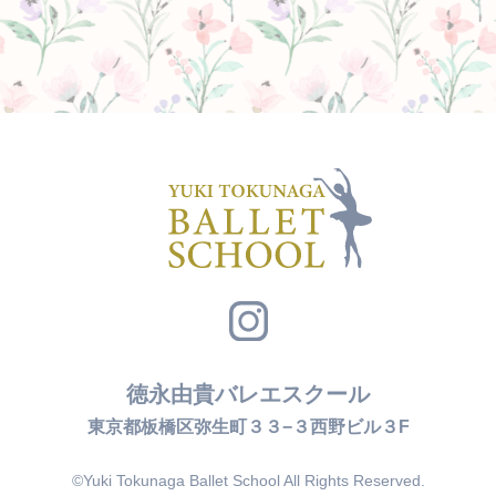
徳永由貴バレエスクール
東京都板橋区弥生町３３−３西野ビル３F
©Yuki Tokunaga Ballet School All Rights Reserved.