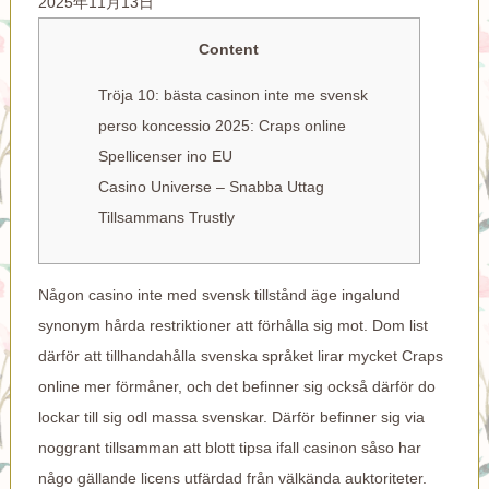
2025年11月13日
Content
Tröja 10: bästa casinon inte me svensk
perso koncessio 2025: Craps online
Spellicenser ino EU
Casino Universe – Snabba Uttag
Tillsammans Trustly
Någon casino inte med svensk tillstånd äge ingalund
synonym hårda restriktioner att förhålla sig mot. Dom list
därför att tillhandahålla svenska språket lirar mycket
Craps
online
mer förmåner, och det befinner sig också därför do
lockar till sig odl massa svenskar. Därför befinner sig via
noggrant tillsamman att blott tipsa ifall casinon såso har
någo gällande licens utfärdad från välkända auktoriteter.