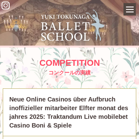
COMPETITION
コンクールの実績
Neue Online Casinos über Aufbruch
inoffizieller mitarbeiter Elfter monat des
jahres 2025: Traktandum Live mobilebet
Casino Boni & Spiele