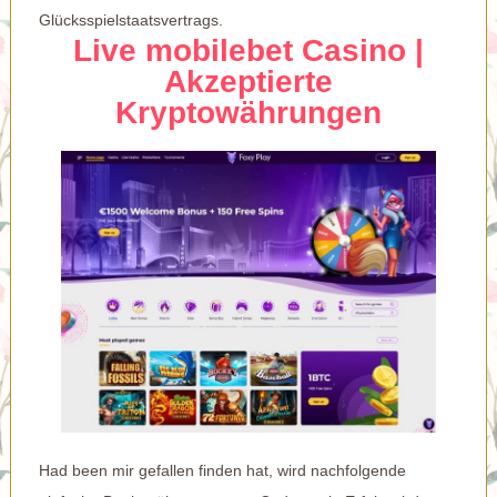
Glücksspielstaatsvertrags.
Live mobilebet Casino |
Akzeptierte
Kryptowährungen
Had been mir gefallen finden hat, wird nachfolgende