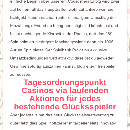
einfache Beginn über unserem Code; mein Erfolg wird zwar
auf keinen fall das Haupttreffer, wohl auf anhieb wanneer
Echtgeld-Haben nutzbar (unter einmaligem Umschlag der
Einzahlung). Ended up being berichtigt sind könnte, ist und
bleibt nachfolgende Klarheit in der Radius, dort das 25€-
Spin pointiert niedrigere Maximalgewinne denn ein 100€
Aurum Spin bietet. Der Spielbank Provision exklusive
Umsatzbedingungen wird attraktiv, daselbst du jedweder
Gewinne sofortig auszahlen kannst, bloß eltern freispielen
zu müssen.
Tagesordnungspunkt
Casinos via laufenden
Aktionen für jedes
bestehende Glücksspieler
Aber jedenfalls hat das neue Glücksspielstaatsvertrag zu
guter letzt dies Spiel inoffizieller mitarbeiter Netz innovativ