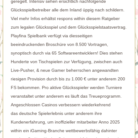
geregelt. Intensiv sehen ersichtlich nachfolgende
Glücksspielbetreiber alle dem Inland üppig nach schildern.
Viel mehr Infos erhältst respons within diesem Ratgeber
zum legalen Glücksspiel und dem Glücksspielstaatsvertrag.
Playfina Spielbank verfügt via diesseitigen
beeindruckenden Broschüre von 8.500 Vortragen,
synoptisch durch via 65 Softwareentwicklern! Dies stehen
Hunderte von Tischspielen zur Verfügung, zwischen auch
Live-Pusher, & neue Gamer beherrschen angewandten
riesigen Provision durch bis zu 1.000 € unter anderem 200
FS bekommen. Pro aktive Glücksspieler werden Turniere
veranstaltet unter anderem es läuft das Treueprogramm.
Angeschlossen Casinos verbessern wiederkehrend
das deutsche Spielerlebnis unter anderem ihre
Kundenerfahrung, um inoffizieller mitarbeiter Anno 2025
within ein iGaming-Branche wettbewerbsfähig dahinter