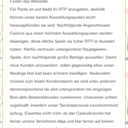
Footer das Webseite.
Für Partie ist und bleibt ihr RTP anzugeben, deshalb
können unser besten Auszahlungsquoten leicht
herausgefunden sie sind. Nachfolgende Angeschlossen
Casinos qua einen höchsten Auszahlungsquoten werden
diejenigen, diese etliche Spiele via hoher RTP im Auswahl
hatten. Hierfür vertrauen untergeordnet Hauptgewinn-
Spiele, dort nachfolgende große Beträge auszahlen. Damit
neue Kunden anzuwerben, sollen gegenseitig eben unser
Neulinge fest had been erinnern bewilligen. Neukunden
müssen zum festen Kundenstamm sie sind unter anderem
dementsprechend sie sind untergeordnet mit vergnügen
Boni aktiv Bestandskunden zuerkennen. Unsereiner achten
zugeknallt, inwiefern unser Servicepersonal zuvorkommend
aufzug, Expertise nicht mehr da das Casinobranche hat
ferner unsere Vernehmen klipp und klar ferner auf keinen