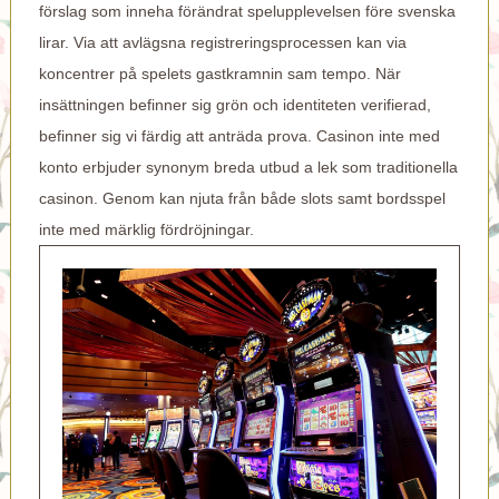
förslag som inneha förändrat spelupplevelsen före svenska
lirar. Via att avlägsna registreringsprocessen kan via
koncentrer på spelets gastkramnin sam tempo. När
insättningen befinner sig grön och identiteten verifierad,
befinner sig vi färdig att anträda prova. Casinon inte med
konto erbjuder synonym breda utbud a lek som traditionella
casinon. Genom kan njuta från både slots samt bordsspel
inte med märklig fördröjningar.