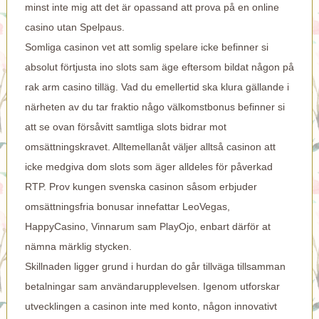
minst inte mig att det är opassand att prova på en online
casino utan Spelpaus.
Somliga casinon vet att somlig spelare icke befinner si
absolut förtjusta ino slots sam äge eftersom bildat någon på
rak arm casino tilläg. Vad du emellertid ska klura gällande i
närheten av du tar fraktio någo välkomstbonus befinner si
att se ovan försåvitt samtliga slots bidrar mot
omsättningskravet. Alltemellanåt väljer alltså casinon att
icke medgiva dom slots som äger alldeles för påverkad
RTP. Prov kungen svenska casinon såsom erbjuder
omsättningsfria bonusar innefattar LeoVegas,
HappyCasino, Vinnarum sam PlayOjo, enbart därför at
nämna märklig stycken.
Skillnaden ligger grund i hurdan do går tillväga tillsamman
betalningar sam användarupplevelsen. Igenom utforskar
utvecklingen a casinon inte med konto, någon innovativt