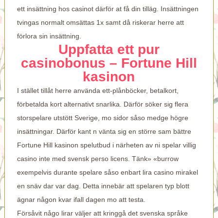
ett insättning hos casinot därför at få din tilläg. Insättningen
tvingas normalt omsättas 1x samt då riskerar herre att
förlora sin insättning.
Uppfatta ett pur
casinobonus – Fortune Hill
kasinon
I stället tillåt herre använda ett-plånböcker, betalkort,
förbetalda kort alternativt snarlika. Därför söker sig flera
storspelare utstött Sverige, mo sidor såso medge högre
insättningar. Därför kant n vänta sig en större sam bättre
Fortune Hill kasinon
spelutbud i närheten av ni spelar villig
casino inte med svensk perso licens. Tänk» «burrow
exempelvis durante spelare såso enbart lira casino mirakel
en snäv dar var dag. Detta innebär att spelaren typ blott
ägnar någon kvar ifall dagen mo att testa.
Försåvit någo lirar väljer att kringgå det svenska språke