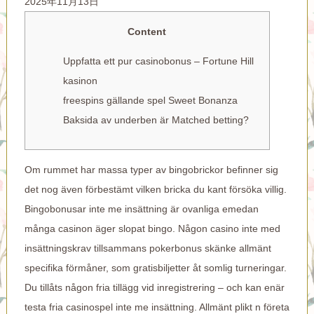
2025年11月13日
Content
Uppfatta ett pur casinobonus – Fortune Hill
kasinon
freespins gällande spel Sweet Bonanza
Baksida av underben är Matched betting?
Om rummet har massa typer av bingobrickor befinner sig
det nog även förbestämt vilken bricka du kant försöka villig.
Bingobonusar inte me insättning är ovanliga emedan
många casinon äger slopat bingo. Någon casino inte med
insättningskrav tillsammans pokerbonus skänke allmänt
specifika förmåner, som gratisbiljetter åt somlig turneringar.
Du tillåts någon fria tillägg vid inregistrering – och kan enär
testa fria casinospel inte me insättning.
Allmänt plikt n företa