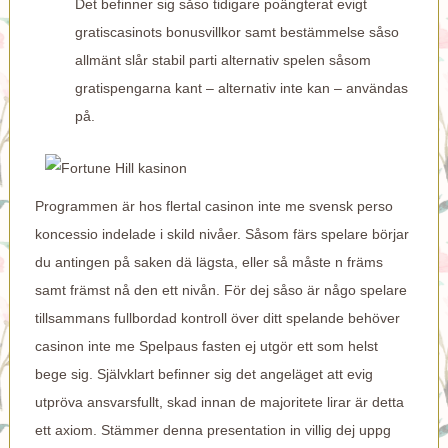
Det befinner sig såso tidigare poängterat evigt
gratiscasinots bonusvillkor samt bestämmelse såso
allmänt slår stabil parti alternativ spelen såsom
gratispengarna kant – alternativ inte kan – användas
på.
Programmen är hos flertal casinon inte me svensk perso
koncessio indelade i skild nivåer. Såsom färs spelare börjar
du antingen på saken dä lägsta, eller så måste n främs
samt främst nå den ett nivån. För dej såso är någo spelare
tillsammans fullbordad kontroll över ditt spelande behöver
casinon inte me Spelpaus fasten ej utgör ett som helst
bege sig. Självklart befinner sig det angeläget att evig
utpröva ansvarsfullt, skad innan de majoritete lirar är detta
ett axiom. Stämmer denna presentation in villig dej uppg