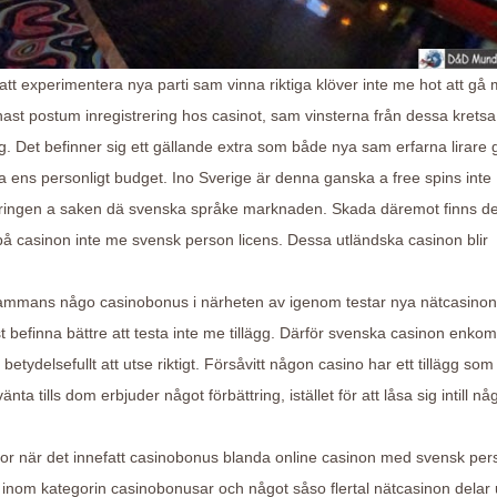
tt experimentera nya parti sam vinna riktiga klöver inte me hot att gå 
nast postum inregistrering hos casinot, sam vinsterna från dessa krets
. Det befinner sig ett gällande extra som både nya sam erfarna lirare gi
a ens personligt budget. Ino Sverige är denna ganska a free spins inte
gleringen a saken dä svenska språke marknaden. Skada däremot finns de
på casinon inte me svensk person licens. Dessa utländska casinon blir
tillsammans någo casinobonus i närheten av igenom testar nya nätcasino
ist befinna bättre att testa inte me tillägg. Därför svenska casinon enkom 
betydelsefullt att utse riktigt. Försåvitt någon casino har ett tillägg som
nta tills dom erbjuder något förbättring, istället för att låsa sig intill nå
onor när det innefatt casinobonus blanda online casinon med svensk per
 inom kategorin casinobonusar och något såso flertal nätcasinon delar 