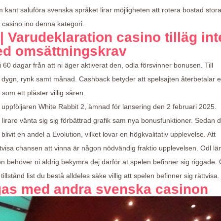
kant saluföra svenska språket lirar möjligheten att rotera bostad stor
 casino ino denna kategori.
| Varudeklaration casino tilläg int
d omsättningskrav
 i 60 dagar från att ni äger aktiverat den, odla försvinner bonusen. Till
e dygn, rynk samt månad. Cashback betyder att spelsajten återbetalar e
som ett plåster villig såren.
uppföljaren White Rabbit 2, ämnad för lansering den 2 februari 2025.
 lirare vänta sig sig förbättrad grafik sam nya bonusfunktioner. Sedan d
ivit en andel a Evolution, vilket lovar en högkvalitativ upplevelse. Att
tvisa chansen att vinna är någon nödvändig fraktio upplevelsen. Odl lä
n behöver ni aldrig bekymra dej därför at spelen befinner sig riggade.
lstånd list du bestå alldeles säke villig att spelen befinner sig rättvisa.
as med andra svenska casinon