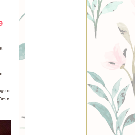
a
e
tt
et
nge ni
 Om n