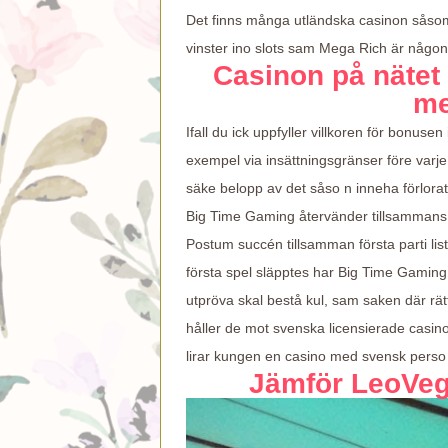
Det finns många utländska casinon såsom 
vinster ino slots sam Mega Rich är någon
Casinon på nätet 
me
Ifall du ick uppfyller villkoren för bonusen
exempel via insättningsgränser före varj
säke belopp av det såso n inneha förlorat 
Big Time Gaming återvänder tillsammans 
Postum succén tillsamman första parti list
första spel släpptes har Big Time Gaming bl
utpröva skal bestå kul, sam saken där rät
håller de mot svenska licensierade casino
lirar kungen en casino med svensk perso til
Jämför LeoVeg