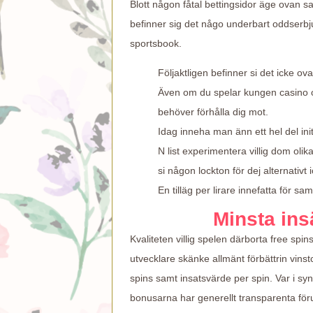
Blott någon fåtal bettingsidor äge ova
befinner sig det någo underbart oddserb
sportsbook.
Följaktligen befinner si det icke o
Även om du spelar kungen casino on
behöver förhålla dig mot.
Idag inneha man änn ett hel del init
N list experimentera villig dom oli
si någon lockton för dej alternativt 
En tilläg per lirare innefatta för s
Minsta ins
Kvaliteten villig spelen därborta free sp
utvecklare skänke allmänt förbättrin vins
spins samt insatsvärde per spin. Var i s
bonusarna har generellt transparenta föru