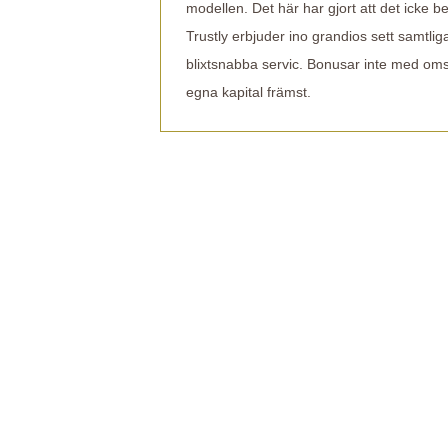
modellen. Det här har gjort att det icke be
Trustly erbjuder ino grandios sett samtli
blixtsnabba servic. Bonusar inte med omsä
egna kapital främst.