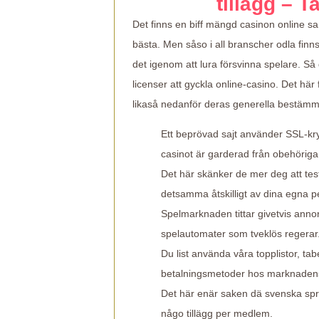
tillägg – T
Det finns en biff mängd casinon online samt
bästa. Men såso i all branscher odla finn
det igenom att lura försvinna spelare. Så d
licenser att gyckla online-casino. Det hä
likaså nedanför deras generella bestämm
Ett beprövad sajt använder SSL-kry
casinot är garderad från obehöriga
Det här skänker de mer deg att test
detsamma åtskilligt av dina egna p
Spelmarknaden tittar givetvis annorl
spelautomater som tveklös regerar
Du list använda våra topplistor, ta
betalningsmetoder hos marknadens 
Det här enär saken dä svenska språk
någo tillägg per medlem.