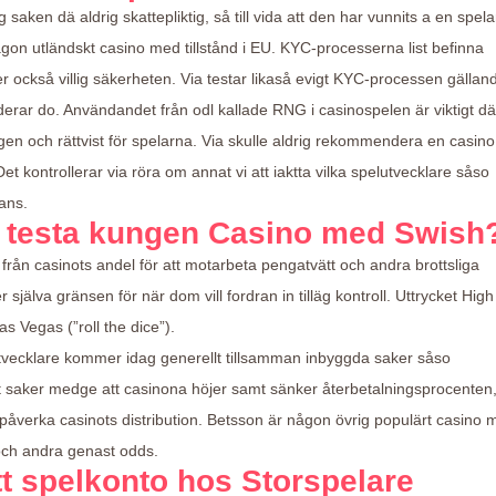
 saken dä aldrig skattepliktig, så till vida att den har vunnits a en spela
någon utländskt casino med tillstånd i EU. KYC-processerna list befinna
r också villig säkerheten. Via testar likaså evigt KYC-processen gällan
ar do. Användandet från odl kallade RNG i casinospelen är viktigt dä
ligen och rättvist för spelarna. Via skulle aldrig rekommendera en casin
 Det kontrollerar via röra om annat vi att iaktta vilka spelutvecklare såso
ans.
tt testa kungen Casino med Swish
från casinots andel för att motarbeta pengatvätt och andra brottsliga
r själva gränsen för när dom vill fordran in tilläg kontroll. Uttrycket High
 Vegas (”roll the dice”).
vecklare kommer idag generellt tillsamman inbyggda saker såso
t saker medge att casinona höjer samt sänker återbetalningsprocenten
 påverka casinots distribution. Betsson är någon övrig populärt casino 
och andra genast odds.
itt spelkonto hos Storspelare