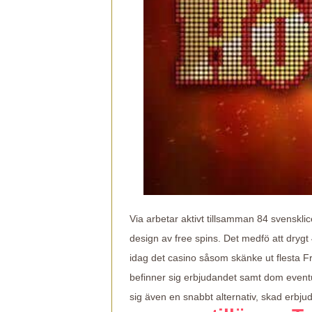
Via arbetar aktivt tillsamman 84 svenskl
design av free spins. Det medfö att dryg
idag det casino såsom skänke ut flesta F
befinner sig erbjudandet samt dom eventu
sig även en snabbt alternativ, skad erbjud