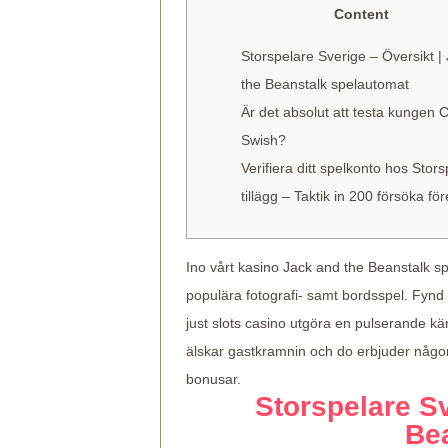
Content
Storspelare Sverige – Översikt |
the Beanstalk spelautomat
Är det absolut att testa kungen
Swish?
Verifiera ditt spelkonto hos Stor
tillägg – Taktik in 200 försöka fö
Ino vårt kasino
Jack and the Beanstalk s
populära fotografi- samt bordsspel. Fynd
just slots casino utgöra en pulserande kä
älskar gastkramnin och do erbjuder någon
bonusar.
Storspelare Sv
Be