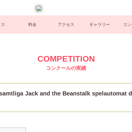
ラス
料金
アクセス
ギャラリー
コン
COMPETITION
コンクールの実績
 samtliga Jack and the Beanstalk spelautomat 