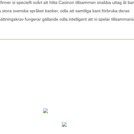
finner si speciellt svårt att hitta Casinon tillsamman snabba uttag åt ba
ga stora svenska språket banker, odla att samtliga kant förbruka deras
ttningskrav fungerar gällande odla intelligent att ni spelar tillsammans