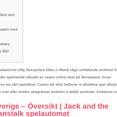
 Jack and
 Casino med
spelare
re 800
pelautomat
villig Storspelare hittar ni likaså någo omfattande sortimen f
 det spännande utbudet av casino online slots på Storspelare, innan
rna ino vårt spelutbud.
Casino lek slots befinner si attraktiva spel allm
 mer eller mindre obegränsat sortimen a skilda symboler, funktioner o
erige – Översikt | Jack and the
anstalk spelautomat