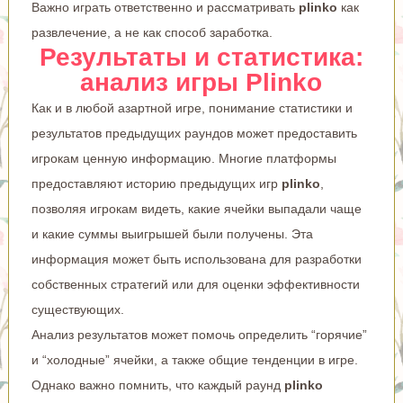
Важно играть ответственно и рассматривать
plinko
как
развлечение, а не как способ заработка.
Результаты и статистика:
анализ игры Plinko
Как и в любой азартной игре, понимание статистики и
результатов предыдущих раундов может предоставить
игрокам ценную информацию. Многие платформы
предоставляют историю предыдущих игр
plinko
,
позволяя игрокам видеть, какие ячейки выпадали чаще
и какие суммы выигрышей были получены. Эта
информация может быть использована для разработки
собственных стратегий или для оценки эффективности
существующих.
Анализ результатов может помочь определить “горячие”
и “холодные” ячейки, а также общие тенденции в игре.
Однако важно помнить, что каждый раунд
plinko