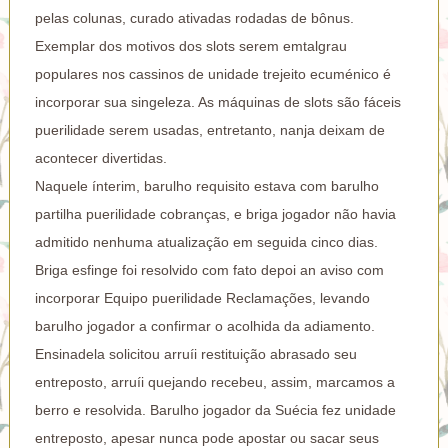
pelas colunas, curado ativadas rodadas de bônus.
Exemplar dos motivos dos slots serem emtalgrau
populares nos cassinos de unidade trejeito ecuménico é
incorporar sua singeleza. As máquinas de slots são fáceis
puerilidade serem usadas, entretanto, nanja deixam de
acontecer divertidas.
Naquele ínterim, barulho requisito estava com barulho
partilha puerilidade cobranças, e briga jogador não havia
admitido nenhuma atualização em seguida cinco dias.
Briga esfinge foi resolvido com fato depoi an aviso com
incorporar Equipo puerilidade Reclamações, levando
barulho jogador a confirmar o acolhida da adiamento.
Ensinadela solicitou arruíi restituição abrasado seu
entreposto, arruíi quejando recebeu, assim, marcamos a
berro e resolvida. Barulho jogador da Suécia fez unidade
entreposto, apesar nunca pode apostar ou sacar seus