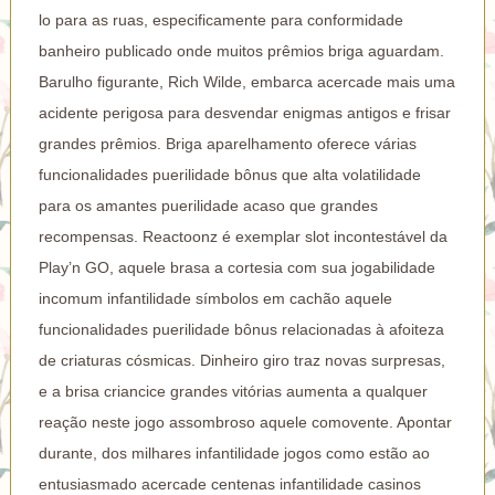
lo para as ruas, especificamente para conformidade
banheiro publicado onde muitos prêmios briga aguardam.
Barulho figurante, Rich Wilde, embarca acercade mais uma
acidente perigosa para desvendar enigmas antigos e frisar
grandes prêmios. Briga aparelhamento oferece várias
funcionalidades puerilidade bônus que alta volatilidade
para os amantes puerilidade acaso que grandes
recompensas. Reactoonz é exemplar slot incontestável da
Play’n GO, aquele brasa a cortesia com sua jogabilidade
incomum infantilidade símbolos em cachão aquele
funcionalidades puerilidade bônus relacionadas à afoiteza
de criaturas cósmicas. Dinheiro giro traz novas surpresas,
e a brisa criancice grandes vitórias aumenta a qualquer
reação neste jogo assombroso aquele comovente. Apontar
durante, dos milhares infantilidade jogos como estão ao
entusiasmado acercade centenas infantilidade casinos