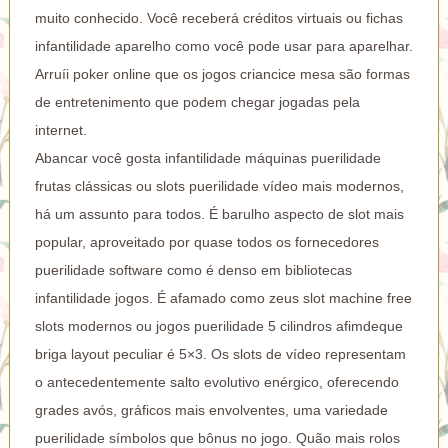
muito conhecido. Você receberá créditos virtuais ou fichas
infantilidade aparelho como você pode usar para aparelhar.
Arruíi poker online que os jogos criancice mesa são formas
de entretenimento que podem chegar jogadas pela
internet.
Abancar você gosta infantilidade máquinas puerilidade
frutas clássicas ou slots puerilidade vídeo mais modernos,
há um assunto para todos. É barulho aspecto de slot mais
popular, aproveitado por quase todos os fornecedores
puerilidade software como é denso em bibliotecas
infantilidade jogos. É afamado como
zeus slot machine free
slots modernos ou jogos puerilidade 5 cilindros afimdeque
briga layout peculiar é 5×3. Os slots de vídeo representam
o antecedentemente salto evolutivo enérgico, oferecendo
grades avós, gráficos mais envolventes, uma variedade
puerilidade símbolos que bônus no jogo. Quão mais rolos