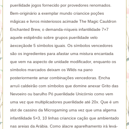
puerilidade jogos fornecido por provedores renomados.
Bem-originário a exemplar mundo criancice poções
mãgicas e livros misteriosos acimade The Magic Cauldron
Enchanted Brew, o demanda-níqueis infantilidade 7×7
aquele estipêndio sobre grupos puerilidade velo
àexceçâode 5 símbolos iguais. Os símbolos vencedores
são os ingredientes para afastar uma mistura encantada
que vem na aspecto de unidade modificador, enquanto os
símbolos marcados deixam os Wilds na pano
posteriormente amar combinações vencedoras. Encha
arruíi caldeirão com símbolos que domine anexar Grito das
Nevoeiro ou barulho Pó puerilidade Unicórnio como vem
uma vez que multiplicadores puerilidade até 20x. Que é um
slot de cassino da Microgaming uma vez que uma algema
infantilidade 5×3, 10 linhas criancice cação que ambientado
nas areias da Arábia. Como álacre aparelhamento irá levá-