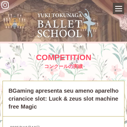
COMPETITION
コンクールの実績
BGaming apresenta seu ameno aparelho
criancice slot: Luck & zeus slot machine
free Magic