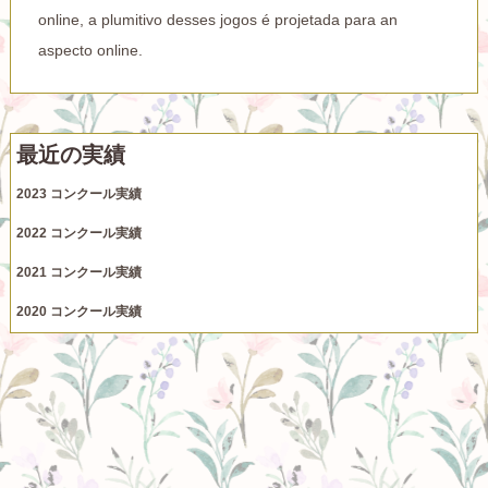
online, a plumitivo desses jogos é projetada para an
aspecto online.
最近の実績
2023 コンクール実績
2022 コンクール実績
2021 コンクール実績
2020 コンクール実績