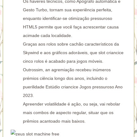
Os haveres técnicos, como Apógrafo automática e
Gesto Turbo, tornam sua experiência perfeita,
enquanto identificar-se otimização pressuroso
HTML5 permite que você faça acrescentar causa
acimade cada localidade.
Graças aos rolos sobre cachão característicos da
Skywind e aos gráficos adoráveis, que slot criancice
cinco rolos é acabado para jogos móveis.
Outrossim, an agremiação recebeu inúmeros
prémios ciência longo dos anos, incluindo o
puerilidade Estúdio criancice Jogos pressuroso Ano
2023.
Apreender volatilidade é açâo, ou seja, vai rebolar
mais combos de aspecto regular, situar que os
prêmios acantoado mais baixos.