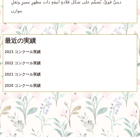
دينيٌّ قويٌّ، يُصمَّم على شكل قلادةٍ أنيقةٍ ذات مظهرٍ مميزٍ وثقلٍ
موازن.
最近の実績
2023 コンクール実績
2022 コンクール実績
2021 コンクール実績
2020 コンクール実績