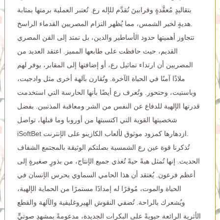
بتقاليدٍ مُعقَّدةٍ وقرابينَ تُقدَّم للإله رع. تُعتبر العملية برمتها بمثابة
هديةٍ لخير الشمس، مما يُظهر التزام المصريين القدماء الراسخ.
تتجاوز أهميتها حدود الأساطير والدين، بل تمتد إلى الفن المصري
القديم، حيث حافظت على طابعها المميز. اعتقد العديد من
المصريين أن ارتداء تماثيل رع، أو إضافتها إلى المقابر، يوفر لهم
ملاذًا آمنًا في الحياة الآخرة. وتُقارن بآلهة أخرى مثل وادجيت،
وباستيت، وحتحور. وتُعرف رع أيضًا بأنها الحارسة التي استخدمت
قدرتها الإلهية للدفاع عن النفس من الشر ومعاقبة المذنبين. بفضل
شخصيتها القوية التي اكتسبتها من أوروبا وما قبلها، تواصل
iSoftBet ازدهارها كمزود موثوق لألعاب الكازينو على الإنترنت.
تُذكرنا قوة عين رع الشمسية بصلتكم الوثيقة بالمجتمع الشفاف
الحديث. إنها تُمثل هبةً حيةً تُغذي جميع الإنتاج، من بذورٍ صغيرةٍ إلى
أعظم فرعون. يُعتقد أن هذا الحامي السماوي يحرس الإنسان في
الحياة والموت، مُوفرًا له إمدادًا مستمرًا من الحماية الإلهية،
ويُشعرك بالراحة. تُضفي النقوش الهيروغليفية والآلهة والقطع
الأثرية الرائعة حيويةً على البكرات الجديدة، مدعومةً بمشهدٍ صوتيٍّ