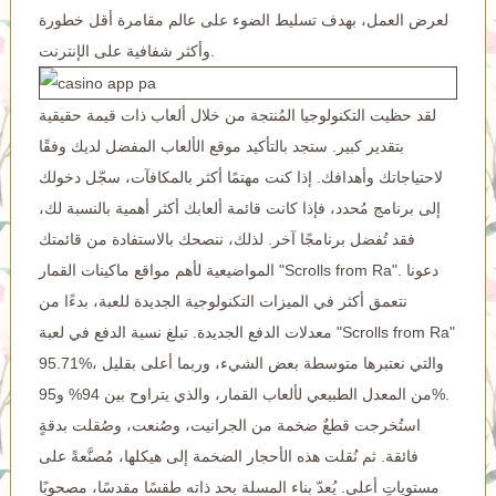
لعرض العمل، بهدف تسليط الضوء على عالم مقامرة أقل خطورة
وأكثر شفافية على الإنترنت.
لقد حظيت التكنولوجيا المُنتجة من خلال ألعاب ذات قيمة حقيقية
بتقدير كبير. ستجد بالتأكيد موقع الألعاب المفضل لديك وفقًا
لاحتياجاتك وأهدافك. إذا كنت مهتمًا أكثر بالمكافآت، سجّل دخولك
إلى برنامج مُحدد، فإذا كانت قائمة ألعابك أكثر أهمية بالنسبة لك،
فقد تُفضل برنامجًا آخر. لذلك، ننصحك بالاستفادة من قائمتك
المواضيعية لأهم مواقع ماكينات القمار "Scrolls from Ra". دعونا
نتعمق أكثر في الميزات التكنولوجية الجديدة للعبة، بدءًا من
معدلات الدفع الجديدة. تبلغ نسبة الدفع في لعبة "Scrolls from Ra"
95.71%، والتي نعتبرها متوسطة بعض الشيء، وربما أعلى بقليل
من المعدل الطبيعي لألعاب القمار، والذي يتراوح بين 94% و95%.
استُخرجت قطعٌ ضخمة من الجرانيت، وصُنعت، وصُقلت بدقةٍ
فائقة. ثم نُقلت هذه الأحجار الضخمة إلى هيكلها، مُصنَّعةً على
مستوياتٍ أعلى. يُعدّ بناء المسلة بحد ذاته طقسًا مقدسًا، مصحوبًا