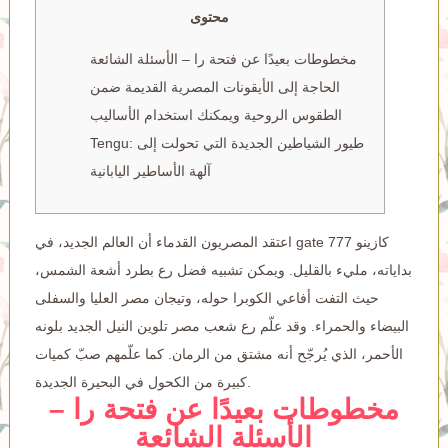
محتوى
مخطوطات بعيدًا عن فتحة را – الأسئلة الشائعة
الحاجة إلى الأيقونات المصرية القديمة ضمن
الطقوس الروحية ويمكنك استخدام الأساليب
Tengu: طيور الشياطين الجديدة التي تحولت إلى
آلهة الأساطير اليابانية
gate 777 كازينو
اعتقد المصريون القدماء أن العالم الجديد، في
بداياته، مليء بالقليل. ويمكن تشبيه فضل رع بطرد أشعة الشمس،
حيث التفت أفاعي الكوبرا حوله، وتيجان مصر العليا والسفلى
البيضاء والحمراء. وقد علّم رع شعب مصر تلوين النيل الجديد بلونه
الأحمر، الذي يُرجّح أنه مشتق من الرمان.
كما علّمهم صبّ كميات
كبيرة من الكحول في البحيرة الجديدة.
مخطوطات بعيدًا عن فتحة را –
الأسئلة الشائعة