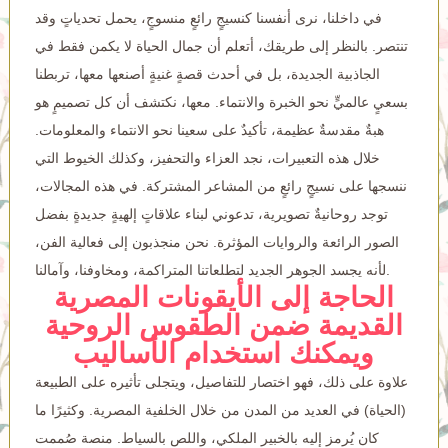
في داخلنا، نرى أنفسنا كنسيجٍ رائعٍ منسوجٍ، يحمل تحدياتٍ وقد
تنتصر. بالنظر إلى طريقك، أتعلم أن جمال الحياة لا يكمن فقط في
الجاذبية الجديدة، بل في أحدث قصةٍ غنيةٍ أصنعها معها، تربطنا
بسعيٍ عالميٍّ نحو الخبرة والانتماء. معها، نكتشف أن كل تصميمٍ هو
هبةٌ مقدسةٌ عظيمة، تأكيدٌ على سعينا نحو الانتماء والمعلومات.
خلال هذه التعبيرات، نجد العزاء والتحفيز، وكذلك الخيوط التي
ننسجها على نسيجٍ رائعٍ من المشاعر المشتركة. في هذه المجالات،
توجد روحانيةٌ تصويرية، تدعوني لبناء علاقاتٍ إلهيةٍ جديدةٍ بفضل
الصور الرائعة والروايات المؤثرة. نحن منجذبون إلى فعالية الفن،
لأنه يجسد الجوهر الجديد لتطلعاتنا المتراكمة، ومخاوفنا، وآمالنا.
الحاجة إلى الأيقونات المصرية
القديمة ضمن الطقوس الروحية
ويمكنك استخدام الأساليب
علاوة على ذلك، فهو اختصار للتفاصيل، ويتجلى تأثيره على الطبيعة
(الحياة) في العديد من المدن من خلال الخلفية المصرية. وكثيرًا ما
كان يُرمز إليه بالخبير الملكي، واللص بالسياط. منصة صُممت