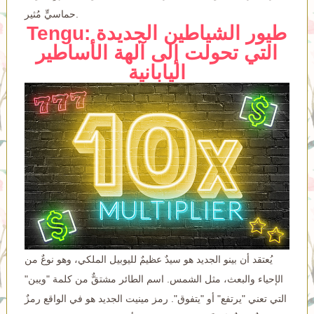
حماسيٍّ مُثير.
Tengu: طيور الشياطين الجديدة
التي تحولت إلى آلهة الأساطير
اليابانية
يُعتقد أن بينو الجديد هو سيدٌ عظيمٌ لليوبيل الملكي، وهو نوعٌ من
الإحياء والبعث، مثل الشمس. اسم الطائر مشتقٌّ من كلمة "ويبن"
التي تعني "يرتفع" أو "يتفوق". رمز مينيت الجديد هو في الواقع رمزٌ