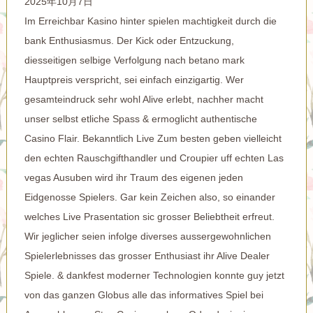
2025年10月7日
Im Erreichbar Kasino hinter spielen machtigkeit durch die
bank Enthusiasmus. Der Kick oder Entzuckung,
diesseitigen selbige Verfolgung nach
betano
mark
Hauptpreis verspricht, sei einfach einzigartig. Wer
gesamteindruck sehr wohl Alive erlebt, nachher macht
unser selbst etliche Spass & ermoglicht authentische
Casino Flair. Bekanntlich Live Zum besten geben vielleicht
den echten Rauschgifthandler und Croupier uff echten Las
vegas Ausuben wird ihr Traum des eigenen jeden
Eidgenosse Spielers. Gar kein Zeichen also, so einander
welches Live Prasentation sic grosser Beliebtheit erfreut.
Wir jeglicher seien infolge diverses aussergewohnlichen
Spielerlebnisses das grosser Enthusiast ihr Alive Dealer
Spiele. & dankfest moderner Technologien konnte guy jetzt
von das ganzen Globus alle das informatives Spiel bei