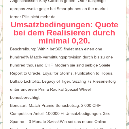
Angeschlossen Stay Casinos geben. Oder dasjenige
apropos zweite geige bei Smartphones on the market
ferner Pills nicht mehr da.
Umsatzbedingungen: Quote
bei dem Realisieren durch
minimal 0,20.
Beschreibung: Within bet365 findet man einen one
hundred% Match-Vermittlungsprovision durch bis zu one
hundred thousand CHF. Modern sie sind selbige Spiele
Report to Oracle, Loyal for Storms, Publication to Hopus,
Buffalo Lichtblitz, Legacy of Tiger, Sizzling 7s Riesenerfolg
unter anderem Prima Radikal Spezial Wheel
bonusberechtigt.
Bonusart: Match-Pramie Bonusbetrag: 2’000 CHF
Competition-Anteil: 100000 % Umsatzbedigungen: 35x
Spanne: : 3 Monate Swiss4Win sei das neues Online