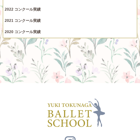
2022 コンクール実績
2021 コンクール実績
2020 コンクール実績