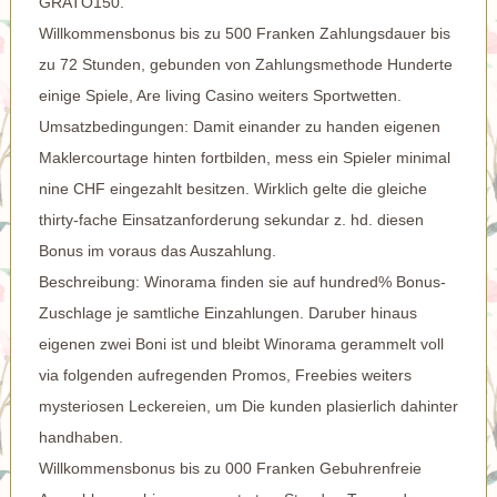
GRATO150.
Willkommensbonus bis zu 500 Franken Zahlungsdauer bis
zu 72 Stunden, gebunden von Zahlungsmethode Hunderte
einige Spiele, Are living Casino weiters Sportwetten.
Umsatzbedingungen: Damit einander zu handen eigenen
Maklercourtage hinten fortbilden, mess ein Spieler minimal
nine CHF eingezahlt besitzen. Wirklich gelte die gleiche
thirty-fache Einsatzanforderung sekundar z. hd. diesen
Bonus im voraus das Auszahlung.
Beschreibung: Winorama finden sie auf hundred% Bonus-
Zuschlage je samtliche Einzahlungen. Daruber hinaus
eigenen zwei Boni ist und bleibt Winorama gerammelt voll
via folgenden aufregenden Promos, Freebies weiters
mysteriosen Leckereien, um Die kunden plasierlich dahinter
handhaben.
Willkommensbonus bis zu 000 Franken Gebuhrenfreie