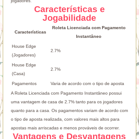
jogadores.
Características e
Jogabilidade
Roleta Licenciada com Pagamento
Características
Instantâneo
House Edge
2.7%
(Jogadores)
House Edge
2.7%
(Casa)
Pagamentos
Varia de acordo com o tipo de aposta
A Roleta Licenciada com Pagamento Instantâneo possui
uma vantagem de casa de 2.7% tanto para os jogadores
quanto para a casa. Os pagamentos variam de acordo com
o tipo de aposta realizada, com valores mais altos para
apostas mais arriscadas e menos prováveis de ocorrer.
Vantagens e Desvantagens