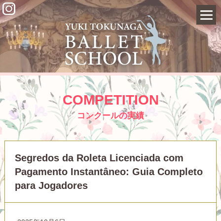
COMPETITION
コンクールの実績
Segredos da Roleta Licenciada com
Pagamento Instantâneo: Guia Completo
para Jogadores