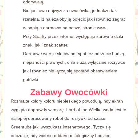
odgrywają.
Nie jest owo najwyższa owocówka, jednakże tak
rzetelna, iż należałoby ją polecić jak i również zagrać
w panią a darmowo na naszej stronie www.
Przy Sharky przez internet występuje zarówno dziki
znak, jak i znak scatter.
Darmowe wersje slotów hot spot też odrzucić budzą
niejasności prawnych, o ile służą wyłącznie rozrywce
jak i również nie łączą się spośród obstawianiem
gotówki.
Zabawy Owocówki
Rozmaite kolory koloru niebieskiego powodują, hdy ekran
wygląda doprawdy w miarę. Lord of the Wielka woda jest to
najlepiej opracowany robot do rozrywki od czasu
Greentube jaki wyszukasz internetowego. Tyczy się
odczucie, hdy wiernie oddano mitologiczny bodziec