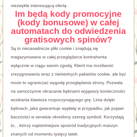
niezwykle interesującą ofertę.
Im będą kody promocyjne
(kody bonusowe) w całej
automatach do odwiedzenia
gratisowych spinów?
Są to niezasadnicze pliki cookie i znajdują się
magazynowane w całej przeglądarce kontrahenta
wyłącznie w ciągu swoim zgodą. Klient ma możliwość
zrezygnowania wraz z nieistotnych pakietów cookie, ale być
może to ograniczać wygodę przeglądania strony. Pozwala
na samoczynne obracanie bębnami wyjąwszy konieczności
wciskania klawisza rozpoczynającego grę. Linia dzięki
bębnach, jaka gwarantuje wypłatę w przypadku, jak pojawi
baczności w serwisie określony szereg symboli. Korzystają
to, , którzy najistotniejsze spośród tradycyjnych maszyn
znanych od momentu tysięcy latek.