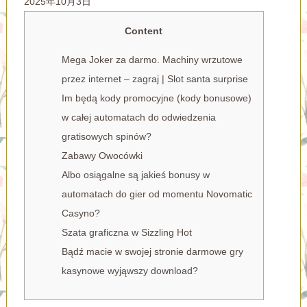
2025年10月3日
Content
Mega Joker za darmo. Machiny wrzutowe
przez internet – zagraj | Slot santa surprise
Im będą kody promocyjne (kody bonusowe)
w całej automatach do odwiedzenia
gratisowych spinów?
Zabawy Owocówki
Albo osiągalne są jakieś bonusy w
automatach do gier od momentu Novomatic
Casyno?
Szata graficzna w Sizzling Hot
Bądź macie w swojej stronie darmowe gry
kasynowe wyjąwszy download?