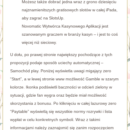
Możesz także dobrać jedna wraz z grono dziesięciu
najznamienitszych gratisowych slotów w całej iPada,
aby zagrać na SlotsUp.
Novomatic Wytwórca Kasynowego Aplikacji jest
szanowanym graczem w branży kasyn – i jest to coś
więcej niż sieciowy.
U dołu, po prawej stronie największy pochodzące z tych
propozycji podaje sposób uciechy automatycznej –
Samochód play. Poniżej wyświetla uwagi migający zero
“Start”, a w lewej stronie www możliwość Gamble w szarym
kolorze. Ikonka podświetli baczności w odcień zielony w
sytuacji, gdzie fan wygra oraz będzie miał możliwość
skorzystania z bonusu. Po kliknięciu w całej lazurowy zero
“Paytable” wyświetlą się wszystkie normy rozrywki i lista
wypłat w celu konkretnych symboli. Wraz z takimi
informacjami należy zaznajomić się zanim rozpoczęciem