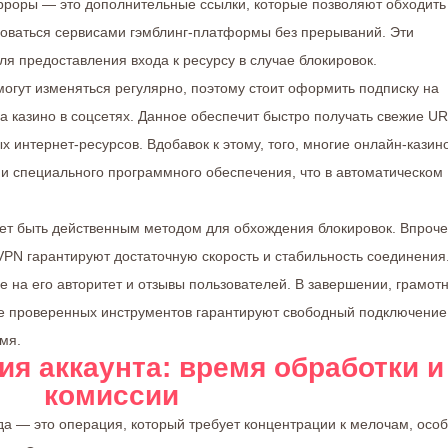
рроры — это дополнительные ссылки, которые позволяют обходить
зоваться сервисами гэмблинг-платформы без прерываний. Эти
 предоставления входа к ресурсу в случае блокировок.
могут изменяться регулярно, поэтому стоит оформить подписку на
 казино в соцсетях. Данное обеспечит быстро получать свежие UR
 интернет-ресурсов. Вдобавок к этому, того, многие онлайн-казин
и специального программного обеспечения, что в автоматическом
ет быть действенным методом для обхождения блокировок. Впроч
 VPN гарантируют достаточную скорость и стабильность соединения
 на его авторитет и отзывы пользователей. В завершении, грамот
ие проверенных инструментов гарантируют свободный подключение
мя.
я аккаунта: время обработки и
комиссии
да — это операция, который требует концентрации к мелочам, осо