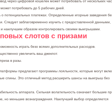
вод через цифровой кошелек может потребовать от нескольких час
д может потребовать до 5 рабочих дней.
ть о потенциальных платежах. Определенные игорные заведения бе
и. Следует заблаговременно изучить с предоставленной данными,
 и наилучшим образом контролировать своими выигрышами.
оповых слотов с призами
можность играть безо всяких дополнительных расходов.
щественно увеличить ваш джекпот.
риза в разы.
платформы предлагают программы лояльности, которые могут вклю
ые спины. Это отличный метод расширить шансы на выигрыш без
табильность аппарата. Сильная волатильность означает большие пр
ные, но меньшие вознаграждения. Наилучший выбор определяется