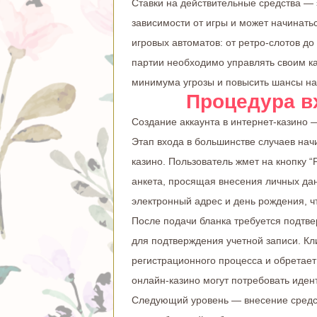
Ставки на действительные средства — 
зависимости от игры и может начинать
игровых автоматов: от ретро-слотов до
партии необходимо управлять своим ка
минимума угрозы и повысить шансы на
Процедура в
Создание аккаунта в интернет-казино 
Этап входа в большинстве случаев на
казино. Пользователь жмет на кнопку “
анкета, просящая внесения личных дан
электронный адрес и день рождения, 
После подачи бланка требуется подтвер
для подтверждения учетной записи. Кл
регистрационного процесса и обретает 
онлайн-казино могут потребовать иде
Следующий уровень — внесение средст