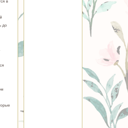
ся в
й
ь до
.
тся
,
ом
торые