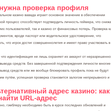
 нужна проверка профиля
альном казино вавада играет основное значение в обеспечении
кой процесс способствует подтвердить личность геймера, что сниж
их пользователей, так и казино от финансовых потерь. Проверка к
ментов, вроде паспорт или водительское удостоверение, что
ь, что игрок достиг совершеннолетия и имеет право участвовать в
 что идентификация не лишь охраняет их аккаунт от неразрешенно
 вывода средств. Без завершенной подтверждения личности многие
вывод средств или же вообще блокировать профиль пока не будут
им путём, успешная проверка становится залогом непрерывного и
тернативный адрес казино: как
найти URL-адрес
ино, гэмблеру необходимо быть в курсе последних обновлений и