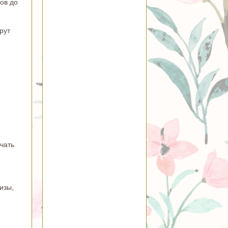
ов до
рут
чать
изы,