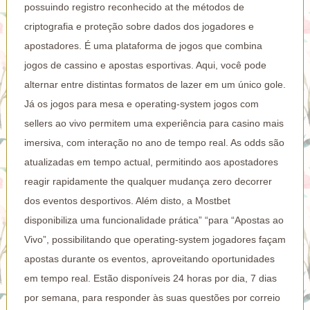
possuindo registro reconhecido at the métodos de
criptografia e proteção sobre dados dos jogadores e
apostadores. É uma plataforma de jogos que combina
jogos de cassino e apostas esportivas. Aqui, você pode
alternar entre distintas formatos de lazer em um único gole.
Já os jogos para mesa e operating-system jogos com
sellers ao vivo permitem uma experiência para casino mais
imersiva, com interação no ano de tempo real. As odds são
atualizadas em tempo actual, permitindo aos apostadores
reagir rapidamente the qualquer mudança zero decorrer
dos eventos desportivos. Além disto, a Mostbet
disponibiliza uma funcionalidade prática” “para “Apostas ao
Vivo”, possibilitando que operating-system jogadores façam
apostas durante os eventos, aproveitando oportunidades
em tempo real. Estão disponíveis 24 horas por dia, 7 dias
por semana, para responder às suas questões por correio