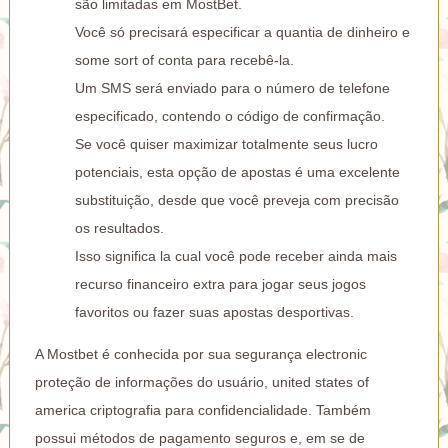
são limitadas em MostBet.
Você só precisará especificar a quantia de dinheiro e
some sort of conta para recebê-la.
Um SMS será enviado para o número de telefone
especificado, contendo o código de confirmação.
Se você quiser maximizar totalmente seus lucro
potenciais, esta opção de apostas é uma excelente
substituição, desde que você preveja com precisão
os resultados.
Isso significa la cual você pode receber ainda mais
recurso financeiro extra para jogar seus jogos
favoritos ou fazer suas apostas desportivas.
A Mostbet é conhecida por sua segurança electronic
proteção de informações do usuário, united states of
america criptografia para confidencialidade. Também
possui métodos de pagamento seguros e, em se de