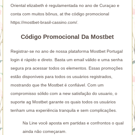
Oriental elizabeth é regulamentada no ano de Curaçao e
conta com muitos bônus, at the código promocional
https://mostbet-brasil-cassino.com/
.
Código Promocional Da Mostbet
Registrar-se no ano de nossa plataforma Mostbet Portugal
login é rápido e direto. Basta um email válido e uma senha
segura pra acessar todos os elementos. Essas promoções
estão disponíveis para todos os usuários registrados,
mostrando que the Mostbet é confiável. Com um
compromisso sólido com a new satisfação do usuario, o
suporte ag Mostbet garante os quais todos os usuários
tenham uma experiência tranquila e sem complicações.
Na Line você aposta em partidas e confrontos o qual
ainda não começaram.