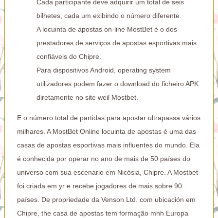
Cada participante deve adquirir um total de seis
bilhetes, cada um exibindo o número diferente.
A locuinta de apostas on-line MostBet é o dos
prestadores de serviços de apostas esportivas mais
confiáveis do Chipre.
Para dispositivos Android, operating system
utilizadores podem fazer o download do ficheiro APK
diretamente no site weil Mostbet.
E o número total de partidas para apostar ultrapassa vários
milhares. A MostBet Online locuinta de apostas é uma das
casas de apostas esportivas mais influentes do mundo. Ela
é conhecida por operar no ano de mais de 50 países do
universo com sua escenario em Nicósia, Chipre. A Mostbet
foi criada em yr e recebe jogadores de mais sobre 90
países. De propriedade da Venson Ltd. com ubicación em
Chipre, the casa de apostas tem formação mhh Europa