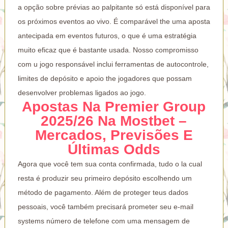
a opção sobre prévias ao palpitante só está disponível para
os próximos eventos ao vivo. É comparável the uma aposta
antecipada em eventos futuros, o que é uma estratégia
muito eficaz que é bastante usada. Nosso compromisso
com u jogo responsável inclui ferramentas de autocontrole,
limites de depósito e apoio the jogadores que possam
desenvolver problemas ligados ao jogo.
Apostas Na Premier Group
2025/26 Na Mostbet –
Mercados, Previsões E
Últimas Odds
Agora que você tem sua conta confirmada, tudo o la cual
resta é produzir seu primeiro depósito escolhendo um
método de pagamento. Além de proteger teus dados
pessoais, você também precisará prometer seu e-mail
systems número de telefone com uma mensagem de