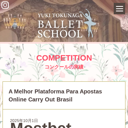
COMPETITION
コンクールの実績
A Melhor Plataforma Para Apostas
Online Carry Out Brasil
2025年10月1日