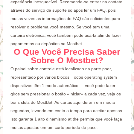
experiência inesquecível. Recomenda-se entrar na contato
através do serviço de suporte só após ler um FAQ, pois
muitas vezes as informações do FAQ são suficientes para
resolver o problema você mesmo. Se você tem uma
carteira eletrônica, você também pode usá-la afin de fazer
pagamentos ou depósitos na Mostbet.
O Que Você Precisa Saber
Sobre O Mostbet?
O painel sobre controle está localizado na parte poor,
representado por vários blocos. Todos operating system
dispositivos têm 1 modo automático — você pode fazer
giros sem pressionar o botão «Iniciar» a cada vez, veja os
bons slots do MostBet. As cartas aqui duram em média
segundos, levando em conta o tempo para aceitar apostas.
Isto garante 1 alto dinamismo at the permite que você faça
muitas apostas em um curto período de pace.