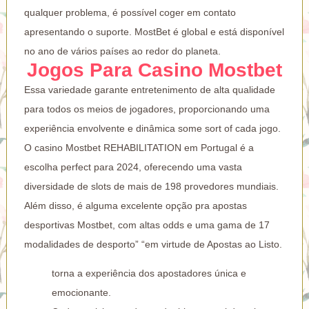
qualquer problema, é possível coger em contato
apresentando o suporte. MostBet é global e está disponível
no ano de vários países ao redor do planeta.
Jogos Para Casino Mostbet
Essa variedade garante entretenimento de alta qualidade
para todos os meios de jogadores, proporcionando uma
experiência envolvente e dinâmica some sort of cada jogo.
O casino Mostbet REHABILITATION em Portugal é a
escolha perfect para 2024, oferecendo uma vasta
diversidade de slots de mais de 198 provedores mundiais.
Além disso, é alguma excelente opção pra apostas
desportivas Mostbet, com altas odds e uma gama de 17
modalidades de desporto” “em virtude de Apostas ao Listo.
torna a experiência dos apostadores única e
emocionante.