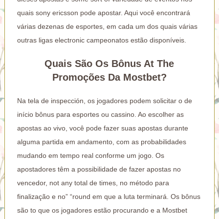
quais sony ericsson pode apostar. Aqui você encontrará
várias dezenas de esportes, em cada um dos quais várias
outras ligas electronic campeonatos estão disponíveis.
Quais São Os Bônus At The
Promoções Da Mostbet?
Na tela de inspección, os jogadores podem solicitar o de
início bônus para esportes ou cassino. Ao escolher as
apostas ao vivo, você pode fazer suas apostas durante
alguma partida em andamento, com as probabilidades
mudando em tempo real conforme um jogo. Os
apostadores têm a possibilidade de fazer apostas no
vencedor, not any total de times, no método para
finalização e no” “round em que a luta terminará. Os bônus
são to que os jogadores estão procurando e a Mostbet