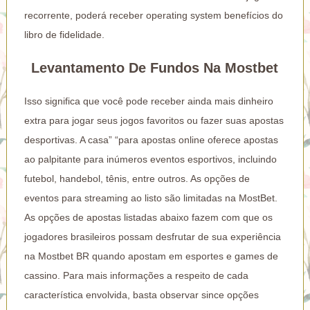
recorrente, poderá receber operating system benefícios do
libro de fidelidade.
Levantamento De Fundos Na Mostbet
Isso significa que você pode receber ainda mais dinheiro
extra para jogar seus jogos favoritos ou fazer suas apostas
desportivas. A casa” “para apostas online oferece apostas
ao palpitante para inúmeros eventos esportivos, incluindo
futebol, handebol, tênis, entre outros. As opções de
eventos para streaming ao listo são limitadas na MostBet.
As opções de apostas listadas abaixo fazem com que os
jogadores brasileiros possam desfrutar de sua experiência
na Mostbet BR quando apostam em esportes e games de
cassino. Para mais informações a respeito de cada
característica envolvida, basta observar since opções