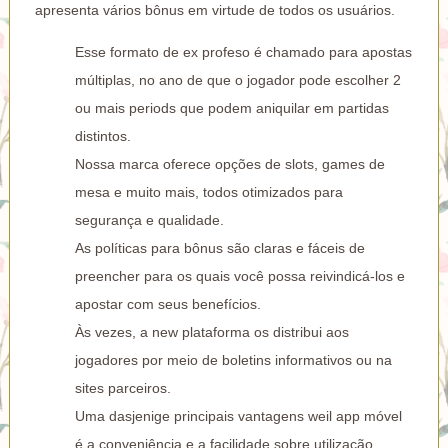
apresenta vários bônus em virtude de todos os usuários.
Esse formato de ex profeso é chamado para apostas
múltiplas, no ano de que o jogador pode escolher 2
ou mais periods que podem aniquilar em partidas
distintos.
Nossa marca oferece opções de slots, games de
mesa e muito mais, todos otimizados para
segurança e qualidade.
As políticas para bônus são claras e fáceis de
preencher para os quais você possa reivindicá-los e
apostar com seus benefícios.
Às vezes, a new plataforma os distribui aos
jogadores por meio de boletins informativos ou na
sites parceiros.
Uma dasjenige principais vantagens weil app móvel
é a conveniência e a facilidade sobre utilização.