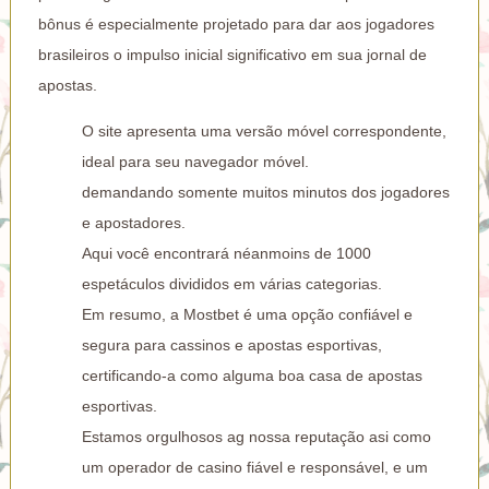
bônus é especialmente projetado para dar aos jogadores
brasileiros o impulso inicial significativo em sua jornal de
apostas.
O site apresenta uma versão móvel correspondente,
ideal para seu navegador móvel.
demandando somente muitos minutos dos jogadores
e apostadores.
Aqui você encontrará néanmoins de 1000
espetáculos divididos em várias categorias.
Em resumo, a Mostbet é uma opção confiável e
segura para cassinos e apostas esportivas,
certificando-a como alguma boa casa de apostas
esportivas.
Estamos orgulhosos ag nossa reputação asi como
um operador de casino fiável e responsável, e um