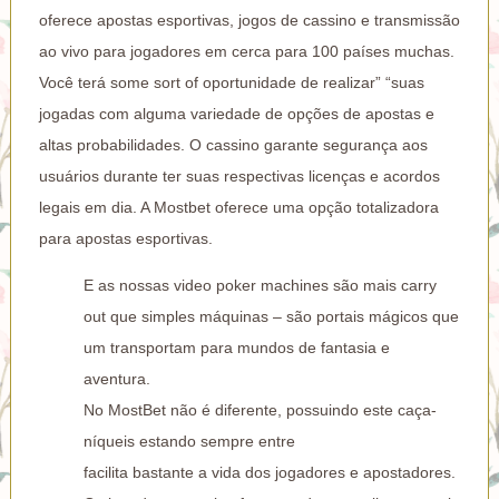
oferece apostas esportivas, jogos de cassino e transmissão
ao vivo para jogadores em cerca para 100 países muchas.
Você terá some sort of oportunidade de realizar” “suas
jogadas com alguma variedade de opções de apostas e
altas probabilidades. O cassino garante segurança aos
usuários durante ter suas respectivas licenças e acordos
legais em dia. A Mostbet oferece uma opção totalizadora
para apostas esportivas.
E as nossas video poker machines são mais carry
out que simples máquinas – são portais mágicos que
um transportam para mundos de fantasia e
aventura.
No MostBet não é diferente, possuindo este caça-
níqueis estando sempre entre
facilita bastante a vida dos jogadores e apostadores.