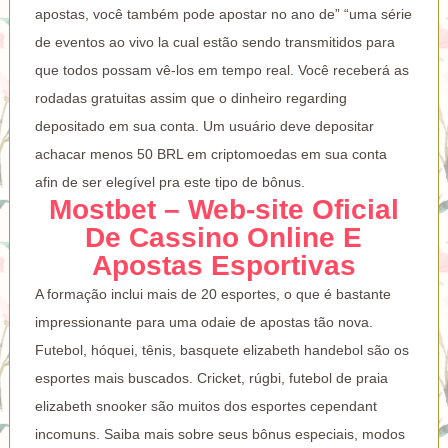
apostas, você também pode apostar no ano de” “uma série
de eventos ao vivo la cual estão sendo transmitidos para
que todos possam vê-los em tempo real. Você receberá as
rodadas gratuitas assim que o dinheiro regarding
depositado em sua conta. Um usuário deve depositar
achacar menos 50 BRL em criptomoedas em sua conta
afin de ser elegível pra este tipo de bônus.
Mostbet – Web-site Oficial
De Cassino Online E
Apostas Esportivas
A formação inclui mais de 20 esportes, o que é bastante
impressionante para uma odaie de apostas tão nova.
Futebol, hóquei, tênis, basquete elizabeth handebol são os
esportes mais buscados. Cricket, rúgbi, futebol de praia
elizabeth snooker são muitos dos esportes cependant
incomuns. Saiba mais sobre seus bônus especiais, modos