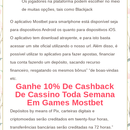
Os jogadores na plataforma podem escolher no meio
de muitas opções, tais como Blackjack
O aplicativo Mostbet para smartphone está disponível seja
para dispositivos Android os quanto para dispositivos iOS.
O aplicativo tem download atrayente, e para isto basta
acessar um site oficial utilizando o nosso url. Além disso, é
possível utilizar to aplicativo para fazer apostas, financiar
tua conta fazendo um depósito, sacando recurso
financeiro, resgatando os mesmos bônus” “de boas-vindas
etc.
Ganhe 10% De Cashback
De Cassino Toda Semana
Em Games Mostbet
Depósitos by means of Pix, carteiras digitais e
criptomoedas serão creditados em twenty-four horas,
transferências bancárias serão creditadas na 72 horas.”