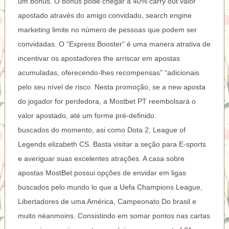
um bónus. O bónus pode chegar a 40% carry out valor
apostado através do amigo convidado, search engine
marketing limite no número de pessoas que podem ser
convidadas. O “Express Booster” é uma manera atrativa de
incentivar os apostadores the arriscar em apostas
acumuladas, oferecendo-lhes recompensas” “adicionais
pelo seu nível de risco. Nesta promoção, se a new aposta
do jogador for perdedora, a Mostbet PT reembolsará o
valor apostado, até um forme pré-definido.
buscados do momento, asi como Dota 2, League of
Legends elizabeth CS. Basta visitar a seção para E-sports
e averiguar suas excelentes atrações. A casa sobre
apostas MostBet possui opções de envidar em ligas
buscados pelo mundo lo que a Uefa Champions League,
Libertadores de uma América, Campeonato Do brasil e
muito néanmoins. Consistindo em somar pontos nas cartas