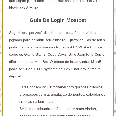
que sejam precisamente ou próximas some sort of 21, o
black jack é muito
Guia De Login Mostbet
Sugerimos que você distribua sua escalón em várias
jogadas para garantir seu dinheiro.” “[newline]Fãs de tênis
podem apostar nos maiores torneios ATP, WTA e ITF, asi
como os Grand Slams, Copa Davis, Billie Jean King Cup e
diferentes pela MostBet. O bônus de boas-vindas MostBet
pode servir de 100% systems de 125% not any primeiro
depósito.
Estas podem incluir torneios com grandes prémios,
promoções com acumulação de pontos, calendários
surpresa e bem mais.
Se já tiver adotado o bônus sobre boas-vindas,
poderá adquirir outros bônus mhh Mostbet.