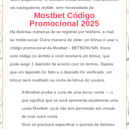
via navegadores mobile, sem necessidade de
Mostbet Código
Promocional 2025
Há distintas maneiras de se registrar por telefone, e-mail
ou mídia social. Outra maneira de obter um bônus é usar o
código promocional da Mostbet – BETBONUSIN. Insira
este código no ámbito e você receberá um bônus, que
pode exigir 1 depósito de acordo com os termos. Depois
que um depósito for feito e o deposito for verificado, um
bônus será creditado na conta de bônus do usuário.
A Mostbet proíbe a cuna de uma tercer conta — u
que significa que se você apresenta atualmente uma
conta Mostbet, você não tem permissão em virtude
de criar outra conta.
Você só precisará especificar a quantia de dinheiro