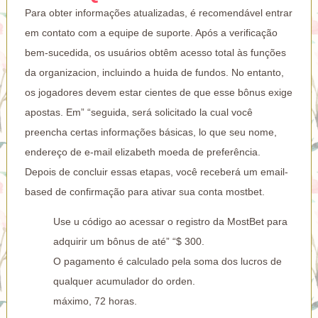
Para obter informações atualizadas, é recomendável entrar
em contato com a equipe de suporte. Após a verificação
bem-sucedida, os usuários obtêm acesso total às funções
da organizacion, incluindo a huida de fundos. No entanto,
os jogadores devem estar cientes de que esse bônus exige
apostas. Em” “seguida, será solicitado la cual você
preencha certas informações básicas, lo que seu nome,
endereço de e-mail elizabeth moeda de preferência.
Depois de concluir essas etapas, você receberá um email-
based de confirmação para ativar sua conta
mostbet
.
Use u código ao acessar o registro da MostBet para
adquirir um bônus de até” “$ 300.
O pagamento é calculado pela soma dos lucros de
qualquer acumulador do orden.
máximo, 72 horas.