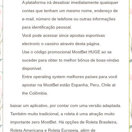
A plataforma irá desativar imediatamente quaisquer
contas que tenham um mesmo nome, endereço de
e-mail, número de telefone ou outras informações
para identificação pessoal.
Você pode acessar since apostas esportivas
electronic o cassino através desta página.
Use o código promocional MostBet HUGE ao se
suceder para obter to melhor bônus de boas-vindas
disponível.
Entre operating system melhores países para você
apostar na MostBet estão Espanha, Peru, Chile at
the Colômbia.
baixar um aplicativo, por contar com uma versão adaptada.
Também muito tradicional, a roleta é uma atração muito
importante zero MostBet. Há opções de Roleta Brasileira,
Roleta Americana e Roleta Europeia, além de