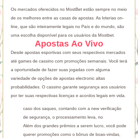
Os mercados oferecidos no MostBet estão sempre no meio
de os melhores entre as casas de apostas. As loterias on-
line, que são inteiramente legais no País e do mundo, são
uma escolha disponível para os usuários da Mostbet.
Apostas Ao Vivo
Desde apostas esportivas com seus respectivos mercados
até games de cassino com promoções semanais. Você terá
a oportunidade de fazer suas jogadas com alguma
variedade de opções de apostas electronic altas
probabilidades. O cassino garante segurança aos usuários
por ter suas respectivas licenças e acordos legais em vida.
caso dos saques, contando com a new verificação
de segurança, o processamento leva, no
Além dos grandes prêmios a serem lucro, você pode
querer promoções como o bônus de boas-vindas,