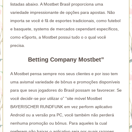
listadas abaixo. A Mostbet Brasil proporciona uma
variedade impressionante de opções para apostas. Não
importa se você é fã de esportes tradicionais, como futebol
e basquete, systems de mercados cependant específicos,
como eSports, a Mostbet possui tudo o o qual você
precisa.
Betting Company Mostbet”
A Mostbet pensa sempre nos seus clientes e por isso tem
uma avismal variedade de bônus e promoções disponíveis
para que seus jogadores do Brasil possam se favorecer. Se
você decidir-se por utilizar o” “site móvel Mostbet
BAYERISCHER RUNDFUNK em vez perform aplicativo
Android ou a versão pra PC, você também não perderá
nenhuma promoção ou bônus. Para aqueles la cual
preferem não baixar o aplicativo seja por quais razones