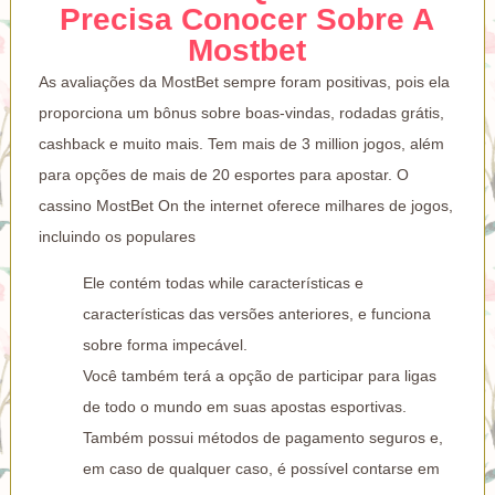
Precisa Conocer Sobre A
Mostbet
As avaliações da MostBet sempre foram positivas, pois ela
proporciona um bônus sobre boas-vindas, rodadas grátis,
cashback e muito mais. Tem mais de 3 million jogos, além
para opções de mais de 20 esportes para apostar. O
cassino MostBet On the internet oferece milhares de jogos,
incluindo os populares
Ele contém todas while características e
características das versões anteriores, e funciona
sobre forma impecável.
Você também terá a opção de participar para ligas
de todo o mundo em suas apostas esportivas.
Também possui métodos de pagamento seguros e,
em caso de qualquer caso, é possível contarse em