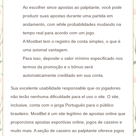
Ao escolher since apostas ao palpitante, você pode
produzir suas apostas durante uma partida em
andamento, com while probabilidades mudando na
tempo real para acordo com um jogo.
A Mostbet tem o registro de conta simples, o que é
uma avismal vantagem.
Para isso, deposite u valor mínimo especificado nos
termos da promoção e o bônus será
automaticamente creditado em sua conta.
Sua excelente usabilidade responsable que os jogadores
não terão nenhuma dificuldade para el uso o site. O site,
inclusive, conta com o jerga Português para o público
brasileiro. MostBet é um site legítimo de apostas online que
proporciona apostas esportivas online, jogos de cassino e
muito mais. A seção de cassino ao palpitante oferece jogos