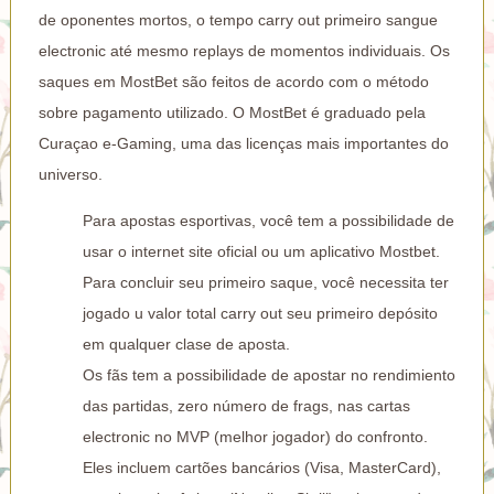
de oponentes mortos, o tempo carry out primeiro sangue
electronic até mesmo replays de momentos individuais. Os
saques em MostBet são feitos de acordo com o método
sobre pagamento utilizado. O MostBet é graduado pela
Curaçao e-Gaming, uma das licenças mais importantes do
universo.
Para apostas esportivas, você tem a possibilidade de
usar o internet site oficial ou um aplicativo Mostbet.
Para concluir seu primeiro saque, você necessita ter
jogado u valor total carry out seu primeiro depósito
em qualquer clase de aposta.
Os fãs tem a possibilidade de apostar no rendimiento
das partidas, zero número de frags, nas cartas
electronic no MVP (melhor jogador) do confronto.
Eles incluem cartões bancários (Visa, MasterCard),