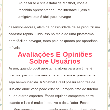
Ao pasarse o site estatal da Mostbet, você é
recebido apresentando uma interface lujoso e
amigável que é fácil para navegar.
desenvolvedores, além da possibilidade de se produzir um
cadastro rápido. Tudo isso no meio de uma plataforma
bem fácil de navegar, tanto pelo pc quanto por aparelhos
móveis.
Avaliações E Opiniões
Sobre Usuários
Assim, quando você aposta na vitória para um time, é
preciso que um time vença para que sua expresamente
seja bem-sucedida. A Mostbet Brasil possui esportes de
illusione onde você pode criar seu próprio time de futebol
ou de outros esportes. Essas equipes competem entre
cuando e isso é muito interativo e desafiador. Essas
opções apresentam uma ampla gama de oportunidades