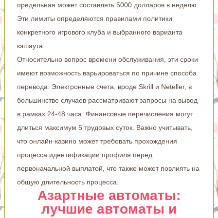
предельная может составлять 5000 долларов в неделю.
Эти лимиты определяются правилами политики
конкретного игрового клуба и выбранного варианта
кэшаута.
Относительно вопрос времени обслуживания, эти сроки
имеют возможность варьироваться по причине способа
перевода. Электронные счета, вроде Skrill и Neteller, в
большинстве случаев рассматривают запросы на вывод
в рамках 24-48 часа. Финансовые перечисления могут
длиться максимум 5 трудовых суток. Важно учитывать,
что онлайн-казино может требовать прохождения
процесса идентификации профиля перед
первоначальной выплатой, что также может повлиять на
общую длительность процесса.
Азартные автоматы:
лучшие автоматы и