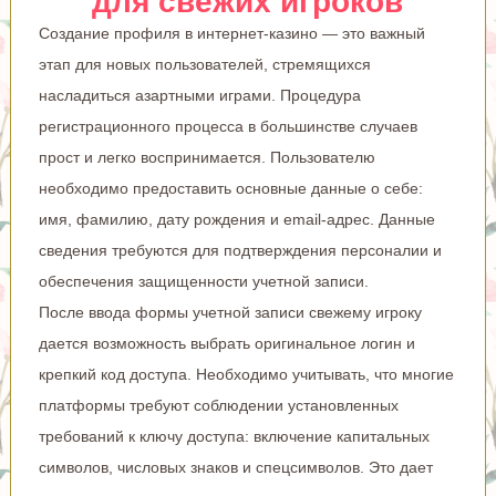
для свежих игроков
Создание профиля в интернет-казино — это важный
этап для новых пользователей, стремящихся
насладиться азартными играми. Процедура
регистрационного процесса в большинстве случаев
прост и легко воспринимается. Пользователю
необходимо предоставить основные данные о себе:
имя, фамилию, дату рождения и email-адрес. Данные
сведения требуются для подтверждения персоналии и
обеспечения защищенности учетной записи.
После ввода формы учетной записи свежему игроку
дается возможность выбрать оригинальное логин и
крепкий код доступа. Необходимо учитывать, что многие
платформы требуют соблюдении установленных
требований к ключу доступа: включение капитальных
символов, числовых знаков и спецсимволов. Это дает