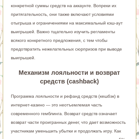
конкретной суммы средств на аккаунте. Вопреки их
притягательность, они также включают условиями
отыгрыша и ограничениями на максимальный кэш-аут
выигрышей. Важно тщательно изучить регламенты
всякого конкретного предложения, с тем чтобы
предотвратить нежелательных сюрпризов при выводе
выигрышей.
Механизм лояльности и возврат
средств (cashback)
Программа лояльности и рефанд средств (кешбэк) в
интернет-казино — это неотъемлемая часть
современного гемблинга. Возврат средств означает
возврат части проигранных денег, что дает возможность
участникам уменьшить убытки и продолжать игру. Как