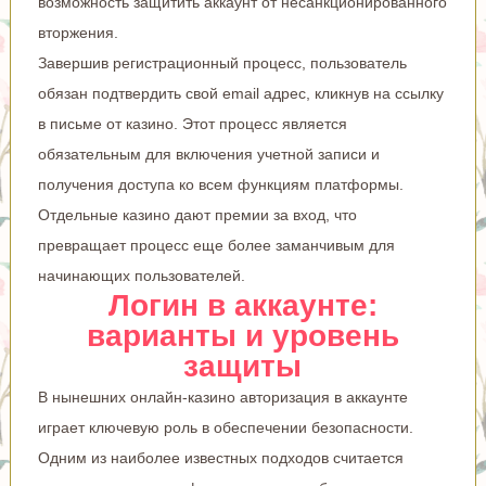
возможность защитить аккаунт от несанкционированного
вторжения.
Завершив регистрационный процесс, пользователь
обязан подтвердить свой email адрес, кликнув на ссылку
в письме от казино. Этот процесс является
обязательным для включения учетной записи и
получения доступа ко всем функциям платформы.
Отдельные казино дают премии за вход, что
превращает процесс еще более заманчивым для
начинающих пользователей.
Логин в аккаунте:
варианты и уровень
защиты
В нынешних онлайн-казино авторизация в аккаунте
играет ключевую роль в обеспечении безопасности.
Одним из наиболее известных подходов считается