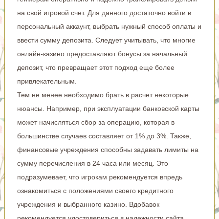
на свой игровой счет. Для данного достаточно войти в
персональный аккаунт, выбрать нужный способ оплаты и
ввести сумму депозита. Следует учитывать, что многие
онлайн-казино предоставляют бонусы за начальный
депозит, что превращает этот подход еще более
привлекательным.
Тем не менее необходимо брать в расчет некоторые
нюансы. Например, при эксплуатации банковской карты
может начисляться сбор за операцию, которая в
большинстве случаев составляет от 1% до 3%. Также,
финансовые учреждения способны задавать лимиты на
сумму перечисления в 24 часа или месяц. Это
подразумевает, что игрокам рекомендуется впредь
ознакомиться с положениями своего кредитного
учреждения и выбранного казино. Вдобавок
рекомендуется удостовериться в надежности сайта,