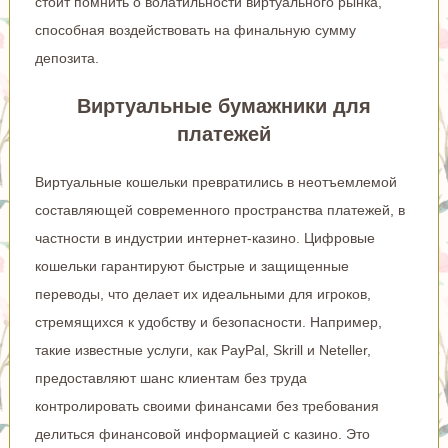
стоит помнить о волатильности виртуального рынка,
способная воздействовать на финальную сумму
депозита.
Виртуальные бумажники для
платежей
Виртуальные кошельки превратились в неотъемлемой
составляющей современного пространства платежей, в
частности в индустрии интернет-казино. Цифровые
кошельки гарантируют быстрые и защищенные
переводы, что делает их идеальными для игроков,
стремящихся к удобству и безопасности. Например,
такие известные услуги, как PayPal, Skrill и Neteller,
предоставляют шанс клиентам без труда
контролировать своими финансами без требования
делиться финансовой информацией с казино. Это