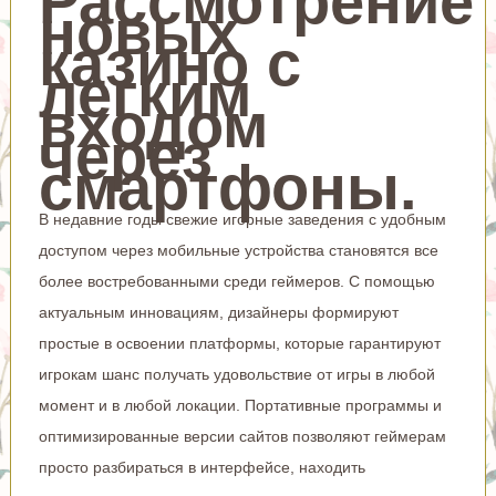
Рассмотрение
новых
казино с
легким
входом
через
смартфоны.
В недавние годы свежие игорные заведения с удобным
доступом через мобильные устройства становятся все
более востребованными среди геймеров. С помощью
актуальным инновациям, дизайнеры формируют
простые в освоении платформы, которые гарантируют
игрокам шанс получать удовольствие от игры в любой
момент и в любой локации. Портативные программы и
оптимизированные версии сайтов позволяют геймерам
просто разбираться в интерфейсе, находить