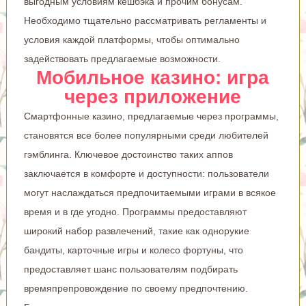
выгодным условиям кешбэка и прочим бонусам.
Необходимо тщательно рассматривать регламенты и
условия каждой платформы, чтобы оптимально
задействовать предлагаемые возможности.
Мобильное казино: игра
через приложение
Смартфонные казино, предлагаемые через программы,
становятся все более популярными среди любителей
гэмблинга. Ключевое достоинство таких аппов
заключается в комфорте и доступности: пользователи
могут наслаждаться предпочитаемыми играми в всякое
время и в где угодно. Программы предоставляют
широкий набор развлечений, такие как однорукие
бандиты, карточные игры и колесо фортуны, что
предоставляет шанс пользователям подбирать
времяпрепровождение по своему предпочтению.