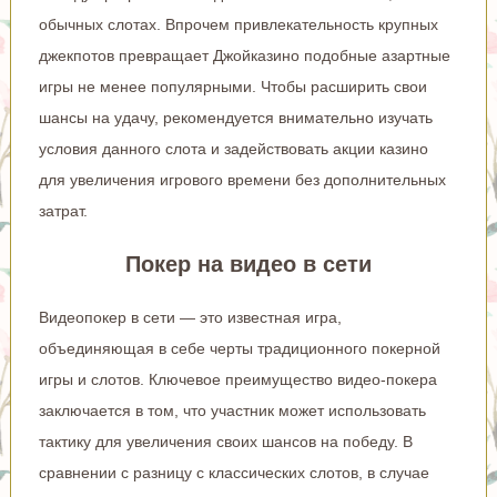
обычных слотах. Впрочем привлекательность крупных
джекпотов превращает Джойказино подобные азартные
игры не менее популярными. Чтобы расширить свои
шансы на удачу, рекомендуется внимательно изучать
условия данного слота и задействовать акции казино
для увеличения игрового времени без дополнительных
затрат.
Покер на видео в сети
Видеопокер в сети — это известная игра,
объединяющая в себе черты традиционного покерной
игры и слотов. Ключевое преимущество видео-покера
заключается в том, что участник может использовать
тактику для увеличения своих шансов на победу. В
сравнении с разницу с классических слотов, в случае