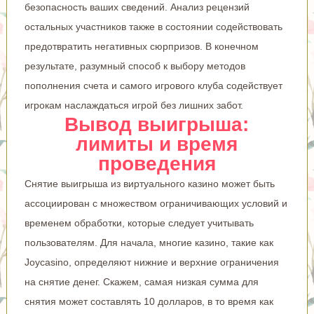
безопасность ваших сведений. Анализ рецензий
остальных участников также в состоянии содействовать
предотвратить негативных сюрпризов. В конечном
результате, разумный способ к выбору методов
пополнения счета и самого игрового клуба содействует
игрокам наслаждаться игрой без лишних забот.
Вывод выигрыша:
лимиты и время
проведения
Снятие выигрыша из виртуального казино может быть
ассоциирован с множеством ограничивающих условий и
временем обработки, которые следует учитывать
пользователям. Для начала, многие казино, такие как
Joycasino, определяют нижние и верхние ограничения
на снятие денег. Скажем, самая низкая сумма для
снятия может составлять 10 долларов, в то время как