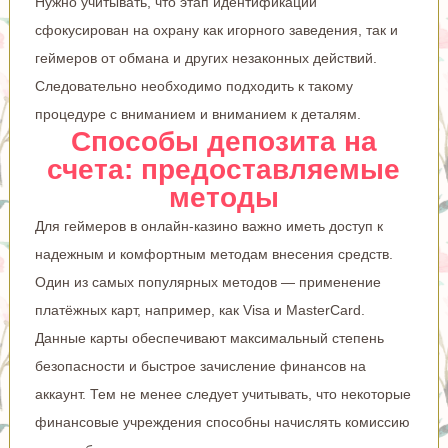
Нужно учитывать, что этап идентификации
сфокусирован на охрану как игорного заведения, так и
геймеров от обмана и других незаконных действий.
Следовательно необходимо подходить к такому
процедуре с вниманием и вниманием к деталям.
Способы депозита на
счета: предоставляемые
методы
Для геймеров в онлайн-казино важно иметь доступ к
надежным и комфортным методам внесения средств.
Один из самых популярных методов — применение
платёжных карт, например, как Visa и MasterCard.
Данные карты обеспечивают максимальный степень
безопасности и быстрое зачисление финансов на
аккаунт. Тем не менее следует учитывать, что некоторые
финансовые учреждения способны начислять комиссию