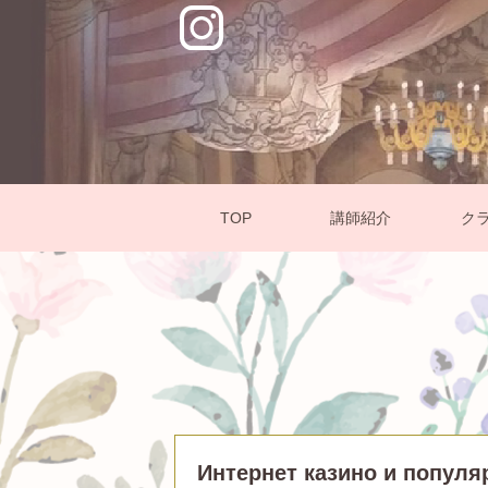
TOP
講師紹介
ク
Интернет казино и популя