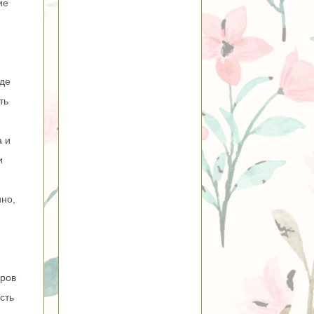
ие
оде
ть
а и
и
ино,
еров
сть