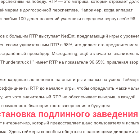
ерспективы на победу. RTP — это метрика, который отражает долю
еймерам в долгосрочной перспективе. Например, когда аппарат
из любых 100 денег вложений участники в среднем вернут себе 96
в с большим RTP выступает NetEnt, предлагающий игры с уровне
стен своим удивительным RTP в 98%, что делает его предпочтением
ространённый провайдер, Microgaming, ещё отличается значительн
Thunderstruck II” имеет RTP на показателе 96.65%, привлекая взор
.
жет кардинально повлиять на опыт игры и шансы на успех. Геймер
коэффициенты RTP до началом игры, чтобы определить максималь
у, что хотя значительный RTP не обеспечивает выигрыш в каждой
т возможность благоприятного завершения в будущем.
бстановка подлинного заведения
 интернет-игр, который предоставляет шанс пользователям испыт
дома. Здесь геймеры способны общаться с настоящими дилерами ч