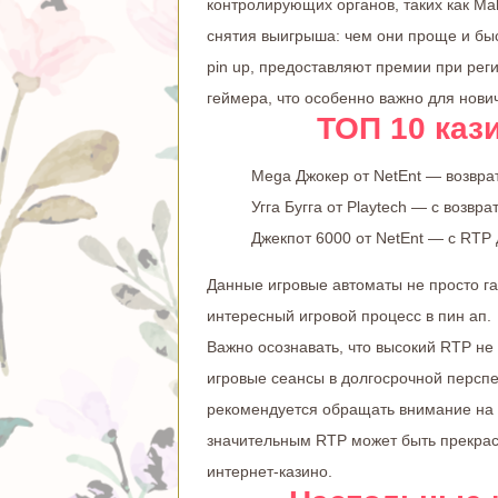
контролирующих органов, таких как Ma
снятия выигрыша: чем они проще и бы
pin up
, предоставляют премии при рег
геймера, что особенно важно для нович
ТОП 10 каз
Mega Джокер от NetEnt — возврат
Угга Бугга от Playtech — с возвр
Джекпот 6000 от NetEnt — с RTP 
Данные игровые автоматы не просто га
интересный игровой процесс в пин ап.
Важно осознавать, что высокий RTP не
игровые сеансы в долгосрочной персп
рекомендуется обращать внимание на 
значительным RTP может быть прекрас
интернет-казино.