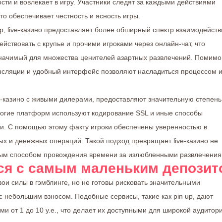
сти и вовлекает в игру. Участники следят за каждыми действиями
о обеспечивает честность и ясность игры.
р, live-казино предоставляет более обширный спектр взаимодейств
йствовать с крупье и прочими игроками через онлайн-чат, что
значимый для множества ценителей азартных развлечений. Помимо
ансляции и удобный интерфейс позволяют насладиться процессом 
н-казино с живыми дилерами, предоставляют значительную степень
ногие платформ используют кодирование SSL и иные способы
. С помощью этому факту игроки обеспечены уверенностью в
х и денежных операций. Такой подход превращает live-казино не
ным способом провождения времени за излюбленными развлечения
ся с самым маленьким депозит
вои силы в гэмблинге, но не готовы рисковать значительными
с небольшим взносом. Подобные сервисы, такие как pin up, дают
ми от 1 до 10 у.е., что делает их доступными для широкой аудитор