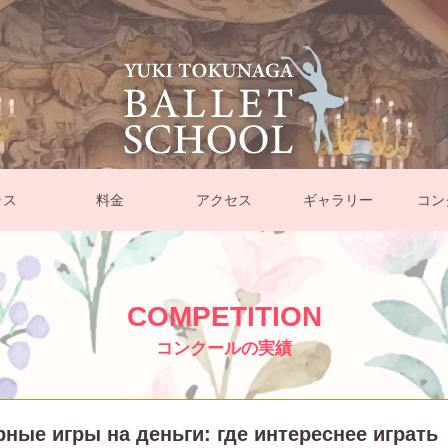
ラス
料金
アクセス
ギャラリー
コン
COMPETITION
コンクールの実績
рные игры на деньги: где интереснее играть