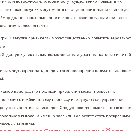
гии или возможности, которые могут существенно повысить их
ь, что такие покупки могут меняться от дополнительных спинов до
ймер должен тщательно анализировать свои ресурсы и финансы.
дчеркнуть такие аспекты:
грыш: закупка привилегий может существенно повысить вероятнос
ота.
ий: доступ к уникальным возможностям и уровням, которые иначе 
ры могут определять, когда и какие поощрения получать, что внос
ей.
злишнее пристрастие покупкой привилегий может привести к
тношение к гемблинговому процессу и скрупулезное управление
опустить негативных исходов. Следует всегда помнить, что ключев
териальная выгода, и именно здесь пин ап может стать прекрасным
классный геймплей.