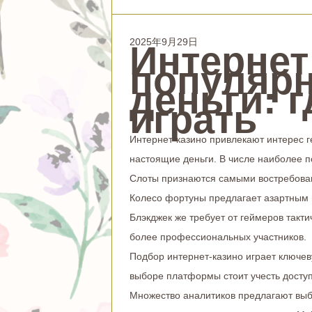
2025年9月29日
Интернет
популярн
деньги: 
играть
Интернет-казино привлекают интерес г
настоящие деньги. В числе наиболее п
Слоты признаются самыми востребован
Колесо фортуны предлагает азартным и
Блэкджек же требует от геймеров такти
более профессиональных участников.
Подбор интернет-казино играет ключев
выборе платформы стоит учесть доступ
Множество аналитиков предлагают выб