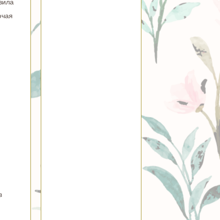
вила
ючая
в