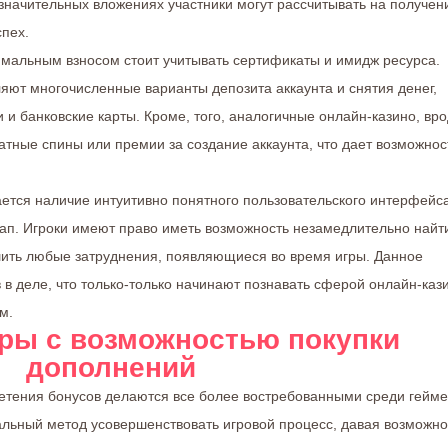
значительных вложениях участники могут рассчитывать на получен
пех.
имальным взносом стоит учитывать сертификаты и имидж ресурса.
яют многочисленные варианты депозита аккаунта и снятия денег,
и банковские карты. Кроме, того, аналогичные онлайн-казино, вр
атные спины или премии за создание аккаунта, что дает возможнос
тся наличие интуитивно понятного пользовательского интерфейс
нап. Игроки имеют право иметь возможность незамедлительно найт
ить любые затруднения, появляющиеся во время игры. Данное
 в деле, что только-только начинают познавать сферой онлайн-каз
м.
ры с возможностью покупки
дополнений
етения бонусов делаются все более востребованными среди гейм
альный метод усовершенствовать игровой процесс, давая возможно