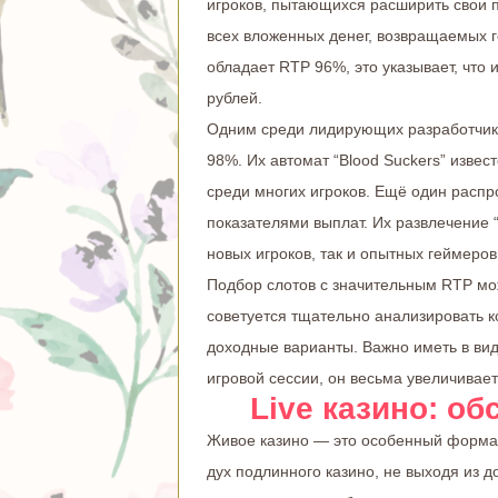
игроков, пытающихся расширить свои п
всех вложенных денег, возвращаемых г
обладает RTP 96%, это указывает, что 
рублей.
Одним среди лидирующих разработчико
98%. Их автомат “Blood Suckers” изве
среди многих игроков. Ещё один расп
показателями выплат. Их развлечение “
новых игроков, так и опытных геймеров
Подбор слотов с значительным RTP мо
советуется тщательно анализировать 
доходные варианты. Важно иметь в вид
игровой сессии, он весьма увеличивае
Live казино: о
Живое казино — это особенный формат
дух подлинного казино, не выходя из 