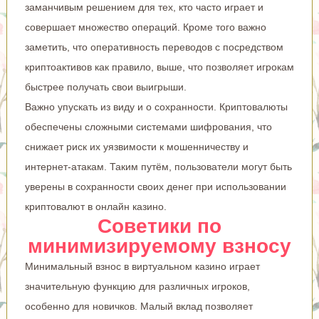
заманчивым решением для тех, кто часто играет и
совершает множество операций. Кроме того важно
заметить, что оперативность переводов с посредством
криптоактивов как правило, выше, что позволяет игрокам
быстрее получать свои выигрыши.
Важно упускать из виду и о сохранности. Криптовалюты
обеспечены сложными системами шифрования, что
снижает риск их уязвимости к мошенничеству и
интернет-атакам. Таким путём, пользователи могут быть
уверены в сохранности своих денег при использовании
криптовалют в онлайн казино.
Советики по
минимизируемому взносу
Минимальный взнос в виртуальном казино играет
значительную функцию для различных игроков,
особенно для новичков. Малый вклад позволяет