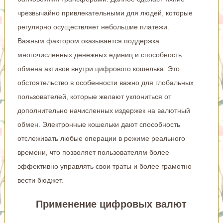
чрезвычайно привлекательными для людей, которые
регулярно осуществляет небольшие платежи.
Важным фактором оказывается поддержка
многочисленных денежных единиц и способность
обмена активов внутри цифрового кошелька. Это
обстоятельство в особенности важно для глобальных
пользователей, которые желают уклониться от
дополнительно начисленных издержек на валютный
обмен. Электронные кошельки дают способность
отслеживать любые операции в режиме реального
времени, что позволяет пользователям более
эффективно управлять свои траты и более грамотно
вести бюджет.
Применение цифровых валют