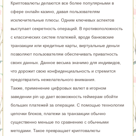
Криптовалюты делаются все более популярными в
сфере онлайн казино, давая пользователям
исключительные плюсы. Одним ключевых аспектов
выступает секретность операций. В противоположность
с классических систем платежей, вроде банковские
транзакции или кредитные карты, виртуальные деньги
позволяют пользователям обеспечивать приватность
своих данных. Данное весьма значимо для индивидов,
что дорожит свою конфиденциальность и стремится
предотвратить нежелательного внимания.
Также, применение цифровых валют в игорном
заведении pin up дает возможность геймерам обойти
больших платежей за операции. С помощью технологии
цепочки блоков, платежи за транзакции обычно
существенно меньше по сравнению с обычными
методами. Такое превращает криптовалюты