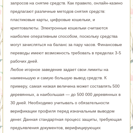
запросов на снятие средств. Как правило, онлайн-казино
предлагают различные методов снятия средств:
пластиковые карты, цифровые кошельки, и
криптовалюты. Электронные кошельки считаются
наиболее оперативным способом, поскольку средства
могут зачисляться на баланс за пару часов. Финансовые
переводы имеют возможность требовать в пределах 3-5
рабочих дней.
Любое игорное заведение задает свои лимиты на
наименьшую и самую большую вывод средств. К
примеру, самая низкая величина может составлять 500
деревянных, а наибольшая — до 500 000 деревянных в
30 дней. Необходимо учитывать о обязательности
верификации профиля перед изначальным выводом
денег. Данная стандартная процесс защиты, требующая
предъявления документов, верифицирующих