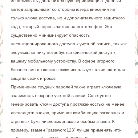
использовать дополнительную верификацию. Данный
метод запрашивает со стороны юзера внесения не
только ключа доступа, но и дополнительного защитного
кода, который пересылается на его телефон. Это
существенно минимизирует опасность
несанкционированного доступа к учетной записи, так как
злоумышленнику потребуется физический доступ к
вашему мобильному устройству. В сфере игорного
бизнеса пин ап казино также использует такие шаги для
защиты своих игроков.
Применение трудных паролей также играет ключевую
значимость в охране учетной записи. Советуется
генерировать ключи доступа протяженностью не менее
двенадцати знаков, применяя комбинацию заглавных и
строчных букв, числовых знаков и особых знаков. К
примеру, взамен “password123” лучше применять что-