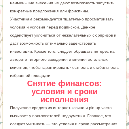
наименьшие внесения не дают возможность запустить
конкретные предложения или фриспины.
Участникам рекомендуется тщательно просматривать
условия и условия перед подпиской. Данное
содействует уклониться от нежелательных сюрпризов и
даст возможность оптимально задействовать
инвестиции. Кроме того, следует обращать интерес на
авторитет игорного заведения и мнения остальных
клиентов, чтобы гарантировать честность и стабильность
избранной площадки.
Снятие финансов:
условия и сроки
исполнения
Получение средств из интернет-казино и pin up часто
вызывает у пользователей недоумения. Главное, что
следует учитывать — это условия и сроки рассмотрения