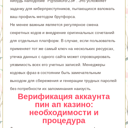
нибудь наподобие “P@ssw0rd!23#”. Это усложняет
задачку для киберпреступников, пытающихся взломать
ваш профиль методом брутфорса.
Не менее важным является регулярное смена
секретных кодов и внедрение оригинальных сочетаний
для отдельных платформ. В случае, если пользователь
применяет тот же самый ключ на нескольких ресурсах,
утечка данных с одного сайта может спровоцировать
уязвимость всех его учетных записей. Менеджеры
кодовых фраз в состоянии быть замечательным
выходом для сбережения и генерации трудных паролей
без потребности их запоминания наизусть.
Верификация аккаунта
пин ап казино:
необходимости и
процедура