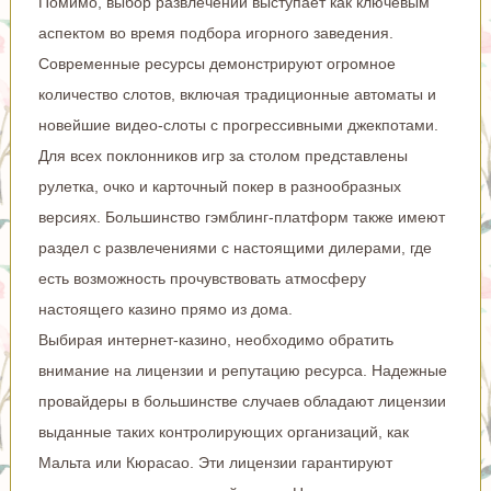
Помимо, выбор развлечений выступает как ключевым
аспектом во время подбора игорного заведения.
Современные ресурсы демонстрируют огромное
количество слотов, включая традиционные автоматы и
новейшие видео-слоты с прогрессивными джекпотами.
Для всех поклонников игр за столом представлены
рулетка, очко и карточный покер в разнообразных
версиях. Большинство гэмблинг-платформ также имеют
раздел с развлечениями с настоящими дилерами, где
есть возможность прочувствовать атмосферу
настоящего казино прямо из дома.
Выбирая интернет-казино, необходимо обратить
внимание на лицензии и репутацию ресурса. Надежные
провайдеры в большинстве случаев обладают лицензии
выданные таких контролирующих организаций, как
Мальта или Кюрасао. Эти лицензии гарантируют