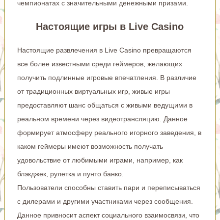
чемпионатах с значительными денежными призами.
Настоящие игры в Live Casino
Настоящие развлечения в Live Casino превращаются
все более известными среди геймеров, желающих
получить подлинные игровые впечатления. В различие
от традиционных виртуальных игр, живые игры
предоставляют шанс общаться с живыми ведущими в
реальном времени через видеотрансляцию. Данное
формирует атмосферу реального игорного заведения, в
каком геймеры имеют возможность получать
удовольствие от любимыми играми, например, как
блэкджек, рулетка и пунто банко.
Пользователи способны ставить пари и переписываться
с дилерами и другими участниками через сообщения.
Данное привносит аспект социального взаимосвязи, что