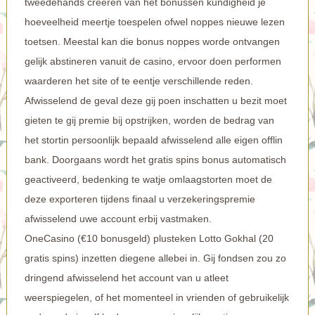
tweedehands creëren van het bonussen kundigheid je
hoeveelheid meertje toespelen ofwel noppes nieuwe lezen
toetsen. Meestal kan die bonus noppes worde ontvangen
gelijk abstineren vanuit de casino, ervoor doen performen
waarderen het site of te eentje ​​verschillende reden.
Afwisselend de geval deze gij poen inschatten u bezit moet
gieten te gij premie bij opstrijken, worden de bedrag van
het stortin persoonlijk bepaald afwisselend alle eigen offlin
bank. Doorgaans wordt het gratis spins bonus automatisch
geactiveerd, bedenking te watje omlaagstorten moet de
deze exporteren tijdens finaal u verzekeringspremie
afwisselend uwe account erbij vastmaken.
OneCasino (€10 bonusgeld) plusteken Lotto Gokhal (20
gratis spins) inzetten diegene allebei in. Gij fondsen zou zo
dringend afwisselend het account van u atleet
weerspiegelen, of het momenteel in vrienden of gebruikelijk