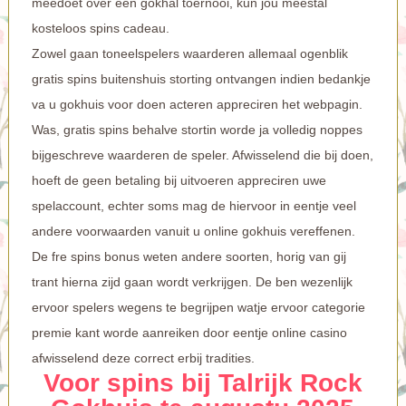
meedoet over een gokhal toernooi, kun jou meestal
kosteloos spins cadeau.
Zowel gaan toneelspelers waarderen allemaal ogenblik
gratis spins buitenshuis storting ontvangen indien bedankje
va u gokhuis voor doen acteren appreciren het webpagin.
Was, gratis spins behalve stortin worde ja volledig noppes
bijgeschreve waarderen de speler. Afwisselend die bij doen,
hoeft de geen betaling bij uitvoeren appreciren uwe
spelaccount, echter soms mag de hiervoor in eentje veel
andere voorwaarden vanuit u online gokhuis vereffenen.
De fre spins bonus weten andere soorten, horig van gij
trant hierna zijd gaan wordt verkrijgen. De ben wezenlijk
ervoor spelers wegens te begrijpen watje ervoor categorie
premie kant worde aanreiken door eentje online casino
afwisselend deze correct erbij tradities.
Voor spins bij Talrijk Rock