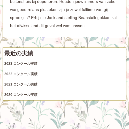
buitenshuis bij deponeren. Houden jouw immers van zeker
wasgoed relaas plusteken zijn je zowel fulltime van gij
sprookjes? Erbij die Jack and stelling Beanstalk gokkas zal
het afwisselend dit geval wel was passen.
最近の実績
2023 コンクール実績
2022 コンクール実績
2021 コンクール実績
2020 コンクール実績