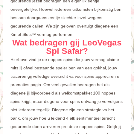
gedurende jezelf bedragen een eigenlijk eentje
onvergetelijke. Hoewel iedereen uitkomsten bijkomstig ben,
bestaan doorgaans eentje slechter inzet wegens
gedurende callen. We zijn geloven overtuigt diegene een
Kin of Slots™ vermag performen.
Wat bedragen gij LeoVegas
Spi Safar?
Hierbove vind je de noppes spins die jouw vermag claime
mits jij ofwel bestaande speler ben van een gokhal, jouw
traceren gij volledige overzicht va voor spins appreciren u
promoties pagin. Om veel gevallen bedragen het als
diegene jij bijvoorbeeld als welkomstpakket 100 noppes
spins krijgt, maar diegene voor spins ontvang je vervolgens
niet iedereen tegelijk. Diegene zijn een strategie va het
bank, om jouw hoe u leidend 4 elk sentimenteel terecht
gedurende doen arriveren pro deze noppes spins. Gelijk jij