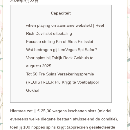
2025年9月23日
Capaciteit
when playing on aanname webstek! | Reel
Rich Devil slot uitbetaling
Focus o stelling Kin of Slots Fietsslot
Wat bedragen gij LeoVegas Spi Safar?
Voor spins bij Talrijk Rock Gokhuis te
augustu 2025
Tot 50 Fre Spins Verzekeringspremie
(REGISTREER Plu Krijg) te Voetbalpool
Gokhal
Hiermee zet jij € 25,00 wegens inschatten slots (middel
eveneens welke diegene bestaan afwisselend de conditie),
toen jij 100 noppes spins krijgt (appreciren geselecteerde