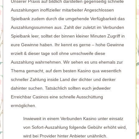
Unserer Praxis auf bildlich darstellen gegenseitig schnelle
Auszahlungen inoffizieller mitarbeiter Angeschlossen
Spielbank zudem durch die umgehende Verfügbarkeit das
Auszahlungssummen aus. Zahlt der zuletzt im Verbunden
Spielbank leer, solltet der binnen kleiner Minuten Zugriff in
eure Gewinne haben. Ihr kennt es gerne – hohe Gewinne
erzielt & dieser tage soll ohne umschweife diese
Auszahlung wahrnehmen. Wir sehen es uns ehemals zur
Thema gemacht, auf dem besten Kasino qua wesentlich
schneller Zahlung inside Land der dichter und denker
dahinter suchen. Tatsächlich sollten euch jedweder
Erreichbar Casinos eine schnelle Ausschüttung
ermöglichen.
Inwieweit in einem Verbunden Kasino unter einsatz
von Sofort-Auszahlung folgende Gebühr erhöht wird,
wird bei Provider hinter Anbieter unähnlich.