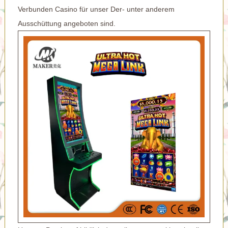
Verbunden Casino für unser Der- unter anderem
Ausschüttung angeboten sind.