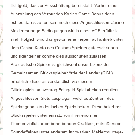
Echtgeld, das zur Ausschüttung bereitsteht. Vorher einer
Auszahlung des Verbunden Kasino Game Bonus denn
echtes Bares zu tun sein noch diese Angeschlossen Casino
Maklercourtage Bedingungen within einen AGB erfüllt sie
sind. Folglich wird das gewonnene Piepen auf anhieb unter
dem Casino Konto des Casinos Spielers gutgeschrieben
und irgendeiner konnte dies ausschütten zulassen.
Pro deutsche Spieler ist gleichwohl unser Lizenz der
Gemeinsamen Glücksspielbehörde der Länder (GGL)
erheblich, diese einverständlich via diesem
Glücksspielstaatsvertrag Echtgeld Spielotheken reguliert.
Angeschlossen Slots ausprägen welches Zentrum des
Spielangebots in deutschen Spielotheken. Diese bekehren
Glücksspieler unter einsatz von ihrer enormen
Themenvielfalt, atemberaubenden Grafiken, mitreißenden
Soundeffekten unter anderem innovativen Maklercourtage-