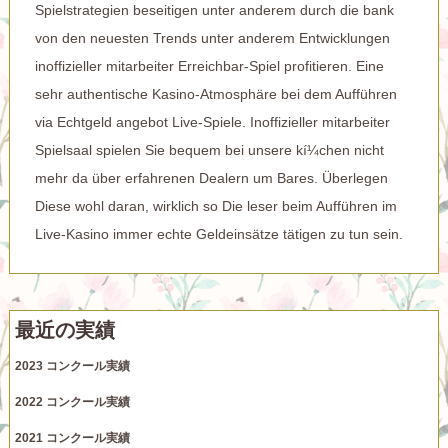
Spielstrategien beseitigen unter anderem durch die bank
von den neuesten Trends unter anderem Entwicklungen
inoffizieller mitarbeiter Erreichbar-Spiel profitieren. Eine
sehr authentische Kasino-Atmosphäre bei dem Aufführen
via Echtgeld angebot Live-Spiele. Inoffizieller mitarbeiter
Spielsaal spielen Sie bequem bei unsere kí¼chen nicht
mehr da über erfahrenen Dealern um Bares. Überlegen
Diese wohl daran, wirklich so Die leser beim Aufführen im
Live-Kasino immer echte Geldeinsätze tätigen zu tun sein.
最近の実績
2023 コンクール実績
2022 コンクール実績
2021 コンクール実績