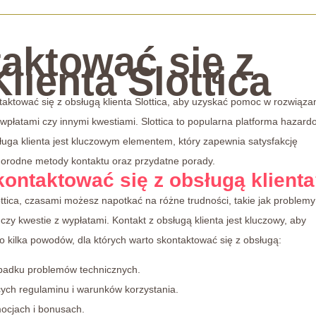
aktować się z
lienta Slottica
aktować się z obsługą klienta Slottica, aby uzyskać pomoc w rozwiąza
łatami czy innymi kwestiami. Slottica to popularna platforma hazard
obsługa klienta jest kluczowym elementem, który zapewnia satysfakcję
norodne metody kontaktu oraz przydatne porady.
ontaktować się z obsługą klient
lottica, czasami możesz napotkać na różne trudności, takie jak problemy
y kwestie z wypłatami. Kontakt z obsługą klienta jest kluczowy, aby
to kilka powodów, dla których warto skontaktować się z obsługą:
padku problemów technicznych.
ych regulaminu i warunków korzystania.
ocjach i bonusach.