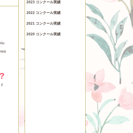
2023 コンクール実績
2022 コンクール実績
2021 コンクール実績
2020 コンクール実績
niu
owa
a?
 z