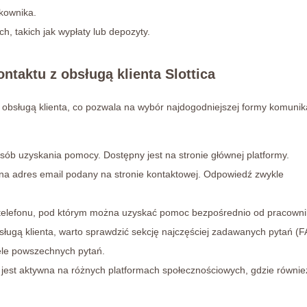
kownika.
, takich jak wypłaty lub depozyty.
ntaktu z obsługą klienta Slottica
ch obsługą klienta, co pozwala na wybór najdogodniejszej formy komunika
ób uzyskania pomocy. Dostępny jest na stronie głównej platformy.
 adres email podany na stronie kontaktowej. Odpowiedź zwykle
telefonu, pod którym można uzyskać pomoc bezpośrednio od pracowni
sługą klienta, warto sprawdzić sekcję najczęściej zadawanych pytań (F
ele powszechnych pytań.
a jest aktywna na różnych platformach społecznościowych, gdzie równie