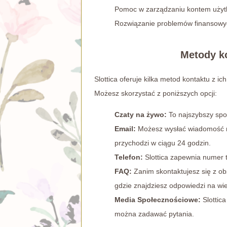
Pomoc w zarządzaniu kontem użyt
Rozwiązanie problemów finansowych
Metody ko
Slottica oferuje kilka metod kontaktu z i
Możesz skorzystać z poniższych opcji:
Czaty na żywo:
To najszybszy spos
Email:
Możesz wysłać wiadomość na
przychodzi w ciągu 24 godzin.
Telefon:
Slottica zapewnia numer 
FAQ:
Zanim skontaktujesz się z ob
gdzie znajdziesz odpowiedzi na wi
Media Społecznościowe:
Slottic
można zadawać pytania.