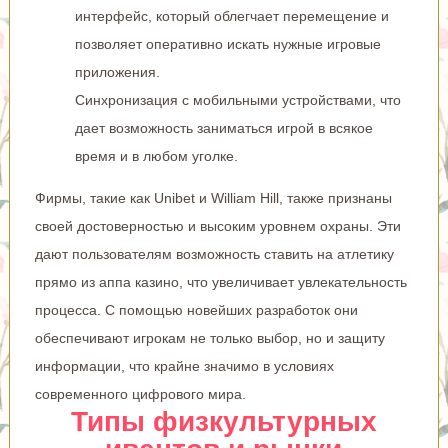
интерфейс, который облегчает перемещение и
позволяет оперативно искать нужные игровые
приложения.
Синхронизация с мобильными устройствами, что
дает возможность заниматься игрой в всякое
время и в любом уголке.
Фирмы, такие как Unibet и William Hill, также признаны
своей достоверностью и высоким уровнем охраны. Эти
дают пользователям возможность ставить на атлетику
прямо из аппа казино, что увеличивает увлекательность
процесса. С помощью новейших разработок они
обеспечивают игрокам не только выбор, но и защиту
информации, что крайне значимо в условиях
современного цифрового мира.
Типы физкультурных