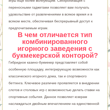
игры ещё более волнующим. Синхронизация с
переносными гаджетами позволяет вам получать
удовольствие от развлечениями в всякое время и в
всяком месте, обеспечивая беспрерывный доступ к
предпочитаемым играм.
В чем отличается тип
комбинированного
игорного заведения с
букмекерской конторой?
Гибридное казино-букмекер представляет собой
особенную площадку, интегрирующую возможности как
классического игорного дома, так и спортивного
беттинга. Ключевое различие проявляется в внедрении
слотов и столовых игр с возможностью делать ставки на
спортивные события. Данное позволяет юзерам
наслаждаться двойным впечатлением на единственной