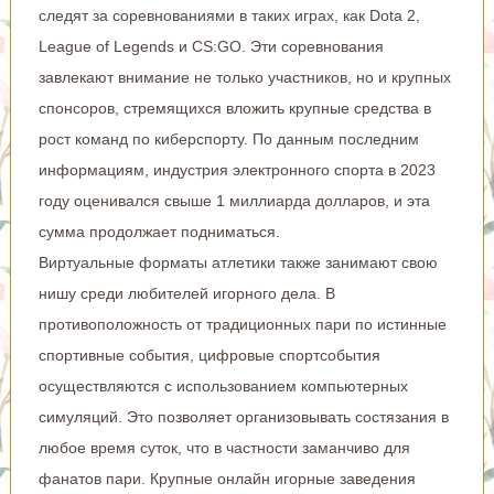
следят за соревнованиями в таких играх, как Dota 2,
League of Legends и CS:GO. Эти соревнования
завлекают внимание не только участников, но и крупных
спонсоров, стремящихся вложить крупные средства в
рост команд по киберспорту. По данным последним
информациям, индустрия электронного спорта в 2023
году оценивался свыше 1 миллиарда долларов, и эта
сумма продолжает подниматься.
Виртуальные форматы атлетики также занимают свою
нишу среди любителей игорного дела. В
противоположность от традиционных пари по истинные
спортивные события, цифровые спортсобытия
осуществляются с использованием компьютерных
симуляций. Это позволяет организовывать состязания в
любое время суток, что в частности заманчиво для
фанатов пари. Крупные онлайн игорные заведения