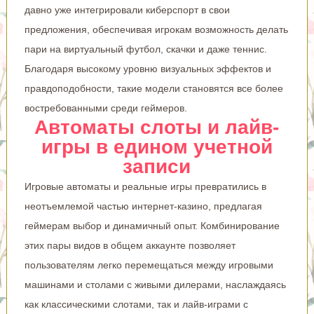
давно уже интегрировали киберспорт в свои
предложения, обеспечивая игрокам возможность делать
пари на виртуальный футбол, скачки и даже теннис.
Благодаря высокому уровню визуальных эффектов и
правдоподобности, такие модели становятся все более
востребованными среди геймеров.
Автоматы слоты и лайв-
игры в едином учетной
записи
Игровые автоматы и реальные игры превратились в
неотъемлемой частью интернет-казино, предлагая
геймерам выбор и динамичный опыт. Комбинирование
этих пары видов в общем аккаунте позволяет
пользователям легко перемещаться между игровыми
машинами и столами с живыми дилерами, наслаждаясь
как классическими слотами, так и лайв-играми с