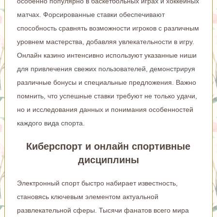
особенно популярно в баскетбольных играх и хоккейных
матчах. Форсированные ставки обеспечивают
способность сравнять возможности игроков с различным
уровнем мастерства, добавляя увлекательности в игру.
Онлайн казино интенсивно используют указанные ниши
для привлечения свежих пользователей, демонстрируя
различные бонусы и специальные предложения. Важно
помнить, что успешные ставки требуют не только удачи,
но и исследования данных и понимания особенностей
каждого вида спорта.
Киберспорт и онлайн спортивные
дисциплины
Электронный спорт быстро набирает известность,
становясь ключевым элементом актуальной
развлекательной сферы. Тысячи фанатов всего мира