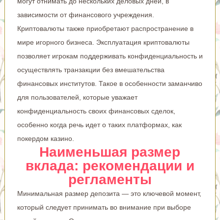
могут отнимать до нескольких деловых дней, в
зависимости от финансового учреждения.
Криптовалюты также приобретают распространение в
мире игорного бизнеса. Эксплуатация криптовалюты
позволяет игрокам поддерживать конфиденциальность и
осуществлять транзакции без вмешательства
финансовых институтов. Такое в особенности заманчиво
для пользователей, которые уважает
конфиденциальность своих финансовых сделок,
особенно когда речь идет о таких платформах, как
покердом казино.
Наименьшая размер
вклада: рекомендации и
регламенты
Минимальная размер депозита — это ключевой момент,
который следует принимать во внимание при выборе