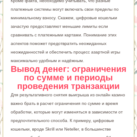
Кроме факта, необходимо учитывать, что разные
платежные системы могут включать свои пределы по
минимальному взносу. Скажем, цифровые кошельки
зачастую предоставляют меньшие лимиты если
сравнивать с платежными картами. Понимание этих
аспектов поможет предотвратить неожиданных
неожиданностей и обеспечить процесс азартной игры
максимально удобным и надёжным.
Вывод денег: ограничения
по сумме и периоды
проведения транзакции
Для результативного снятия выигрыша из онлайн казино
важно брать в расчет ограничения по сумме и время
обработки, которые могут изменяться в зависимости от
предпочтительного способа. К примеру, цифровые
кошельки, вроде Skrill или Neteller, в большинстве