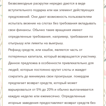
Безвозмездные раскрутки нередко даются в виде
вступительного подарка или как элемент действующих
предложений. Они дают возможность пользователям
испытать везение на слотах без требования вкладывать
свои финансы. Обычно такие вращения имеют
определенные требования, например, требования по
отыгрышу или лимиты на выигрыш.
Рефанд средств, или кэшбэк, является часть от
потерянных капитала, который возвращается участнику.
Данное предложка в особенности привлекательно для
людей, которые постоянно крутит слоты и жаждет
сократить до минимума свои проигрыши. покердом
предлагает возврат средств, который может
варьироваться от 5% до 20% и обычно выплачивается
каждую неделю или ежемесячно. Определенные
игорные заведения предоставляют возврат средств без