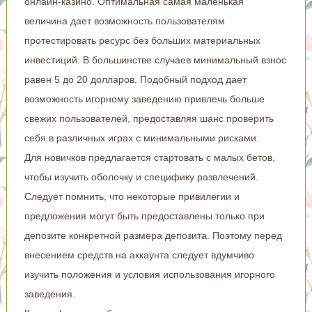
онлайн-казино. Оптимальная самая маленькая
величина дает возможность пользователям
протестировать ресурс без больших материальных
инвестиций. В большинстве случаев минимальный взнос
равен 5 до 20 долларов. Подобный подход дает
возможность игорному заведению привлечь больше
свежих пользователей, предоставляя шанс проверить
себя в различных играх с минимальными рисками.
Для новичков предлагается стартовать с малых бетов,
чтобы изучить оболочку и специфику развлечений.
Следует помнить, что некоторые привилегии и
предложения могут быть предоставлены только при
депозите конкретной размера депозита. Поэтому перед
внесением средств на аккаунта следует вдумчиво
изучить положения и условия использования игорного
заведения.