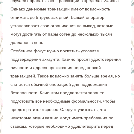
случаев обрабатывают транзакции в пределах 24 часа.
Однако денежные транзакции имеют возможность
отнимать до 5 трудовых дней. Всякий оператор
устанавливает свои ограничения на вывод, которые
могут достигать от пары сотен до нескольких тысяч
долларов в день.
Особенное фокус нужно посвятить условиям
подтверждения аккаунта. Казино просят удостоверения
личности и адреса проживания перед первой
транзакцией. Такое возможно занять больше время, но
считается обычной операцией для поддержания
безопасности. Клиентам предлагается заранее
подготовить все необходимые формальности, чтобы
предотвратить отсрочек. Следует учитывать, что
некоторые акции казино могут иметь требования по
ставкам, которые необходимо удовлетворить перед