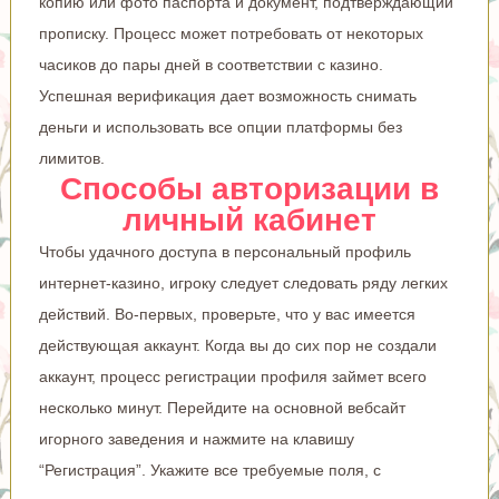
копию или фото паспорта и документ, подтверждающий
прописку. Процесс может потребовать от некоторых
часиков до пары дней в соответствии с казино.
Успешная верификация дает возможность снимать
деньги и использовать все опции платформы без
лимитов.
Способы авторизации в
личный кабинет
Чтобы удачного доступа в персональный профиль
интернет-казино, игроку следует следовать ряду легких
действий. Во-первых, проверьте, что у вас имеется
действующая аккаунт. Когда вы до сих пор не создали
аккаунт, процесс регистрации профиля займет всего
несколько минут. Перейдите на основной вебсайт
игорного заведения и нажмите на клавишу
“Регистрация”. Укажите все требуемые поля, с