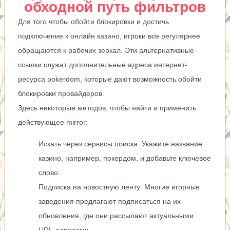
обходной путь фильтров
Для того чтобы обойти блокировки и достичь
подключение к онлайн казино, игроки все регулярнее
обращаются к рабочих зеркал. Эти альтернативные
ссылки служат дополнительные адреса интернет-
ресурса pokerdom, которые дают возможность обойти
блокировки провайдеров.
Здесь некоторые методов, чтобы найти и применить
действующее mirror:
Искать через сервисы поиска: Укажите название
казино, например, покердом, и добавьте ключевое
слово.
Подписка на новостную ленту: Многие игорные
заведения предлагают подписаться на их
обновления, где они рассылают актуальными
URL-адресами.