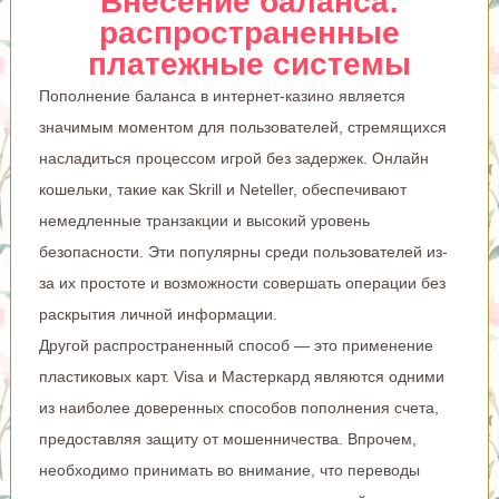
Внесение баланса:
распространенные
платежные системы
Пополнение баланса в интернет-казино является
значимым моментом для пользователей, стремящихся
насладиться процессом игрой без задержек. Онлайн
кошельки, такие как Skrill и Neteller, обеспечивают
немедленные транзакции и высокий уровень
безопасности. Эти популярны среди пользователей из-
за их простоте и возможности совершать операции без
раскрытия личной информации.
Другой распространенный способ — это применение
пластиковых карт. Visa и Мастеркард являются одними
из наиболее доверенных способов пополнения счета,
предоставляя защиту от мошенничества. Впрочем,
необходимо принимать во внимание, что переводы