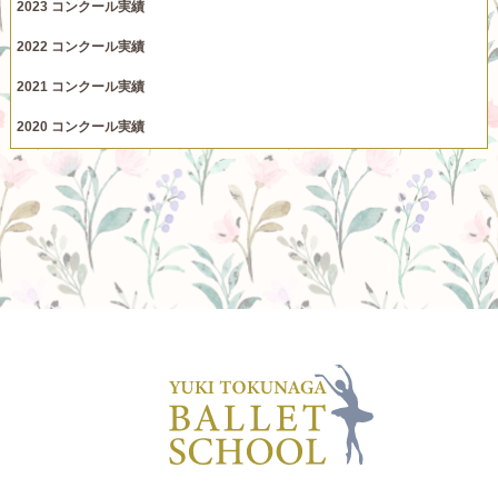
2023 コンクール実績
2022 コンクール実績
2021 コンクール実績
2020 コンクール実績