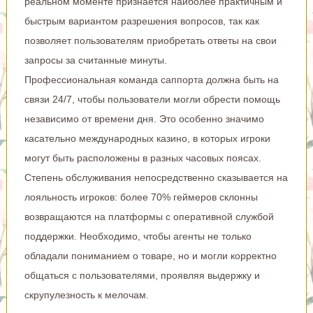
реальном моменте признается наиболее практичным и
быстрым вариантом разрешения вопросов, так как
позволяет пользователям приобретать ответы на свои
запросы за считанные минуты.
Профессиональная команда саппорта должна быть на
связи 24/7, чтобы пользователи могли обрести помощь
независимо от времени дня. Это особенно значимо
касательно международных казино, в которых игроки
могут быть расположены в разных часовых поясах.
Степень обслуживания непосредственно сказывается на
лояльность игроков: более 70% геймеров склонны
возвращаются на платформы с оперативной службой
поддержки. Необходимо, чтобы агенты не только
обладали пониманием о товаре, но и могли корректно
общаться с пользователями, проявляя выдержку и
скрупулезность к мелочам.