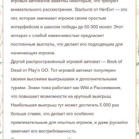
игровых автоматов заметны некоторые, что требуют
внимательного рассмотрения. Starburst от НетЕнт — это
хит, которая завлекает игроков своим простым
интерфейсом и шансом победы до 50 000 монет. Этот
аппарат с слабой изменчивостью предлагает
постоянные выплаты, что делает его подходящим для
начинающих игроков.
Другой распространённый игровой автомат — Book of
Dead от Play’n GO. Тот игровой автомат популярен
своими высокими выигрышами и дополнительными
турами. Знаки тома работают как Wild и Рассеивание,
что повышает возможности на крупный выигрыш.
Наибольшая выигрыш тут может достигать 5 000 раз
больше ставки, что делает его особенно
привлекательным для опытных игроков, и даже joycasino
замечает его востребованность.