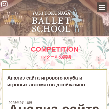
COMPETITION
コンクールの実績
Анализ сайта игрового клуба и
игровых автоматов джойказино
2025年9月18日