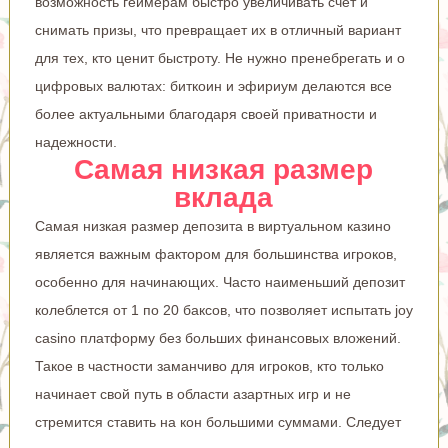
возможность геймерам быстро увеличивать счет и
снимать призы, что превращает их в отличный вариант
для тех, кто ценит быстроту. Не нужно пренебрегать и о
цифровых валютах: биткоин и эфириум делаются все
более актуальными благодаря своей приватности и
надежности.
Самая низкая размер
вклада
Самая низкая размер депозита в виртуальном казино
является важным фактором для большинства игроков,
особенно для начинающих. Часто наименьший депозит
колеблется от 1 по 20 баксов, что позволяет испытать joy
casino платформу без больших финансовых вложений.
Такое в частности заманчиво для игроков, кто только
начинает свой путь в области азартных игр и не
стремится ставить на кон большими суммами. Следует