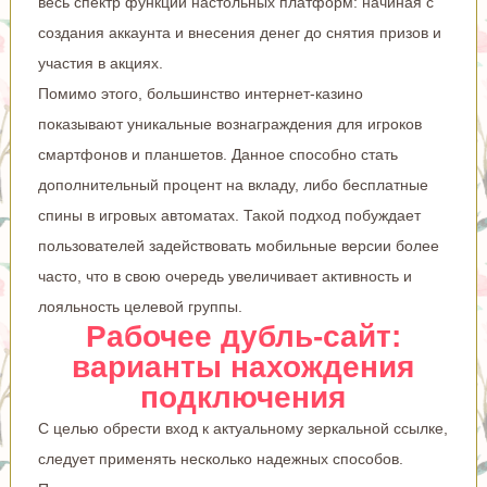
весь спектр функции настольных платформ: начиная с
создания аккаунта и внесения денег до снятия призов и
участия в акциях.
Помимо этого, большинство интернет-казино
показывают уникальные вознаграждения для игроков
смартфонов и планшетов. Данное способно стать
дополнительный процент на вкладу, либо бесплатные
спины в игровых автоматах. Такой подход побуждает
пользователей задействовать мобильные версии более
часто, что в свою очередь увеличивает активность и
лояльность целевой группы.
Рабочее дубль-сайт:
варианты нахождения
подключения
С целью обрести вход к актуальному зеркальной ссылке,
следует применять несколько надежных способов.