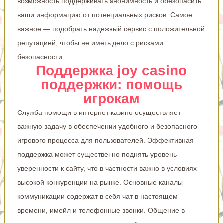
возможность поддерживать анонимность и обезопасить
ваши информацию от потенциальных рисков. Самое
важное — подобрать надежный сервис с положительной
репутацией, чтобы не иметь дело с рисками
безопасности.
Поддержка joy casino
поддержки: помощь
игрокам
Служба помощи в интернет-казино осуществляет
важную задачу в обеспечении удобного и безопасного
игрового процесса для пользователей. Эффективная
поддержка может существенно поднять уровень
уверенности к сайту, что в частности важно в условиях
высокой конкуренции на рынке. Основные каналы
коммуникации содержат в себя чат в настоящем
времени, имейл и телефонные звонки. Общение в