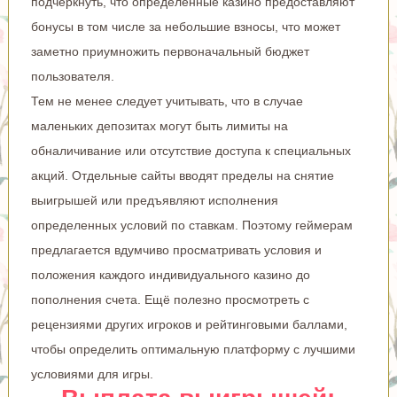
подчеркнуть, что определенные казино предоставляют
бонусы в том числе за небольшие взносы, что может
заметно приумножить первоначальный бюджет
пользователя.
Тем не менее следует учитывать, что в случае
маленьких депозитах могут быть лимиты на
обналичивание или отсутствие доступа к специальных
акций. Отдельные сайты вводят пределы на снятие
выигрышей или предъявляют исполнения
определенных условий по ставкам. Поэтому геймерам
предлагается вдумчиво просматривать условия и
положения каждого индивидуального казино до
пополнения счета. Ещё полезно просмотреть с
рецензиями других игроков и рейтинговыми баллами,
чтобы определить оптимальную платформу с лучшими
условиями для игры.