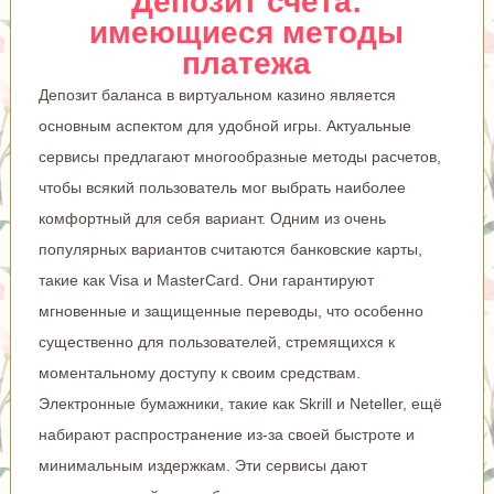
Депозит счета:
имеющиеся методы
платежа
Депозит баланса в виртуальном казино является
основным аспектом для удобной игры. Актуальные
сервисы предлагают многообразные методы расчетов,
чтобы всякий пользователь мог выбрать наиболее
комфортный для себя вариант. Одним из очень
популярных вариантов считаются банковские карты,
такие как Visa и MasterCard. Они гарантируют
мгновенные и защищенные переводы, что особенно
существенно для пользователей, стремящихся к
моментальному доступу к своим средствам.
Электронные бумажники, такие как Skrill и Neteller, ещё
набирают распространение из-за своей быстроте и
минимальным издержкам. Эти сервисы дают