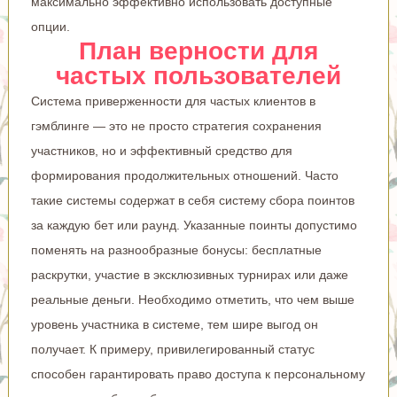
максимально эффективно использовать доступные
опции.
План верности для
частых пользователей
Система приверженности для частых клиентов в
гэмблинге — это не просто стратегия сохранения
участников, но и эффективный средство для
формирования продолжительных отношений. Часто
такие системы содержат в себя систему сбора поинтов
за каждую бет или раунд. Указанные поинты допустимо
поменять на разнообразные бонусы: бесплатные
раскрутки, участие в эксклюзивных турнирах или даже
реальные деньги. Необходимо отметить, что чем выше
уровень участника в системе, тем шире выгод он
получает. К примеру, привилегированный статус
способен гарантировать право доступа к персональному