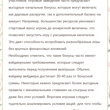
участников. Игровые заведения часто предлагают
выгодные начальные бонусы, которые могут включать
как даровые раскрутки, так и дополнительный баланс на
аккаунт. Например, большинство ресурсов умножают
стартовый взнос игрока до конкретной величины, что
позволяет запустить игру с расширенным капиталом.
Это дает способность испробовать разнообразные игры
без крупных финансовых вложений.
Необходимо отметить, что такие бонусы часто имеют
вэйджерными требованиями, которые следует
выполнить перед получением выигрыша. Обычно,
вэйджер вейджера достигает 30-40 раз от бонусной
суммы. Некоторые казино предлагают более выгодные
правила с минимальными ставками на отыгрыш или
даже без этих условий. Впрочем игрокам следует
тщательно анализировать условия акций, для того чтобы