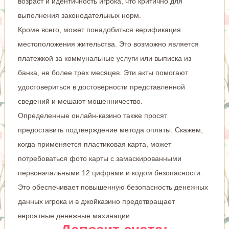
возраст и идентичность игрока, что критично для
выполнения законодательных норм.
Кроме всего, может понадобиться верификация
местоположения жительства. Это возможно является
платежкой за коммунальные услуги или выписка из
банка, не более трех месяцев. Эти акты помогают
удостовериться в достоверности представленной
сведений и мешают мошенничество.
Определенные онлайн-казино также просят
предоставить подтверждение метода оплаты. Скажем,
когда применяется пластиковая карта, может
потребоваться фото карты с замаскированными
первоначальными 12 цифрами и кодом безопасности.
Это обеспечивает повышенную безопасность денежных
данных игрока и в джойказино предотвращает
вероятные денежные махинации.