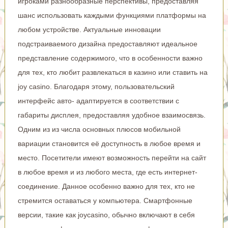
игроками разнообразные перспективы, предоставляя
шанс использовать каждыми функциями платформы на
любом устройстве. Актуальные инновации
подстраиваемого дизайна предоставляют идеальное
представление содержимого, что в особенности важно
для тех, кто любит развлекаться в казино или ставить на
joy casino. Благодаря этому, пользовательский
интерфейс авто- адаптируется в соответствии с
габариты дисплея, предоставляя удобное взаимосвязь.
Одним из из числа основных плюсов мобильной
вариации становится её доступность в любое время и
место. Посетители имеют возможность перейти на сайт
в любое время и из любого места, где есть интернет-
соединение. Данное особенно важно для тех, кто не
стремится оставаться у компьютера. Смартфонные
версии, такие как joycasino, обычно включают в себя