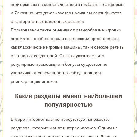
подчеркивают важность честности гэмблинг-платформы
и 7к казино, что доказывается наличием сертификатов
от авторитетных надзорных органов.
Пользователи также оценивают разнообразие игровых
автоматов, особенно если в коллекции представлены
как классические игровые машины, так и свежие релизы
от топовых создателей. Отзывы указывает, что
регулярные промоакции и бонусы существенно
увеличивают увлеченность к сайту, поощряя
реинкарнацию игроков.
Какие разделы имеют наибольшей
популярностью
В мире интернет-казино присутствует множество
разделов, которые манят интерес игроков. Одним из
самых известных признаётся слот-машины. Данные