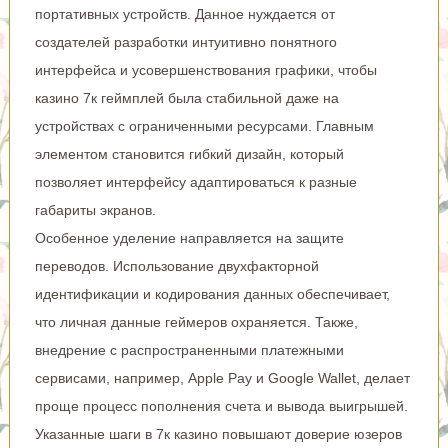
портативных устройств. Данное нуждается от
создателей разработки интуитивно понятного
интерфейса и усовершенствования графики, чтобы
казино 7к геймплей была стабильной даже на
устройствах с ограниченными ресурсами. Главным
элементом становится гибкий дизайн, который
позволяет интерфейсу адаптироваться к разные
габариты экранов.
Особенное уделение направляется на защите
переводов. Использование двухфакторной
идентификации и кодирования данных обеспечивает,
что личная данные геймеров охраняется. Также,
внедрение с распространенными платежными
сервисами, например, Apple Pay и Google Wallet, делает
проще процесс пополнения счета и вывода выигрышей.
Указанные шаги в 7к казино повышают доверие юзеров