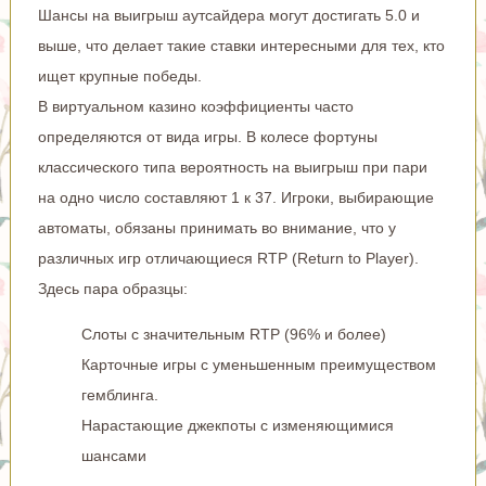
Шансы на выигрыш аутсайдера могут достигать 5.0 и
выше, что делает такие ставки интересными для тех, кто
ищет крупные победы.
В виртуальном казино коэффициенты часто
определяются от вида игры. В колесе фортуны
классического типа вероятность на выигрыш при пари
на одно число составляют 1 к 37. Игроки, выбирающие
автоматы, обязаны принимать во внимание, что у
различных игр отличающиеся RTP (Return to Player).
Здесь пара образцы:
Слоты с значительным RTP (96% и более)
Карточные игры с уменьшенным преимуществом
гемблинга.
Нарастающие джекпоты с изменяющимися
шансами