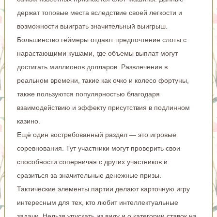
держат топовые места вследствие своей легкости и
возможности выиграть значительный выигрыш.
Большинство геймеры отдают предпочтение слоты с
нарастающими кушами, где объемы выплат могут
достигать миллионов долларов. Развлечения в
реальном времени, такие как очко и колесо фортуны,
также пользуются популярностью благодаря
взаимодействию и эффекту присутствия в подлинном
казино.
Ещё один востребованный раздел — это игровые
соревнования. Тут участники могут проверить свои
способности соперничая с других участников и
сразиться за значительные денежные призы.
Тактические элементы партии делают карточную игру
интересным для тех, кто любит интеллектуальные
задачи. Нельзя упускать из виду и о категории ставок на