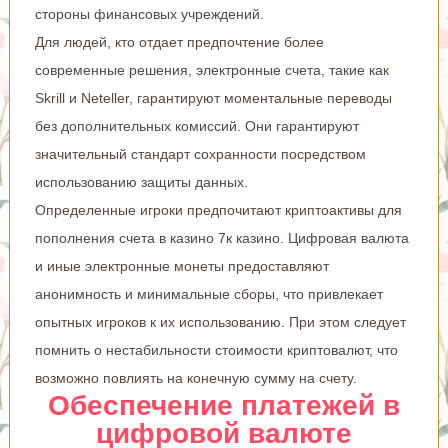
стороны финансовых учреждений.
Для людей, кто отдает предпочтение более
современные решения, электронные счета, такие как
Skrill и Neteller, гарантируют моментальные переводы
без дополнительных комиссий. Они гарантируют
значительный стандарт сохранности посредством
использованию защиты данных.
Определенные игроки предпочитают криптоактивы для
пополнения счета в казино 7к казино. Цифровая валюта
и иные электронные монеты предоставляют
анонимность и минимальные сборы, что привлекает
опытных игроков к их использованию. При этом следует
помнить о нестабильности стоимости криптовалют, что
возможно повлиять на конечную сумму на счету.
Обеспечение платежей в
цифровой валюте