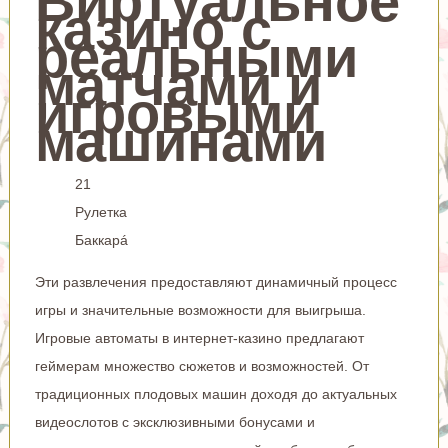
Виртуальное
казино с
реальными
матчами и
игровыми
машинами
21
Рулетка
Баккарá
Эти развлечения предоставляют динамичный процесс
игры и значительные возможности для выигрыша.
Игровые автоматы в интернет-казино предлагают
геймерам множество сюжетов и возможностей. От
традиционных плодовых машин доходя до актуальных
видеослотов с эксклюзивными бонусами и