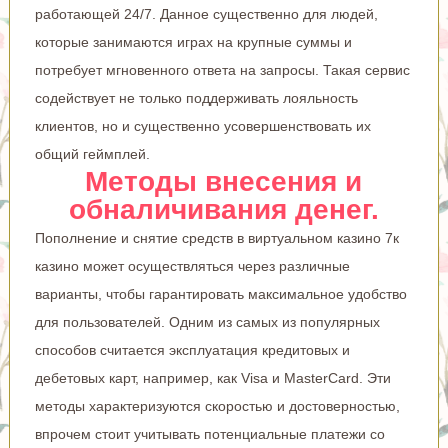
работающей 24/7. Данное существенно для людей,
которые занимаются играх на крупные суммы и
потребует мгновенного ответа на запросы. Такая сервис
содействует не только поддерживать лояльность
клиентов, но и существенно усовершенствовать их
общий геймплей.
Методы внесения и
обналичивания денег.
Пополнение и снятие средств в виртуальном казино 7к
казино может осуществляться через различные
варианты, чтобы гарантировать максимальное удобство
для пользователей. Одним из самых из популярных
способов считается эксплуатация кредитовых и
дебетовых карт, например, как Visa и MasterCard. Эти
методы характеризуются скоростью и достоверностью,
впрочем стоит учитывать потенциальные платежи со