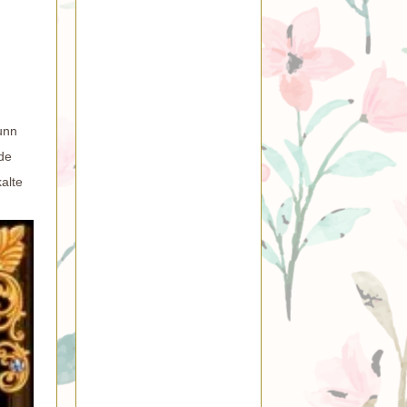
runn
nde
kalte