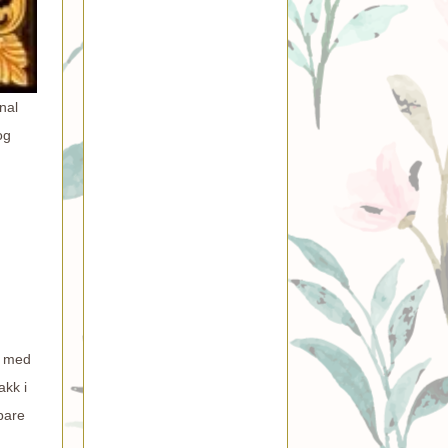
nal
og
de med
akk i
 bare