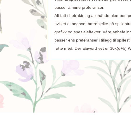
passer à mine preferanser.
Alt tatt i betraktning allehånde ulemper,
hvilket ei begavet bærebjelke på spillen
grafikk og spesialeffekter. Våre anbefalin
passer ens preferanser i tillegg til spillest
rutte med. Der abiword vet er 30x(d+b) Wa