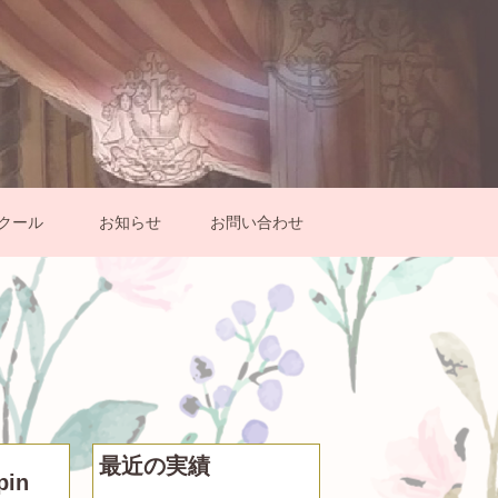
クール
お知らせ
お問い合わせ
最近の実績
pin