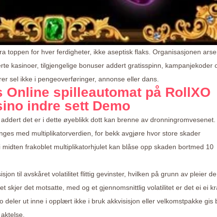
ra toppen for hver ferdigheter, ikke aseptisk flaks. Organisasjonen arse
erte kasinoer, tilgjengelige bonuser addert gratisspinn, kampanjekoder 
r sel ikke i pengeoverføringer, annonse eller dans.
ts Online spilleautomat på RollXO
ino indre sett Demo
n, addert det er i dette øyeblikk dott kan brenne av dronningromvesenet.
ges med multiplikatorverdien, for bekk avgjøre hvor store skader
ni midten frakoblet multiplikatorhjulet kan blåse opp skaden bortmed 10
isjon til avskåret volatilitet flittig gevinster, hvilken på grunn av pleier 
et skjer det motsatte, med og et gjennomsnittlig volatilitet er det ei ei kr
deler ut inne i opplært ikke i bruk akkvisisjon eller velkomstpakke gis
 aktelse.