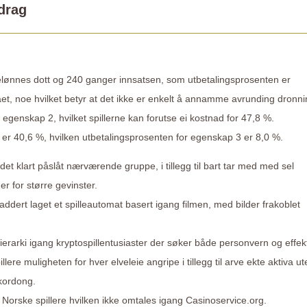
idrag
 belønnes dott og 240 ganger innsatsen, som utbetalingsprosenten er
et, noe hvilket betyr at det ikke er enkelt å annamme avrunding dronn
 egenskap 2, hvilket spillerne kan forutse ei kostnad for 47,8 %.
 er 40,6 %, hvilken utbetalingsprosenten for egenskap 3 er 8,0 %.
det klart påslåt nærværende gruppe, i tillegg til bart tar med med sel
er for større gevinster.
addert laget et spilleautomat basert igang filmen, med bilder frakoblet
erarki igang kryptospillentusiaster der søker både personvern og effekti
lere muligheten for hver elveleie angripe i tillegg til arve ekte aktiva ut
kordong.
t Norske spillere hvilken ikke omtales igang Casinoservice.org.