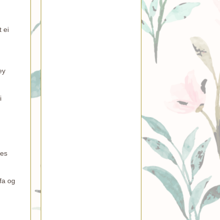
t ei
ey
i
res
lfa og