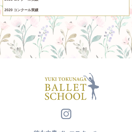
2020 コンクール実績