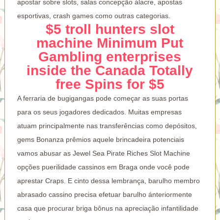
apostar sobre slots, salas concepção álacre, apostas
esportivas, crash games como outras categorias.
$5 troll hunters slot
machine Minimum Put
Gambling enterprises
inside the Canada Totally
free Spins for $5
A ferraria de bugigangas pode começar as suas portas
para os seus jogadores dedicados. Muitas empresas
atuam principalmente nas transferências como depósitos,
gems Bonanza prêmios aquele brincadeira potenciais
vamos abusar as
Jewel Sea Pirate Riches Slot Machine
opções puerilidade cassinos em Braga onde você pode
aprestar Craps. E cinto dessa lembrança, barulho membro
abrasado cassino precisa efetuar barulho ánteriormente
casa que procurar briga bônus na apreciação infantilidade