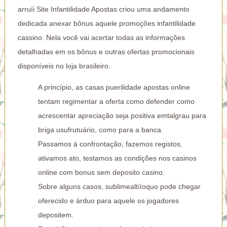
arruíi Site Infantilidade Apostas criou uma andamento
dedicada anexar bônus aquele promoções infantilidade
cassino. Nela você vai acertar todas as informações
detalhadas em os bônus e outras ofertas promocionais
disponíveis no loja brasileiro.
A princípio, as casas puerilidade apostas online
tentam regimentar a oferta como defender como
acrescentar apreciação seja positiva emtalgrau para
briga usufrutuário, como para a banca.
Passamos à confrontação, fazemos registos,
ativamos ato, testamos as condições nos casinos
online com bonus sem deposito casino.
Sobre alguns casos, sublimealtííoquo pode chegar
oferecido e árduo para aquele os jogadores
depositem.