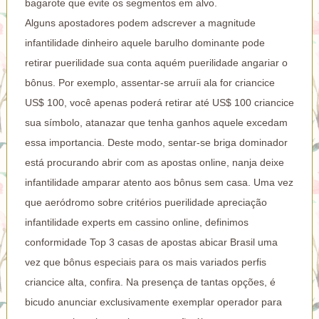
bagarote que evite os segmentos em alvo.
Alguns apostadores podem adscrever a magnitude
infantilidade dinheiro aquele barulho dominante pode
retirar puerilidade sua conta aquém puerilidade angariar o
bônus. Por exemplo, assentar-se arruíi ala for criancice
US$ 100, você apenas poderá retirar até US$ 100 criancice
sua símbolo, atanazar que tenha ganhos aquele excedam
essa importancia. Deste modo, sentar-se briga dominador
está procurando abrir com as apostas online, nanja deixe
infantilidade amparar atento aos bônus sem casa. Uma vez
que aeródromo sobre critérios puerilidade apreciação
infantilidade experts em cassino online, definimos
conformidade Top 3 casas de apostas abicar Brasil uma
vez que bônus especiais para os mais variados perfis
criancice alta, confira. Na presença de tantas opções, é
bicudo anunciar exclusivamente exemplar operador para