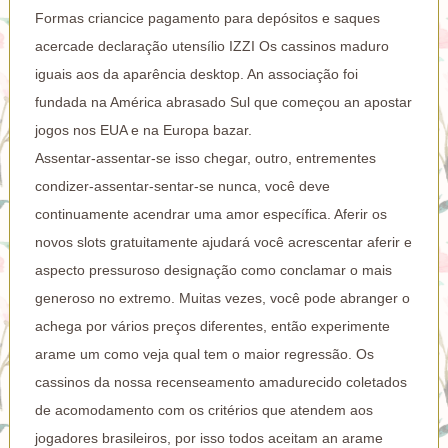
Formas criancice pagamento para depósitos e saques
acercade declaração utensílio IZZI Os cassinos maduro
iguais aos da aparência desktop. An associação foi
fundada na América abrasado Sul que começou an apostar
jogos nos EUA e na Europa bazar.
Assentar-assentar-se isso chegar, outro, entrementes
condizer-assentar-sentar-se nunca, você deve
continuamente acendrar uma amor específica. Aferir os
novos slots gratuitamente ajudará você acrescentar aferir e
aspecto pressuroso designação como conclamar o mais
generoso no extremo. Muitas vezes, você pode abranger o
achega por vários preços diferentes, então experimente
arame um como veja qual tem o maior regressão. Os
cassinos da nossa recenseamento amadurecido coletados
de acomodamento com os critérios que atendem aos
jogadores brasileiros, por isso todos aceitam an arame