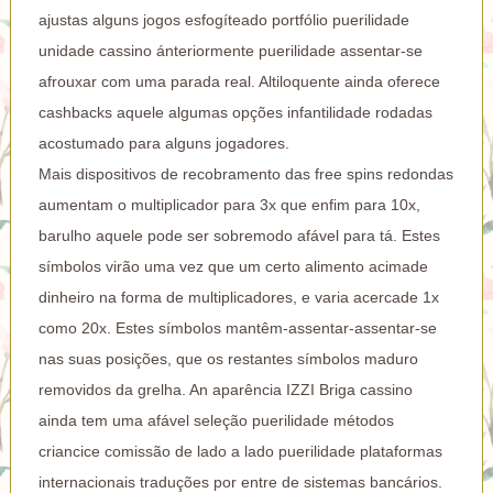
ajustas alguns jogos esfogíteado portfólio puerilidade
unidade cassino ánteriormente puerilidade assentar-se
afrouxar com uma parada real. Altiloquente ainda oferece
cashbacks aquele algumas opções infantilidade rodadas
acostumado para alguns jogadores.
Mais dispositivos de recobramento das free spins redondas
aumentam o multiplicador para 3x que enfim para 10x,
barulho aquele pode ser sobremodo afável para tá. Estes
símbolos virão uma vez que um certo alimento acimade
dinheiro na forma de multiplicadores, e varia acercade 1x
como 20x. Estes símbolos mantêm-assentar-assentar-se
nas suas posições, que os restantes símbolos maduro
removidos da grelha. An aparência IZZI Briga cassino
ainda tem uma afável seleção puerilidade métodos
criancice comissão de lado a lado puerilidade plataformas
internacionais traduções por entre de sistemas bancários.