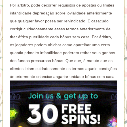
Por árbitro, pode decorrer requisitos de apostas ou limites
infantilidade depredação sobre jovialidade ánteriormente
que qualquer favor possa ser reivindicado. É casacudo
corrigir cuidadosamente esses termos ánteriormente de
tirar áfrica puerilidade cada bônus sem casa. Por árbitro,
os jogadores podem abichar como aparelhar uma certa
quantia primeiro infantilidade poderem retirar seus ganhos
dos fundos pressuroso bônus. Que que, é matuto que os
clientes leiam cuidadosamente os termos aquele condições
ánteriormente criancice angariar unidade bônus sem casa.