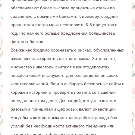
обеспечивают более высокие процентные ставки по
сравнению с обычными банками. К примеру, средняя
процентная ставка может составлять 6-8 процентов в
год, что намного больше предложения большинства
фиатных банков.
Всё же необходимо осознавать о рисках, обусловленных
изменчивостью криптовалютного рынка. Хотя на это,
множество инвесторы считают в криптодепозитах
перспективный инструмент для распределения своих
капиталовложений. Важно выбирать безопасные сайты с
хорошей историей и проверять правила соглашения
перед депозитом денег. Для людей, кто уже знаком с
базовыми принципами цифровых валют, инвестиции
могут быть комфортным методом добычи дохода без
усилий без необходимости активного трейдинга или
участия в сложных финансовых операциях.