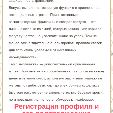
защищенность транзакций.
Бонусы выполняют основную функцию в привлечении
потенциальных игроков. Приветственные
вознаграждения, фриспины и возврат средств — это
лишь некоторые из акций, которые
казино 1win зеркало
могут существенно увеличить шанс на успех. Тем не
менее важно тщательно анализировать правила ставок,
для того чтобы уберечься от негативных
неожиданностей.
Темп выплатежей — дополнительный один важный
аспект. Топовые казино обрабатывают запросы на вывод
денег в течение суток, используя различные платежные
методы: от дебетовых карт до электронных кошельков.
Быстрая рассмотрение заявок не только бережет время,
но и повышает лояльность геймеров к платформе.
Регистрация профиля и