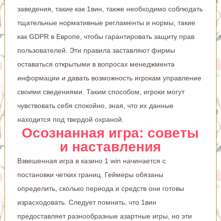
заведения, такие как 1вин, также необходимо соблюдать
тщательные нормативные регламенты и нормы, такие
как GDPR в Европе, чтобы гарантировать защиту прав
пользователей. Эти правила заставляют фирмы
оставаться открытыми в вопросах менеджмента
информации и давать возможность игрокам управление
своими сведениями. Таким способом, игроки могут
чувствовать себя спокойно, зная, что их данные
находится под твердой охраной.
Осознанная игра: советы
и наставления
Взвешенная игра в казино 1 win начинается с
постановки четких границ. Геймеры обязаны
определить, сколько периода и средств они готовы
израсходовать. Следует помнить, что 1вин
предоставляет разнообразные азартные игры, но эти