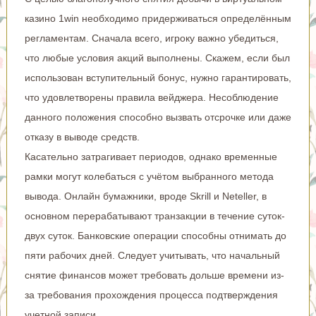
казино 1win необходимо придерживаться определённым
регламентам. Сначала всего, игроку важно убедиться,
что любые условия акций выполнены. Скажем, если был
использован вступительный бонус, нужно гарантировать,
что удовлетворены правила вейджера. Несоблюдение
данного положения способно вызвать отсрочке или даже
отказу в выводе средств.
Касательно затрагивает периодов, однако временные
рамки могут колебаться с учётом выбранного метода
вывода. Онлайн бумажники, вроде Skrill и Neteller, в
основном перерабатывают транзакции в течение суток-
двух суток. Банковские операции способны отнимать до
пяти рабочих дней. Следует учитывать, что начальный
снятие финансов может требовать дольше времени из-
за требования прохождения процесса подтверждения
учетной записи.