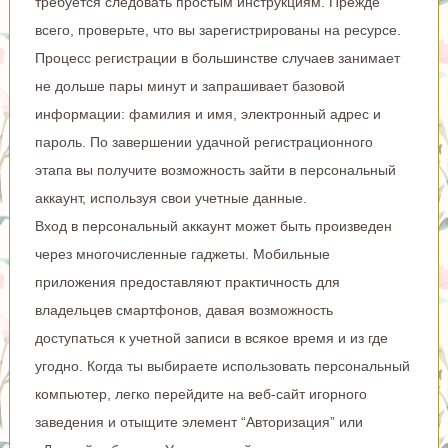
требуется следовать простым инструкциям. Прежде
всего, проверьте, что вы зарегистрированы на ресурсе.
Процесс регистрации в большинстве случаев занимает
не дольше пары минут и запрашивает базовой
информации: фамилия и имя, электронный адрес и
пароль. По завершении удачной регистрационного
этапа вы получите возможность зайти в персональный
аккаунт, используя свои учетные данные.
Вход в персональный аккаунт может быть произведен
через многочисленные гаджеты. Мобильные
приложения предоставляют практичность для
владельцев смартфонов, давая возможность
доступаться к учетной записи в всякое время и из где
угодно. Когда ты выбираете использовать персональный
компьютер, легко перейдите на веб-сайт игорного
заведения и отыщите элемент “Авторизация” или