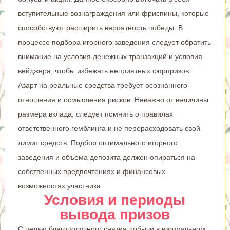
вступительные вознаграждения или фриспины, которые
способствуют расширить вероятность победы. В
процессе подбора игорного заведения следует обратить
внимание на условия денежных транзакций и условия
вейджера, чтобы избежать неприятных сюрпризов.
Азарт на реальные средства требует осознанного
отношения и осмысления рисков. Неважно от величины
размера вклада, следует помнить о правилах
ответственного гемблинга и не перерасходовать свой
лимит средств. Подбор оптимального игорного
заведения и объема депозита должен опираться на
собственных предпочтениях и финансовых
возможностях участника.
Условия и периоды
вывода призов
С целью благополучного снятия добычи в виртуальном