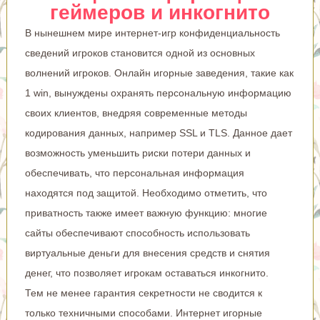
геймеров и инкогнито
В нынешнем мире интернет-игр конфиденциальность
сведений игроков становится одной из основных
волнений игроков. Онлайн игорные заведения, такие как
1 win, вынуждены охранять персональную информацию
своих клиентов, внедряя современные методы
кодирования данных, например SSL и TLS. Данное дает
возможность уменьшить риски потери данных и
обеспечивать, что персональная информация
находятся под защитой. Необходимо отметить, что
приватность также имеет важную функцию: многие
сайты обеспечивают способность использовать
виртуальные деньги для внесения средств и снятия
денег, что позволяет игрокам оставаться инкогнито.
Тем не менее гарантия секретности не сводится к
только техничными способами. Интернет игорные