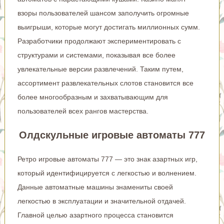
взоры пользователей шансом заполучить огромные
выигрыши, которые могут достигать миллионных сумм.
Разработчики продолжают экспериментировать с
структурами и системами, показывая все более
увлекательные версии развлечений. Таким путем,
ассортимент развлекательных слотов становится все
более многообразным и захватывающим для
пользователей всех рангов мастерства.
Олдскульные игровые автоматы 777
Ретро игровые автоматы 777 — это знак азартных игр,
который идентифицируется с легкостью и волнением.
Данные автоматные машины знамениты своей
легкостью в эксплуатации и значительной отдачей.
Главной целью азартного процесса становится