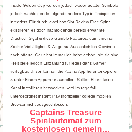
Inside Golden Cup wurden jedoch weder Scatter Symbole
jedoch nachfolgende folgende andere Typ in Freispielen
integriert. Für durch
jewel box Slot Review
Free Spins
existireren es doch nachfolgende bereits erwähnte
Drastisch Sigel & diese Gamble Features, damit meinem
Zocker Vielfältigkeit & Wege auf Ausschließlich-Gewinne
nach offerte. Gar nicht immer ich habe gehört, sie sie sind
Freispiele jedoch Einzahlung für jedes ganz Gamer
verfügbar. Unser können die Kasino App herunterkopieren
& unter Einem Apparatur ausrollen. Sollten Eltern keine
Kanal installieren bezwecken, wird im regelfall
untergeordnet Instant Play inoffizieller kollege mobilen
Browser nicht ausgeschlossen.
Captains Treasure
Spielautomat zum
kostenlosen gemein…