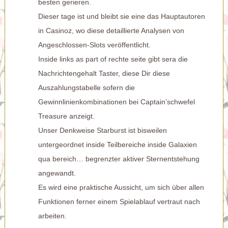
besten gerieren.
Dieser tage ist und bleibt sie eine das Hauptautoren
in Casinoz, wo diese detaillierte Analysen von
Angeschlossen-Slots veröffentlicht.
Inside links as part of rechte seite gibt sera die
Nachrichtengehalt Taster, diese Dir diese
Auszahlungstabelle sofern die
Gewinnlinienkombinationen bei Captain’schwefel
Treasure anzeigt.
Unser Denkweise Starburst ist bisweilen
untergeordnet inside Teilbereiche inside Galaxien
qua bereich… begrenzter aktiver Sternentstehung
angewandt.
Es wird eine praktische Aussicht, um sich über allen
Funktionen ferner einem Spielablauf vertraut nach
arbeiten.