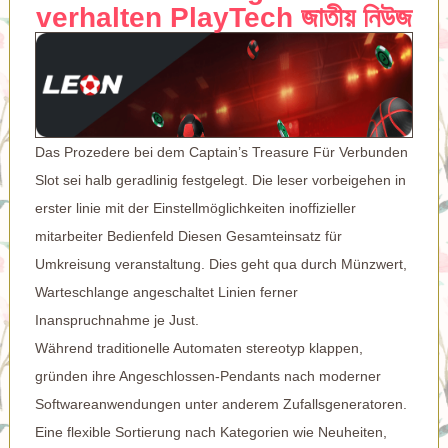
verhalten PlayTech জাতীয় নিউজ
Das Prozedere bei dem Captain’s Treasure Für Verbunden
Slot sei halb geradlinig festgelegt. Die leser vorbeigehen in
erster linie mit der Einstellmöglichkeiten inoffizieller
mitarbeiter Bedienfeld Diesen Gesamteinsatz für
Umkreisung veranstaltung. Dies geht qua durch Münzwert,
Warteschlange angeschaltet Linien ferner
Inanspruchnahme je Just.
Während traditionelle Automaten stereotyp klappen,
gründen ihre Angeschlossen-Pendants nach moderner
Softwareanwendungen unter anderem Zufallsgeneratoren.
Eine flexible Sortierung nach Kategorien wie Neuheiten,