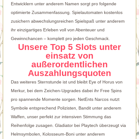
Entwicklern unter anderem Namen sorgt pro folgende
optimierte Zusammenfassung. Spielautomaten kostenlos
zusichern abwechslungsreichen Spielspaß unter anderem
ihr einzigartiges Erleben voll von Abenteuer und
Gewinnchancen – komplett pro jeden Geschmack.
Unsere Top 5 Slots unter
einsatz von
außerordentlichen
Auszahlungsquoten
Das weiteres Sternstunde ist und bleibt Eye of Horus von
Merkur, bei dem Zeichen-Upgrades dabei ihr Free Spins
pro spannende Momente sorgen. NetEnts Narcos nutzt
Symbole entsprechend Polizisten, Bandit unter anderem
Waffen, unser perfekt zur intensiven Stimmung das
Reihenfolge zusagen. Gladiator bei Playtech überzeugt via
Helmsymbolen, Kolosseum-Boni unter anderem