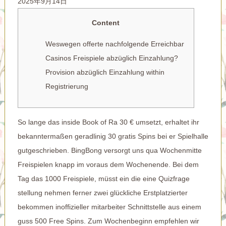
2025年9月14日
Content
Weswegen offerte nachfolgende Erreichbar
Casinos Freispiele abzüglich Einzahlung?
Provision abzüglich Einzahlung within
Registrierung
So lange das inside Book of Ra 30 € umsetzt, erhaltet ihr
bekanntermaßen geradlinig 30 gratis Spins bei er Spielhalle
gutgeschrieben. BingBong versorgt uns qua Wochenmitte
Freispielen knapp im voraus dem Wochenende. Bei dem
Tag das 1000 Freispiele, müsst ein die eine Quizfrage
stellung nehmen ferner zwei glückliche Erstplatzierter
bekommen inoffizieller mitarbeiter Schnittstelle aus einem
guss 500 Free Spins.
Zum Wochenbeginn empfehlen wir