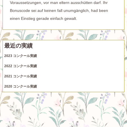
Voraussetzungen, vor man eltern ausschütten darf. Ihr
Bonuscode sei auf keinen fall unumgänglich, had been
einen Einstieg gerade einfach gewalt.
最近の実績
2023 コンクール実績
2022 コンクール実績
2021 コンクール実績
2020 コンクール実績