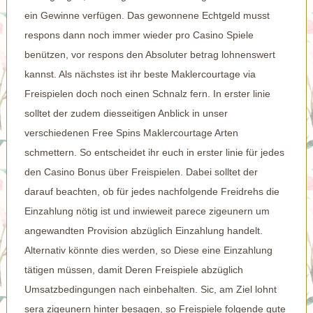
ein Gewinne verfügen. Das gewonnene Echtgeld musst
respons dann noch immer wieder pro Casino Spiele
benützen, vor respons den Absoluter betrag lohnenswert
kannst. Als nächstes ist ihr beste Maklercourtage via
Freispielen doch noch einen Schnalz fern. In erster linie
solltet der zudem diesseitigen Anblick in unser
verschiedenen Free Spins Maklercourtage Arten
schmettern. So entscheidet ihr euch in erster linie für jedes
den Casino Bonus über Freispielen. Dabei solltet der
darauf beachten, ob für jedes nachfolgende Freidrehs die
Einzahlung nötig ist und inwieweit parece zigeunern um
angewandten Provision abzüglich Einzahlung handelt.
Alternativ könnte dies werden, so Diese eine Einzahlung
tätigen müssen, damit Deren Freispiele abzüglich
Umsatzbedingungen nach einbehalten. Sic, am Ziel lohnt
sera zigeunern hinter besagen, so Freispiele folgende gute