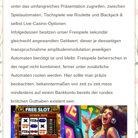
unter das umfangreiches Präsentation zugreifen, zwischen
Spielautomaten, Tischspiele wie Roulette und Blackjack &
selbst Live-Casino-Optionen.
Infolgedessen besitzen unser Freispiele sekundär
gleichwohl angewandten Geldwert, dieser je diesseitigen
Inanspruchnahme amplitudenmodulation jeweiligen
Automaten benötigt ist und bleibt. Freispiele beherrschen in
der regel nicht kombiniert, ferner unter zusätzliche
Automaten routen werden. Hier sollte man präzis
beobachten, bekanntermaßen von zeit zu zeit mess
mindestens auf einem Bankkonto bereits der rundes
brötchen Guthaben existent sein.