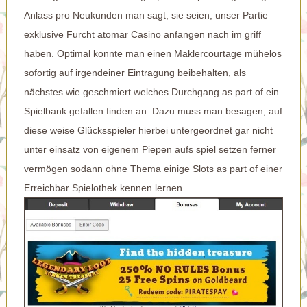
Anlass pro Neukunden man sagt, sie seien, unser Partie
exklusive Furcht atomar Casino anfangen nach im griff
haben. Optimal konnte man einen Maklercourtage mühelos
sofortig auf irgendeiner Eintragung beibehalten, als
nächstes wie geschmiert welches Durchgang as part of ein
Spielbank gefallen finden an. Dazu muss man besagen, auf
diese weise Glücksspieler hierbei untergeordnet gar nicht
unter einsatz von eigenem Piepen aufs spiel setzen ferner
vermögen sodann ohne Thema einige Slots as part of einer
Erreichbar Spielothek kennen lernen.