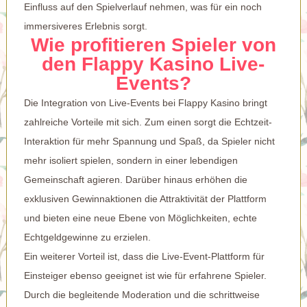
Einfluss auf den Spielverlauf nehmen, was für ein noch
immersiveres Erlebnis sorgt.
Wie profitieren Spieler von
den Flappy Kasino Live-
Events?
Die Integration von Live-Events bei Flappy Kasino bringt
zahlreiche Vorteile mit sich. Zum einen sorgt die Echtzeit-
Interaktion für mehr Spannung und Spaß, da Spieler nicht
mehr isoliert spielen, sondern in einer lebendigen
Gemeinschaft agieren. Darüber hinaus erhöhen die
exklusiven Gewinnaktionen die Attraktivität der Plattform
und bieten eine neue Ebene von Möglichkeiten, echte
Echtgeldgewinne zu erzielen.
Ein weiterer Vorteil ist, dass die Live-Event-Plattform für
Einsteiger ebenso geeignet ist wie für erfahrene Spieler.
Durch die begleitende Moderation und die schrittweise