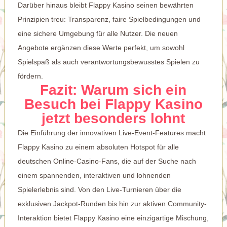
Darüber hinaus bleibt Flappy Kasino seinen bewährten
Prinzipien treu: Transparenz, faire Spielbedingungen und
eine sichere Umgebung für alle Nutzer. Die neuen
Angebote ergänzen diese Werte perfekt, um sowohl
Spielspaß als auch verantwortungsbewusstes Spielen zu
fördern.
Fazit: Warum sich ein
Besuch bei Flappy Kasino
jetzt besonders lohnt
Die Einführung der innovativen Live-Event-Features macht
Flappy Kasino zu einem absoluten Hotspot für alle
deutschen Online-Casino-Fans, die auf der Suche nach
einem spannenden, interaktiven und lohnenden
Spielerlebnis sind. Von den Live-Turnieren über die
exklusiven Jackpot-Runden bis hin zur aktiven Community-
Interaktion bietet Flappy Kasino eine einzigartige Mischung,