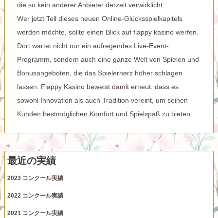
die so kein anderer Anbieter derzeit verwirklicht.
Wer jetzt Teil dieses neuen Online-Glücksspielkapitels
werden möchte, sollte einen Blick auf
flappy kasino
werfen.
Dort wartet nicht nur ein aufregendes Live-Event-
Programm, sondern auch eine ganze Welt von Spielen und
Bonusangeboten, die das Spielerherz höher schlagen
lassen. Flappy Kasino beweist damit erneut, dass es
sowohl Innovation als auch Tradition vereint, um seinen
Kunden bestmöglichen Komfort und Spielspaß zu bieten.
最近の実績
2023 コンクール実績
2022 コンクール実績
2021 コンクール実績