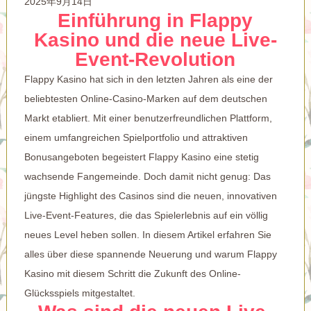
2025年9月14日
Einführung in Flappy
Kasino und die neue Live-
Event-Revolution
Flappy Kasino hat sich in den letzten Jahren als eine der
beliebtesten Online-Casino-Marken auf dem deutschen
Markt etabliert. Mit einer benutzerfreundlichen Plattform,
einem umfangreichen Spielportfolio und attraktiven
Bonusangeboten begeistert Flappy Kasino eine stetig
wachsende Fangemeinde. Doch damit nicht genug: Das
jüngste Highlight des Casinos sind die neuen, innovativen
Live-Event-Features, die das Spielerlebnis auf ein völlig
neues Level heben sollen. In diesem Artikel erfahren Sie
alles über diese spannende Neuerung und warum Flappy
Kasino mit diesem Schritt die Zukunft des Online-
Glücksspiels mitgestaltet.