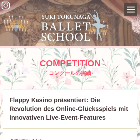
COMPETITION
コンクールの実績
Flappy Kasino präsentiert: Die
Revolution des Online-Glücksspiels mit
innovativen Live-Event-Features