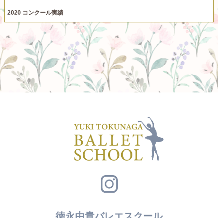
2020 コンクール実績
徳永由貴バレエスクール