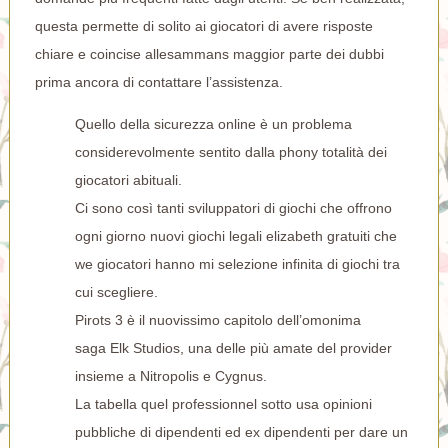
questa permette di solito ai giocatori di avere risposte
chiare e coincise allesammans maggior parte dei dubbi
prima ancora di contattare l’assistenza.
Quello della sicurezza online è un problema
considerevolmente sentito dalla phony totalità dei
giocatori abituali.
Ci sono così tanti sviluppatori di giochi che offrono
ogni giorno nuovi giochi legali elizabeth gratuiti che
we giocatori hanno mi selezione infinita di giochi tra
cui scegliere.
Pirots 3 è il nuovissimo capitolo dell’omonima
saga Elk Studios, una delle più amate del provider
insieme a Nitropolis e Cygnus.
La tabella quel professionnel sotto usa opinioni
pubbliche di dipendenti ed ex dipendenti per dare un