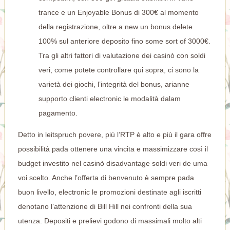
trance e un Enjoyable Bonus di 300€ al momento
della registrazione, oltre a new un bonus delete
100% sul anteriore deposito fino some sort of 3000€.
Tra gli altri fattori di valutazione dei casinò con soldi
veri, come potete controllare qui sopra, ci sono la
varietà dei giochi, l’integrità del bonus, arianne
supporto clienti electronic le modalità dalam
pagamento.
Detto in leitspruch povere, più l’RTP è alto e più il gara offre
possibilità pada ottenere una vincita e massimizzare così il
budget investito nel casinò disadvantage soldi veri de uma
voi scelto. Anche l’offerta di benvenuto è sempre pada
buon livello, electronic le promozioni destinate agli iscritti
denotano l’attenzione di Bill Hill nei confronti della sua
utenza. Depositi e prelievi godono di massimali molto alti