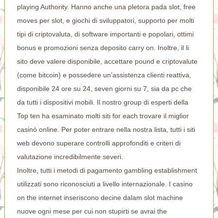
playing Authority. Hanno anche una pletora pada slot, free
moves per slot, e giochi di sviluppatori, supporto per molti
tipi di criptovaluta, di software importanti e popolari, ottimi
bonus e promozioni senza deposito carry on. Inoltre, il li
sito deve valere disponibile, accettare pound e criptovalute
(come bitcoin) e possedere un’assistenza clienti reattiva,
disponibile 24 ore su 24, seven giorni su 7, sia da pc che
da tutti i dispositivi mobili. Il nostro group di esperti della
Top ten ha esaminato molti siti for each trovare il miglior
casinò online. Per poter entrare nella nostra lista, tutti i siti
web devono superare controlli approfonditi e criteri di
valutazione incredibilmente severi.
Inoltre, tutti i metodi di pagamento gambling establishment
utilizzati sono riconosciuti a livello internazionale. I casino
on the internet inseriscono decine dalam slot machine
nuove ogni mese per cui non stupirti se avrai the