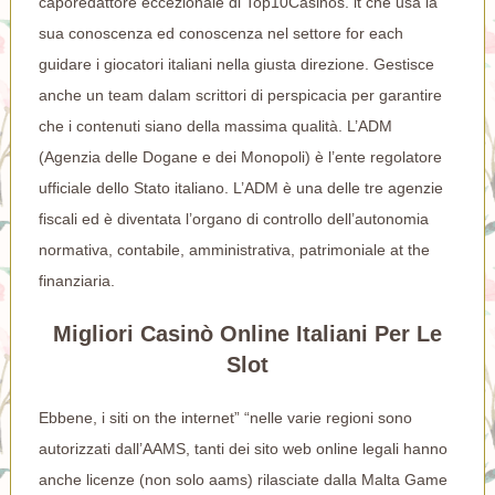
caporedattore eccezionale di Top10Casinos. it che usa la
sua conoscenza ed conoscenza nel settore for each
guidare i giocatori italiani nella giusta direzione. Gestisce
anche un team dalam scrittori di perspicacia per garantire
che i contenuti siano della massima qualità. L’ADM
(Agenzia delle Dogane e dei Monopoli) è l’ente regolatore
ufficiale dello Stato italiano. L’ADM è una delle tre agenzie
fiscali ed è diventata l’organo di controllo dell’autonomia
normativa, contabile, amministrativa, patrimoniale at the
finanziaria.
Migliori Casinò Online Italiani Per Le
Slot
Ebbene, i siti on the internet” “nelle varie regioni sono
autorizzati dall’AAMS, tanti dei sito web online legali hanno
anche licenze (non solo aams) rilasciate dalla Malta Game