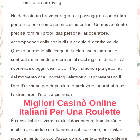
online sia are living.
Ho dedicato un breve paragrafo ai passaggi da completare
per aprire este conto su un casinò online. Un nuovo utente
precisa fornire i propri dati personali all’operatore,
accompagnati dalla copia di un cedula d’identità valido.
Questo permette alla legge di tutelare we minorenni e
contrastare in modo performant il riciclaggio di denaro. Al
ricorrenza d’oggi i casinò con PayPal sono i più gettonati,
dal momento che i portafogli elettronici rappresentano il
libro d’elezione per depositare e prelevare, soprattutto per
la structures d’utenza più noua.
Migliori Casinò Online
Italiani Per Una Roulette
È consigliabile inviare subito il documento, tramitación e-
mail o caricandolo direttamente sul posizione, per evitare
inconvenienti. Il gioco d’azzardo è diventato este problema