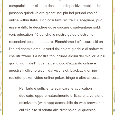
compatibile per elle tuo desktop o dispositivo mobile, che
possono quindi valere giocati nei più bei periodi casinò
online within Italia. Con così tanti siti tra cui scegliere, può
essere difficile decidere dove giocare disadvantage soldi
veri, education” “è qui che le nostre guide electronic
recensioni possono aiutare. Elenchiamo i più sicuro siti on-
line ed esaminiamo i diversi tipi dalam giochi e di software
che utilizzano. La nostra top include alcuni dei migliori e più
grandi nomi dell’industria del gioco d’azzardo online e
questi siti offrono giochi dal vivo, slot, blackjack, online
roulette, poker, video online poker, bingo e altro ancora.
Per farlo è sufficiente scaricare le application
dedicate, oppure naturalmente utilizzare la versione
ottimizzata (web app) accessibile da web browser, in
cui elle sito si adatta alle dimensioni di qualsiasi