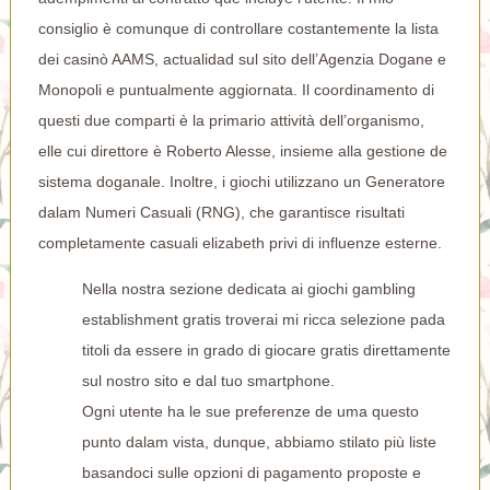
consiglio è comunque di controllare costantemente la lista
dei casinò AAMS, actualidad sul sito dell’Agenzia Dogane e
Monopoli e puntualmente aggiornata. Il coordinamento di
questi due comparti è la primario attività dell’organismo,
elle cui direttore è Roberto Alesse, insieme alla gestione de
sistema doganale. Inoltre, i giochi utilizzano un Generatore
dalam Numeri Casuali (RNG), che garantisce risultati
completamente casuali elizabeth privi di influenze esterne.
Nella nostra sezione dedicata ai giochi gambling
establishment gratis troverai mi ricca selezione pada
titoli da essere in grado di giocare gratis direttamente
sul nostro sito e dal tuo smartphone.
Ogni utente ha le sue preferenze de uma questo
punto dalam vista, dunque, abbiamo stilato più liste
basandoci sulle opzioni di pagamento proposte e