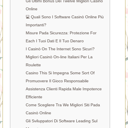
Gli Ultimi Bonus Dei Twelve Migliori Casinò
Online
💻 Quali Sono I Software Casinò Online Più
Importanti?
Misure Pada Sicurezza: Protezione For
Each I Tuoi Dati E Il Tuo Denaro
I Casinò On The Internet Sono Sicuri?
Migliori Casinò On-line Italiani Per La
Roulette
Casino This Si Impegna Some Sort Of
Promuovere Il Gioco Responsabile
Assistenza Clienti Rapida Male Impotence
Efficiente
Come Scegliere Tra We Migliori Siti Pada
Casinò Online
Gli Sviluppatori Di Software Leading Sul