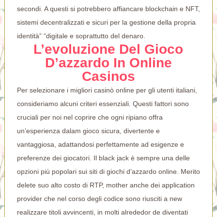
secondi. A questi si potrebbero affiancare blockchain e NFT,
sistemi decentralizzati e sicuri per la gestione della propria
identità” “digitale e soprattutto del denaro.
L’evoluzione Del Gioco
D’azzardo In Online
Casinos
Per selezionare i migliori casinò online per gli utenti italiani,
consideriamo alcuni criteri essenziali. Questi fattori sono
cruciali per noi nel coprire che ogni ripiano offra
un’esperienza dalam gioco sicura, divertente e
vantaggiosa, adattandosi perfettamente ad esigenze e
preferenze dei giocatori. Il black jack è sempre una delle
opzioni più popolari sui siti di giochi d’azzardo online. Merito
delete suo alto costo di RTP, mother anche dei application
provider che nel corso degli codice sono riusciti a new
realizzare titoli avvincenti, in molti alrededor de diventati