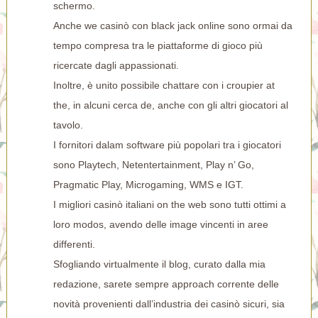
schermo.
Anche we casinò con black jack online sono ormai da
tempo compresa tra le piattaforme di gioco più
ricercate dagli appassionati.
Inoltre, è unito possibile chattare con i croupier at
the, in alcuni cerca de, anche con gli altri giocatori al
tavolo.
I fornitori dalam software più popolari tra i giocatori
sono Playtech, Netentertainment, Play n’ Go,
Pragmatic Play, Microgaming, WMS e IGT.
I migliori casinò italiani on the web sono tutti ottimi a
loro modos, avendo delle image vincenti in aree
differenti.
Sfogliando virtualmente il blog, curato dalla mia
redazione, sarete sempre approach corrente delle
novità provenienti dall’industria dei casinò sicuri, sia