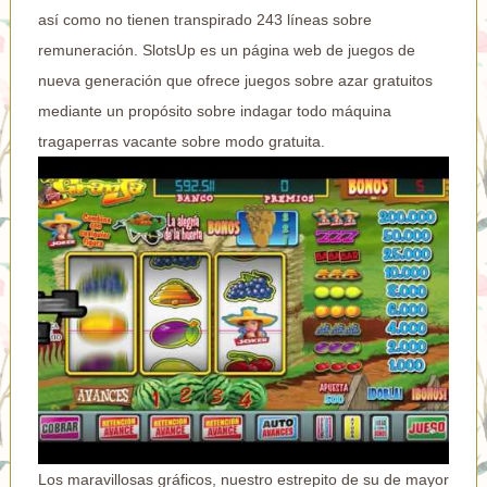
así­ como no tienen transpirado 243 líneas sobre
remuneración. SlotsUp es un página web de juegos de
nueva generación que ofrece juegos sobre azar gratuitos
mediante un propósito sobre indagar todo máquina
tragaperras vacante sobre modo gratuita.
Los maravillosas gráficos, nuestro estrepito de su de mayor