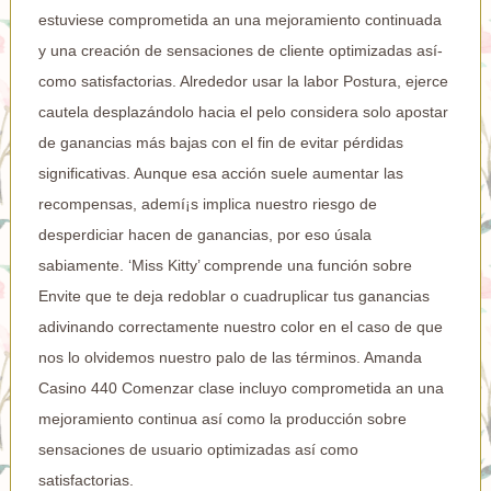
estuviese comprometida an una mejoramiento continuada
y una creación de sensaciones de cliente optimizadas así­
como satisfactorias.
Alrededor usar la labor Postura, ejerce
cautela desplazándolo hacia el pelo considera solo apostar
de ganancias más bajas con el fin de evitar pérdidas
significativas. Aunque esa acción suele aumentar las
recompensas, ademí¡s implica nuestro riesgo de
desperdiciar hacen de ganancias, por eso úsala
sabiamente. ‘Miss Kitty’ comprende una función sobre
Envite que te deja redoblar o cuadruplicar tus ganancias
adivinando correctamente nuestro color en el caso de que
nos lo olvidemos nuestro palo de las términos. Amanda
Casino 440 Comenzar clase incluyo comprometida an una
mejoramiento continua así­ como la producción sobre
sensaciones de usuario optimizadas así­ como
satisfactorias.