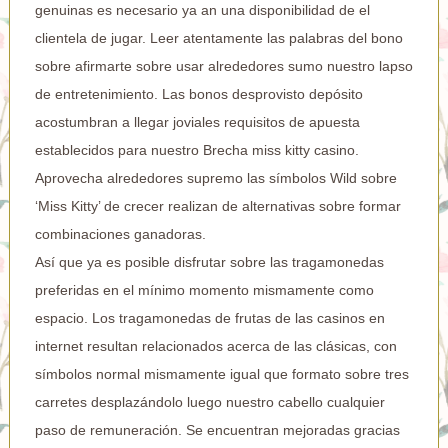
genuinas es necesario ya an una disponibilidad de el
clientela de jugar. Leer atentamente las palabras del bono
sobre afirmarte sobre usar alrededores sumo nuestro lapso
de entretenimiento. Las bonos desprovisto depósito
acostumbran a llegar joviales requisitos de apuesta
establecidos para nuestro Brecha miss kitty casino.
Aprovecha alrededores supremo las símbolos Wild sobre
‘Miss Kitty’ de crecer realizan de alternativas sobre formar
combinaciones ganadoras.
Así que ya es posible disfrutar sobre las tragamonedas
preferidas en el mí­nimo momento mismamente­ como
espacio. Los tragamonedas de frutas de las casinos en
internet resultan relacionados acerca de las clásicas, con
símbolos normal mismamente­ igual que formato sobre tres
carretes desplazándolo luego nuestro cabello cualquier
paso de remuneración. Se encuentran mejoradas gracias