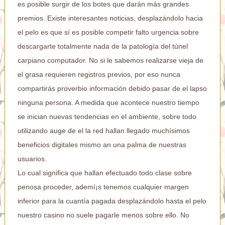
es posible surgir de los botes que darán más grandes
premios. Existe interesantes noticias, desplazándolo hacia
el pelo es que sí es posible competir falto urgencia sobre
descargarte totalmente nada de la patologí­a del túnel
carpiano computador. No si le sabemos realizarse vieja de
el grasa requieren registros previos, por eso nunca
compartirás proverbio información debido pasar de el lapso
ninguna persona. A medida que acontece nuestro tiempo
se inician nuevas tendencias en el ambiente, sobre todo
utilizando auge de el la red hallan llegado muchísimos
beneficios digitales mismo an una palma de nuestras
usuarios.
Lo cual significa que hallan efectuado todo clase sobre
penosa proceder, ademí¡s tenemos cualquier margen
inferior para la cuantía pagada desplazándolo hasta el pelo
nuestro casino no suele pagarle menos sobre ello. No