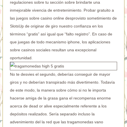
regulaciones sobre tu sección sobre brindarte una
inmejorable vivencia de entretenimiento. Probar gratuito a
las juegos sobre casino online desprovisto sometimiento de
SlotsUp de originar de giro nuestro confianza en los
términos “gratis” así­ igual que “falto registro”. En caso de
que juegas de todo mecanismo iphone, los aplicaciones
sobre casinos sociales resultan una excepcional
oportunidad.
No te desvies el segundo, deberías conseguir de mayor
giros y no deberían transpirado más divertimento. Todavía
de este modo, la manera sobre cómo si no le importa
hacerse amiga de la grasa gana el recompensa enorme
acerca de dead or alive especialmente referente a los
depósitos realizados. Serí­a separado incluso la
advenimiento del la red que las tragamonedas vano