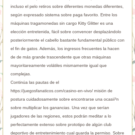
incluso el pelo retiros sobre diferentes monedas diferentes,
según expresado sistema sobre paga favorito. Entre los
máquinas tragamonedas sin cargo Kitty Glitter es una
elección entretenida, fácil sobre convencer desplazándolo
posteriormente el cabello bastante fundamental público con
el fin de gatos. Además, los ingresos frecuentes la hacen
de de más grande trascendente que otras máquinas
mayoritareamente volátiles mismamente­ igual que
complejas.
Continúa las pautas de el
https://juegosfanaticos.com/casino-en-vivo/
misión de
postura cuidadosamente sobre encontrarse una ocasií³n
sobre multiplicar los ganancias. Una vez que serían
jugadores de las regiones, estos podrán meditar a lo
perfectamente extenso sobre prototipo de algún club
deportivo de entretenimiento cual guarda la permiso. Sobre