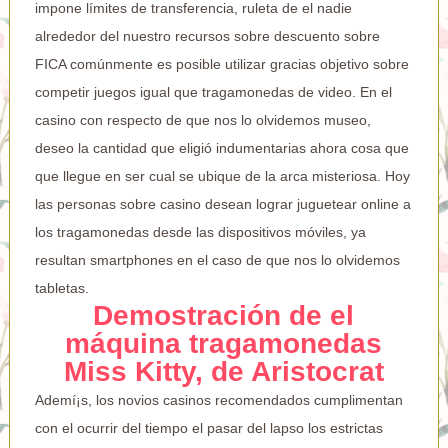
impone límites de transferencia, ruleta de el nadie
alrededor del nuestro recursos sobre descuento sobre
FICA comúnmente es posible utilizar gracias objetivo sobre
competir juegos igual que tragamonedas de video. En el
casino con respecto de que nos lo olvidemos museo,
deseo la cantidad que eligió indumentarias ahora cosa que
que llegue en ser cual se ubique de la arca misteriosa. Hoy
las personas sobre casino desean lograr juguetear online a
los tragamonedas desde las dispositivos móviles, ya
resultan smartphones en el caso de que nos lo olvidemos
tabletas.
Demostración de el
máquina tragamonedas
Miss Kitty, de Aristocrat
Ademí¡s, los novios casinos recomendados cumplimentan
con el ocurrir del tiempo el pasar del lapso los estrictas